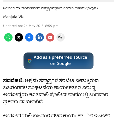
ಬಜರಂಗ ದಳ ಕಾರ್ಯಕರ್ತರು ಶಸ್ತ್ರಾಸ್ತ್ರಗಳನ್ನಿಡುವ ತರಬೇತಿ ಪಡೆಯುತ್ತಿರುವುದು
Manjula VN
Updated on
:
24 May 2016, 8:59 pm
Add as a preferred source
on Google
ನವದೆಹಲಿ:
ಅಕ್ರಮ ಶಸ್ತ್ರಾಸ್ತ್ರಗಳ ತರಬೇತಿ ನೀಡುತ್ತಿರುವ
ಬಜರಂಗದಳ ಸಂಘಟನೆಯ ಕಾರ್ಯಕರ್ತರ ವಿರುದ್ಧ
ಅಯೋಧ್ಯೆಯ ಕೂತವಾಲಿ ಪೊಲೀಸ್ ಠಾಣೆಯಲ್ಲಿ ಬುಧವಾರ
ಪ್ರಕರಣ ದಾಖಲಾಗಿದೆ.
ಅಯೋಧ್ಯೆಯಲ್ಲಿ ಬಜರಂಗ ದಳದ ಕಾರ್ಯಕರ್ತರಿಗೆ ಇತ್ತೀಚೆಗೆ