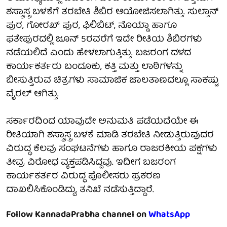
ಶಸ್ತ್ರಾಸ್ತ್ರ ಬಳಕೆಗೆ ತರಬೇತಿ ಶಿಬಿರ ಆಯೋಜಿಸಲಾಗಿತ್ತು. ಸುಲ್ತಾನ್
ಪುರ, ಗೋರಖ್ ಪುರ, ಫಿಲಿಬಿಟ್, ನೊಯ್ಡಾ ಹಾಗೂ
ಫತೇಪುರದಲ್ಲಿ ಜೂನ್ 5ರವರೆಗೆ ಇದೇ ರೀತಿಯ ಶಿಬಿರಗಳು
ನಡೆಯಲಿದೆ ಎಂದು ಹೇಳಲಾಗುತ್ತಿತ್ತು. ಬಜರಂಗ ದಳದ
ಕಾರ್ಯಕರ್ತರು ಬಂದೂಕು, ಕತ್ತಿ ಮತ್ತು ಲಾಠಿಗಳನ್ನು
ಬೀಸುತ್ತಿರುವ ಚಿತ್ರಗಳು ಸಾಮಾಜಿಕ ಜಾಲತಾಣದಲ್ಲೂ ಸಾಕಷ್ಟು
ವೈರಲ್ ಆಗಿತ್ತು.
ಸರ್ಕಾರದಿಂದ ಯಾವುದೇ ಅನುಮತಿ ಪಡೆಯದೆಯೇ ಈ
ರೀತಿಯಾಗಿ ಶಸ್ತ್ರಾಸ್ತ್ರ ಬಳಕೆ ಮಾಡಿ ತರಬೇತಿ ನೀಡುತ್ತಿರುವುದರ
ವಿರುದ್ಧ ಕೆಲವು ಸಂಘಟನೆಗಳು ಹಾಗೂ ರಾಜರಕೀಯ ಪಕ್ಷಗಳು
ತೀವ್ರ ವಿರೋಧ ವ್ಯಕ್ತಪಡಿಸಿದ್ದವು. ಇದೀಗ ಬಜರಂಗ
ಕಾರ್ಯಕರ್ತರ ವಿರುದ್ಧ ಪೊಲೀಸರು ಪ್ರಕರಣ
ದಾಖಲಿಸಿಕೊಂಡಿದ್ದು, ತನಿಖೆ ನಡೆಸುತ್ತಿದ್ದಾರೆ.
Follow KannadaPrabha channel on
WhatsApp