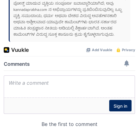
ಪೋಸ್ಟ್ ಮಾಡುವ ವ್ಯಕ್ತಿಯ ಸಂಪೂರ್ಣ ಜವಾಬ್ದಾರಿಯಾಗಿದೆ; ಅವು
kannadaprabha.com
ನ ಅಭಿಪ್ರಾಯಗಳನ್ನು ಪ್ರತಿಬಿಂಬಿಸುವುದಿಲ್ಲ. ಒಬ್ಬ
ವ್ಯಕ್ತಿ, ಸಮುದಾಯ, ಧರ್ಮ ಅಥವಾ ದೇಶದ ವಿರುದ್ಧ ಅವಹೇಳನಕಾರಿ
ಅಥವಾ ಅಶ್ಲೀಲವಾದ ಯಾವುದೇ ಕಾಮೆಂಟ್‌ಗಳು ಭಾರತ ಸರ್ಕಾರದ
ಮಾಹಿತಿ ತಂತ್ರಜ್ಞಾನ ನೀತಿಯ ಅಡಿಯಲ್ಲಿ ಶಿಕ್ಷಾರ್ಹವಾಗಿವೆ. ಅಂತಹ
ಕಾಮೆಂಟ್‌ಗಳ ವಿರುದ್ಧ ಸೂಕ್ತ ಕಾನೂನು ಕ್ರಮ ಕೈಗೊಳ್ಳಲಾಗುವುದು.