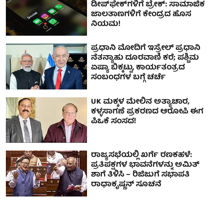
ಡೀಪ್‌ಫೇಕ್‌ಗಳಿಗೆ ಬ್ರೇಕ್: ಸಾಮಾಜಿಕ
ಜಾಲತಾಣಗಳಿಗೆ ಕೇಂದ್ರದ ಹೊಸ
ನಿಯಮ!
ಪ್ರಧಾನಿ ಮೋದಿಗೆ ಇಸ್ರೇಲ್ ಪ್ರಧಾನಿ
ನೆತನ್ಯಾಹು ದೂರವಾಣಿ ಕರೆ; ಪಶ್ಚಿಮ
ಏಷ್ಯಾ ಬಿಕ್ಕಟ್ಟು, ಕಾರ್ಯತಂತ್ರದ
ಸಂಬಂಧಗಳ ಬಗ್ಗೆ ಚರ್ಚೆ
UK ಮಕ್ಕಳ ಮೇಲಿನ ಅತ್ಯಾಚಾರ,
ಕಳ್ಳಸಾಗಣೆ ಪ್ರಕರಣದ ಆರೋಪಿ ಈಗ
ಪಿಒಕೆ ಸಂಸದ!
ರಾಜ್ಯಸಭೆಯಲ್ಲಿ ಖರ್ಗೆ ರಣಕಹಳೆ:
ಪ್ರತಿಪಕ್ಷಗಳ ಭಾವನೆಗಳನ್ನು ಅಮಿತ್
ಶಾಗೆ ತಿಳಿಸಿ – ರಿಜಿಜುಗೆ ಸಭಾಪತಿ
ರಾಧಾಕೃಷ್ಣನ್ ಸೂಚನೆ