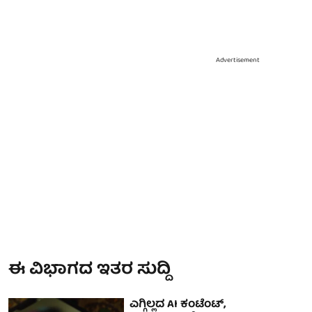
Advertisement
ಈ ವಿಭಾಗದ ಇತರ ಸುದ್ದಿ
ಎಗ್ಗಿಲ್ಲದ AI ಕಂಟೆಂಟ್,