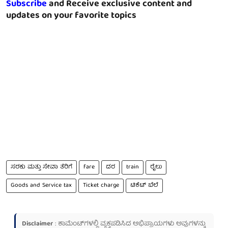
Subscribe
and Receive exclusive content and
updates on your favorite topics
ಸರಕು ಮತ್ತು ಸೇವಾ ತೆರಿಗೆ
fare
ದರ
train
ರೈಲು
Goods and Service tax
Ticket charge
ಟಿಕೆಟ್ ಬೆಲೆ
Disclaimer
: ಕಾಮೆಂಟ್‌ಗಳಲ್ಲಿ ವ್ಯಕ್ತಪಡಿಸಿದ ಅಭಿಪ್ರಾಯಗಳು ಅವುಗಳನ್ನು