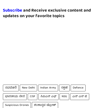
Subscribe
and Receive exclusive content and
updates on your favorite topics
ನವದೆಹಲಿ
New Delhi
Indian Army
ರಕ್ಷಣೆ
Defence
ಭಾರತೀಯ ಸೇನೆ
CISF
ಸಿಐಎಸ್ ಎಫ್
NSG
ಎನ್ ಎಸ್ ಜಿ
Suspicious Drones
ಶಂಕಾಸ್ಪದ ಡ್ರೋಣ್