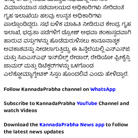
ವಿಮಾನಯಾನ ಸಚಿವಾಲಯದ ಅಧಿಕಾರಿಗಳು ಸೇರಿದಂತೆ
ಗೃಹ ಇಲಾಖೆಯ ಹಲವು ಉನ್ನತ ಅಧಿಕಾರಿಗಳು
ಪಾಲ್ಗೊಂಡಿದ್ದರು. ಸಭೆ ಬಳಿಕ ಮಾಹಿತಿ ನೀಡಿರುವ ಕೇಂದ್ರ ಗೃಹ
ಇಲಾಖೆ, ಭದ್ರತಾ ಪಡೆಗಳಿಗೆ ಡ್ರೋಣ್ ಅಥವಾ ಶಂಕಾಸ್ಪದವಾಗಿ
ಹಾರುವ ವಸ್ತುಗಳನ್ನು ಹೊಡೆದುರುಳಿಸಲು ಕಾನೂನಾತ್ಮಕ
ಅವಕಾಶವನ್ನು ನೀಡಲಾಗುತ್ತಿದ್ದು, ಈ ಹಿನ್ನೆಲೆಯಲ್ಲಿ ಎನ್​ಎಸ್​ಜಿ
ಮತ್ತು ಸಿಐಎಸ್​ಎಫ್ ಇನ್​ಬಿಲ್ಟ್ ರೇಡಾರ್, ರೇಡಿಯೋ ಫ್ರೀಕ್ವೆನ್ಸಿ
ಜಾಮರ್ ಮತ್ತು ಡಿಟೆಕ್ಟರ್​ಗಳನ್ನು ಒಳಗೊಂಡ
ಎಲೆಕ್ಟ್ರೋಮ್ಯಾಗ್ನೇಟಿಕ್ ಸಿಸ್ಟಂ ಹೊಂದಲಿವೆ ಎಂದು ಹೇಳಿದ್ದಾರೆ.
Follow KannadaPrabha channel on
WhatsApp
Subscribe to KannadaPrabha
YouTube
Channel and
watch Videos
Download the
KannadaPrabha News app
to follow
the latest news updates