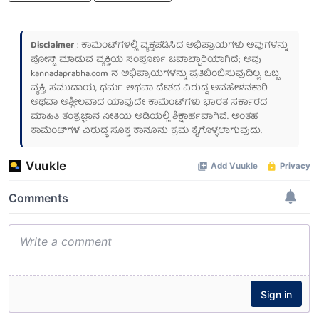
Disclaimer
: ಕಾಮೆಂಟ್‌ಗಳಲ್ಲಿ ವ್ಯಕ್ತಪಡಿಸಿದ ಅಭಿಪ್ರಾಯಗಳು ಅವುಗಳನ್ನು
ಪೋಸ್ಟ್ ಮಾಡುವ ವ್ಯಕ್ತಿಯ ಸಂಪೂರ್ಣ ಜವಾಬ್ದಾರಿಯಾಗಿದೆ; ಅವು
kannadaprabha.com
ನ ಅಭಿಪ್ರಾಯಗಳನ್ನು ಪ್ರತಿಬಿಂಬಿಸುವುದಿಲ್ಲ. ಒಬ್ಬ
ವ್ಯಕ್ತಿ, ಸಮುದಾಯ, ಧರ್ಮ ಅಥವಾ ದೇಶದ ವಿರುದ್ಧ ಅವಹೇಳನಕಾರಿ
ಅಥವಾ ಅಶ್ಲೀಲವಾದ ಯಾವುದೇ ಕಾಮೆಂಟ್‌ಗಳು ಭಾರತ ಸರ್ಕಾರದ
ಮಾಹಿತಿ ತಂತ್ರಜ್ಞಾನ ನೀತಿಯ ಅಡಿಯಲ್ಲಿ ಶಿಕ್ಷಾರ್ಹವಾಗಿವೆ. ಅಂತಹ
ಕಾಮೆಂಟ್‌ಗಳ ವಿರುದ್ಧ ಸೂಕ್ತ ಕಾನೂನು ಕ್ರಮ ಕೈಗೊಳ್ಳಲಾಗುವುದು.