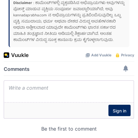
Disclaimer
: ಕಾಮೆಂಟ್‌ಗಳಲ್ಲಿ ವ್ಯಕ್ತಪಡಿಸಿದ ಅಭಿಪ್ರಾಯಗಳು ಅವುಗಳನ್ನು
ಪೋಸ್ಟ್ ಮಾಡುವ ವ್ಯಕ್ತಿಯ ಸಂಪೂರ್ಣ ಜವಾಬ್ದಾರಿಯಾಗಿದೆ; ಅವು
kannadaprabha.com
ನ ಅಭಿಪ್ರಾಯಗಳನ್ನು ಪ್ರತಿಬಿಂಬಿಸುವುದಿಲ್ಲ. ಒಬ್ಬ
ವ್ಯಕ್ತಿ, ಸಮುದಾಯ, ಧರ್ಮ ಅಥವಾ ದೇಶದ ವಿರುದ್ಧ ಅವಹೇಳನಕಾರಿ
ಅಥವಾ ಅಶ್ಲೀಲವಾದ ಯಾವುದೇ ಕಾಮೆಂಟ್‌ಗಳು ಭಾರತ ಸರ್ಕಾರದ
ಮಾಹಿತಿ ತಂತ್ರಜ್ಞಾನ ನೀತಿಯ ಅಡಿಯಲ್ಲಿ ಶಿಕ್ಷಾರ್ಹವಾಗಿವೆ. ಅಂತಹ
ಕಾಮೆಂಟ್‌ಗಳ ವಿರುದ್ಧ ಸೂಕ್ತ ಕಾನೂನು ಕ್ರಮ ಕೈಗೊಳ್ಳಲಾಗುವುದು.