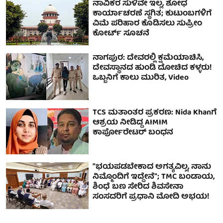
ನಾವಿಕರ ಸುಳಿವೇ ಇಲ್ಲ, ಶೋಧ
ಕಾರ್ಯಾಚರಣೆ ಸ್ಥಗಿತ; ಕುಟುಂಬಗಳಿಗೆ
ವಿಮೆ ಪರಿಹಾರ ಕೊಡಿಸಲು ಸುಪ್ರೀಂ
ಕೋರ್ಟ್ ಸೂಚನೆ
ನಾಗಪುರ: ದೇವರಲ್ಲಿ ಕ್ಷಮೆಯಾಚಿಸಿ,
ದೇವಸ್ಥಾನದ ಹುಂಡಿ ದೋಚಿದ ಕಳ್ಳರು!
ಒಬ್ಬನಿಗೆ ಕಾಲು ಮುರಿತ, Video
TCS ಮತಾಂತರ ಪ್ರಕರಣ: Nida Khanಗೆ
ಆಶ್ರಯ ನೀಡಿದ್ದ AIMIM
ಕಾರ್ಪೋರೇಟರ್ ಬಂಧನ
"ಭಯಪಡಬೇಕಾದ ಅಗತ್ಯವಿಲ್ಲ, ನಾನು
ನಿಮ್ಮೊಂದಿಗೆ ಇದ್ದೇನೆ"; TMC ಬಂಡಾಯ,
ಶಿಂಧೆ ಬಣ ಸೇರಿದ ಶಿವಸೇನಾ
ಸಂಸದರಿಗೆ ಪ್ರಧಾನಿ ಮೋದಿ ಅಭಯ!