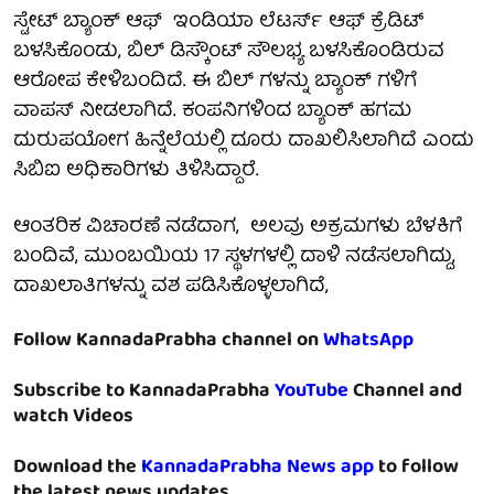
ಸ್ಟೇಟ್ ಬ್ಯಾಂಕ್ ಆಫ್ ಇಂಡಿಯಾ ಲೆಟರ್ಸ್ ಆಫ್ ಕ್ರೆಡಿಟ್
ಬಳಸಿಕೊಂಡು, ಬಿಲ್ ಡಿಸ್ಕೌಂಟ್ ಸೌಲಭ್ಯ ಬಳಸಿಕೊಂಡಿರುವ
ಆರೋಪ ಕೇಳಿಬಂದಿದೆ. ಈ ಬಿಲ್ ಗಳನ್ನು ಬ್ಯಾಂಕ್ ಗಳಿಗೆ
ವಾಪಸ್ ನೀಡಲಾಗಿದೆ. ಕಂಪನಿಗಳಿಂದ ಬ್ಯಾಂಕ್ ಹಗಮ
ದುರುಪಯೋಗ ಹಿನ್ನೆಲೆಯಲ್ಲಿ ದೂರು ದಾಖಲಿಸಿಲಾಗಿದೆ ಎಂದು
ಸಿಬಿಐ ಅಧಿಕಾರಿಗಳು ತಿಳಿಸಿದ್ದಾರೆ.
ಆಂತರಿಕ ವಿಚಾರಣೆ ನಡೆದಾಗ, ಅಲವು ಅಕ್ರಮಗಳು ಬೆಳಕಿಗೆ
ಬಂದಿವೆ, ಮುಂಬಯಿಯ 17 ಸ್ಥಳಗಳಲ್ಲಿ ದಾಳಿ ನಡೆಸಲಾಗಿದ್ದು,
ದಾಖಲಾತಿಗಳನ್ನು ವಶ ಪಡಿಸಿಕೊಳ್ಳಲಾಗಿದೆ,
Follow KannadaPrabha channel on
WhatsApp
Subscribe to KannadaPrabha
YouTube
Channel and
watch Videos
Download the
KannadaPrabha News app
to follow
the latest news updates