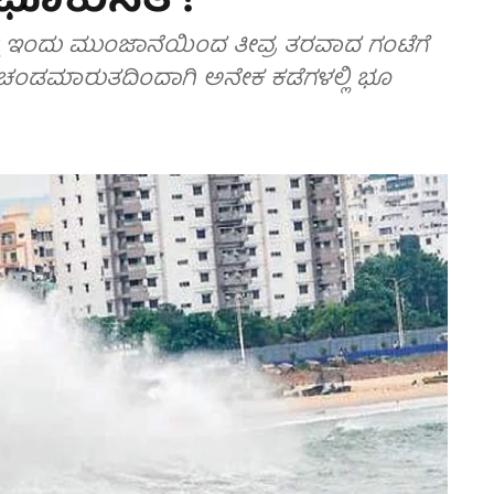
ೂಕುಸಿತ !
ಲಿ ಇಂದು ಮುಂಜಾನೆಯಿಂದ ತೀವ್ರ ತರವಾದ ಗಂಟೆಗೆ