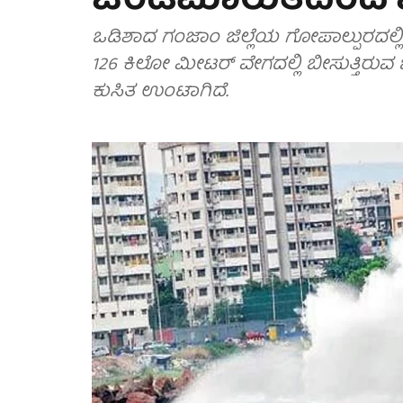
ಚಂಡಮಾರುತದಿಂದ ಭ
ಒಡಿಶಾದ ಗಂಜಾಂ ಜಿಲ್ಲೆಯ ಗೋಪಾಲ್ಪುರದಲ್
126 ಕಿಲೋ ಮೀಟರ್ ವೇಗದಲ್ಲಿ ಬೀಸುತ್ತಿರುವ ಚಂಡಮಾರುತದಿಂದಾಗಿ ಅನೇಕ ಕಡೆಗಳಲ್ಲಿ ಭೂ
ಕುಸಿತ ಉಂಟಾಗಿದೆ.