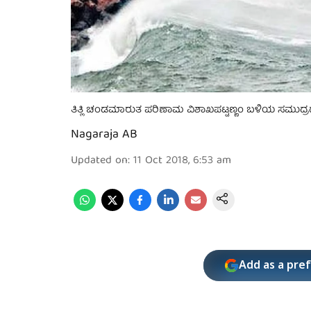
ತಿತ್ಲಿ ಚಂಡಮಾರುತ ಪರಿಣಾಮ ವಿಶಾಖಪಟ್ಟಣ್ಣಂ ಬಳಿಯ ಸಮುದ್ರದ
Nagaraja AB
Updated on
:
11 Oct 2018, 6:53 am
Add as a pre