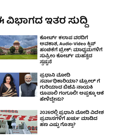
 ವಿಭಾಗದ ಇತರ ಸುದ್ದಿ
ಕೋರ್ಟ್ ಕಲಾಪ ವರದಿಗೆ
ಅವಕಾಶ, Audio-Video ಕ್ಲಿಪ್
ಹಂಚಿಕೆಗೆ ಬ್ರೇಕ್: ಮಾಧ್ಯಮಗಳಿಗೆ
ಸುಪ್ರೀಂ ಕೋರ್ಟ್ ಮಹತ್ವದ
ಸ್ಪಷ್ಟನೆ
ಪ್ರಧಾನಿ ಮೋದಿ
ಸರ್ವಾಧಿಕಾರಿಯಾ? ಟ್ರೋಲ್ ಗೆ
ಗುರಿಯಾದ ಬಿಜೆಪಿ ನಾಯಕಿ
ರೂಪಾಲಿ ಗಂಗೂಲಿ! ಅಷ್ಟಕ್ಕೂ ಆಕೆ
ಹೇಳಿದ್ದೇನು?
2026ರಲ್ಲಿ ಪ್ರಧಾನಿ ಮೋದಿ ವಿದೇಶ
ಪ್ರವಾಸಗಳಿಗೆ ಖರ್ಚು ಮಾಡಿದ
ಹಣ ಎಷ್ಟು ಗೊತ್ತಾ?