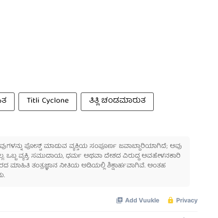
ಿತ
Titli Cyclone
ತಿತ್ಲಿ ಚಂಡಮಾರುತ
 ಅವುಗಳನ್ನು ಪೋಸ್ಟ್ ಮಾಡುವ ವ್ಯಕ್ತಿಯ ಸಂಪೂರ್ಣ ಜವಾಬ್ದಾರಿಯಾಗಿದೆ; ಅವು
ಲ್ಲ. ಒಬ್ಬ ವ್ಯಕ್ತಿ, ಸಮುದಾಯ, ಧರ್ಮ ಅಥವಾ ದೇಶದ ವಿರುದ್ಧ ಅವಹೇಳನಕಾರಿ
ಾಹಿತಿ ತಂತ್ರಜ್ಞಾನ ನೀತಿಯ ಅಡಿಯಲ್ಲಿ ಶಿಕ್ಷಾರ್ಹವಾಗಿವೆ. ಅಂತಹ
ು.