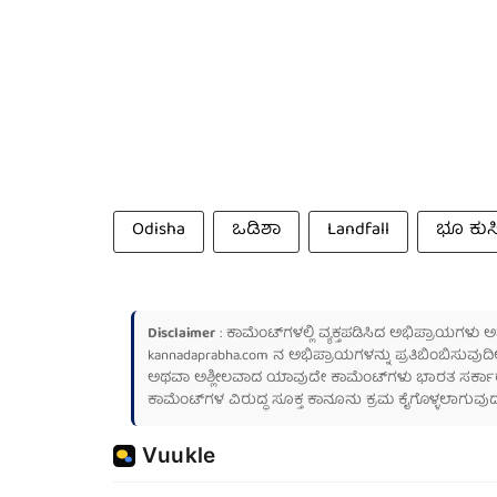
Odisha
ಒಡಿಶಾ
Landfall
ಭೂ ಕುಸ
Disclaimer
: ಕಾಮೆಂಟ್‌ಗಳಲ್ಲಿ ವ್ಯಕ್ತಪಡಿಸಿದ ಅಭಿಪ್ರಾಯಗಳು
kannadaprabha.com
ನ ಅಭಿಪ್ರಾಯಗಳನ್ನು ಪ್ರತಿಬಿಂಬಿಸುವುದಿ
ಅಥವಾ ಅಶ್ಲೀಲವಾದ ಯಾವುದೇ ಕಾಮೆಂಟ್‌ಗಳು ಭಾರತ ಸರ್ಕಾರದ ಮ
ಕಾಮೆಂಟ್‌ಗಳ ವಿರುದ್ಧ ಸೂಕ್ತ ಕಾನೂನು ಕ್ರಮ ಕೈಗೊಳ್ಳಲಾಗುವುದ