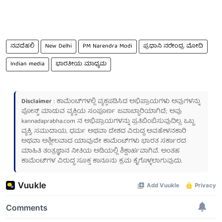
ನವದೆಹಲಿ
New Delhi
PM Narendra Modi
ಪ್ರಧಾನಿ ನರೇಂದ್ರ ಮೋದಿ
Indian media
ಭಾರತೀಯ ಮಾಧ್ಯಮ
Disclaimer
: ಕಾಮೆಂಟ್‌ಗಳಲ್ಲಿ ವ್ಯಕ್ತಪಡಿಸಿದ ಅಭಿಪ್ರಾಯಗಳು ಅವುಗಳನ್ನು
ಪೋಸ್ಟ್ ಮಾಡುವ ವ್ಯಕ್ತಿಯ ಸಂಪೂರ್ಣ ಜವಾಬ್ದಾರಿಯಾಗಿದೆ; ಅವು
kannadaprabha.com
ನ ಅಭಿಪ್ರಾಯಗಳನ್ನು ಪ್ರತಿಬಿಂಬಿಸುವುದಿಲ್ಲ. ಒಬ್ಬ
ವ್ಯಕ್ತಿ, ಸಮುದಾಯ, ಧರ್ಮ ಅಥವಾ ದೇಶದ ವಿರುದ್ಧ ಅವಹೇಳನಕಾರಿ
ಅಥವಾ ಅಶ್ಲೀಲವಾದ ಯಾವುದೇ ಕಾಮೆಂಟ್‌ಗಳು ಭಾರತ ಸರ್ಕಾರದ
ಮಾಹಿತಿ ತಂತ್ರಜ್ಞಾನ ನೀತಿಯ ಅಡಿಯಲ್ಲಿ ಶಿಕ್ಷಾರ್ಹವಾಗಿವೆ. ಅಂತಹ
ಕಾಮೆಂಟ್‌ಗಳ ವಿರುದ್ಧ ಸೂಕ್ತ ಕಾನೂನು ಕ್ರಮ ಕೈಗೊಳ್ಳಲಾಗುವುದು.