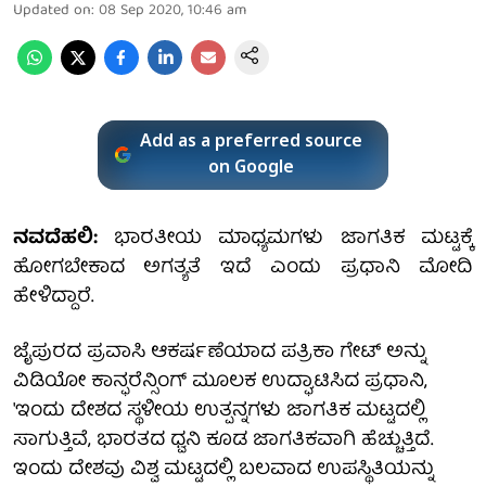
Updated on
:
08 Sep 2020, 10:46 am
Add as a preferred source
on Google
ನವದೆಹಲಿ:
ಭಾರತೀಯ ಮಾಧ್ಯಮಗಳು ಜಾಗತಿಕ ಮಟ್ಟಕ್ಕೆ
ಹೋಗಬೇಕಾದ ಅಗತ್ಯತೆ ಇದೆ ಎಂದು ಪ್ರಧಾನಿ ಮೋದಿ
ಹೇಳಿದ್ದಾರೆ.
ಜೈಪುರದ ಪ್ರವಾಸಿ ಆಕರ್ಷಣೆಯಾದ ಪತ್ರಿಕಾ ಗೇಟ್ ಅನ್ನು
ವಿಡಿಯೋ ಕಾನ್ಫರೆನ್ಸಿಂಗ್ ಮೂಲಕ ಉದ್ಘಾಟಿಸಿದ ಪ್ರಧಾನಿ,
'ಇಂದು ದೇಶದ ಸ್ಥಳೀಯ ಉತ್ಪನ್ನಗಳು ಜಾಗತಿಕ ಮಟ್ಟದಲ್ಲಿ
ಸಾಗುತ್ತಿವೆ, ಭಾರತದ ಧ್ವನಿ ಕೂಡ ಜಾಗತಿಕವಾಗಿ ಹೆಚ್ಚುತ್ತಿದೆ.
ಇಂದು ದೇಶವು ವಿಶ್ವ ಮಟ್ಟದಲ್ಲಿ ಬಲವಾದ ಉಪಸ್ಥಿತಿಯನ್ನು