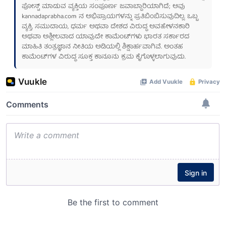
ಪೋಸ್ಟ್ ಮಾಡುವ ವ್ಯಕ್ತಿಯ ಸಂಪೂರ್ಣ ಜವಾಬ್ದಾರಿಯಾಗಿದೆ; ಅವು
kannadaprabha.com
ನ ಅಭಿಪ್ರಾಯಗಳನ್ನು ಪ್ರತಿಬಿಂಬಿಸುವುದಿಲ್ಲ. ಒಬ್ಬ
ವ್ಯಕ್ತಿ, ಸಮುದಾಯ, ಧರ್ಮ ಅಥವಾ ದೇಶದ ವಿರುದ್ಧ ಅವಹೇಳನಕಾರಿ
ಅಥವಾ ಅಶ್ಲೀಲವಾದ ಯಾವುದೇ ಕಾಮೆಂಟ್‌ಗಳು ಭಾರತ ಸರ್ಕಾರದ
ಮಾಹಿತಿ ತಂತ್ರಜ್ಞಾನ ನೀತಿಯ ಅಡಿಯಲ್ಲಿ ಶಿಕ್ಷಾರ್ಹವಾಗಿವೆ. ಅಂತಹ
ಕಾಮೆಂಟ್‌ಗಳ ವಿರುದ್ಧ ಸೂಕ್ತ ಕಾನೂನು ಕ್ರಮ ಕೈಗೊಳ್ಳಲಾಗುವುದು.