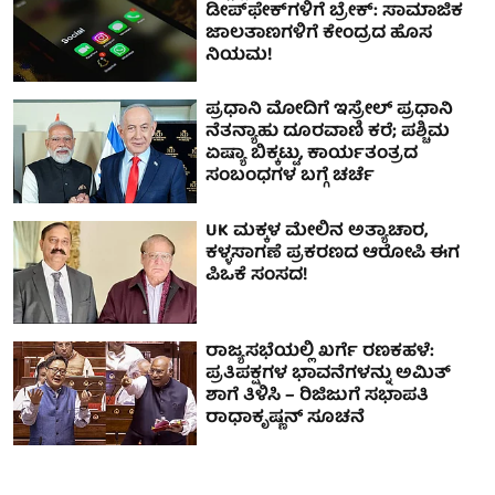
ಡೀಪ್‌ಫೇಕ್‌ಗಳಿಗೆ ಬ್ರೇಕ್: ಸಾಮಾಜಿಕ
ಜಾಲತಾಣಗಳಿಗೆ ಕೇಂದ್ರದ ಹೊಸ
ನಿಯಮ!
ಪ್ರಧಾನಿ ಮೋದಿಗೆ ಇಸ್ರೇಲ್ ಪ್ರಧಾನಿ
ನೆತನ್ಯಾಹು ದೂರವಾಣಿ ಕರೆ; ಪಶ್ಚಿಮ
ಏಷ್ಯಾ ಬಿಕ್ಕಟ್ಟು, ಕಾರ್ಯತಂತ್ರದ
ಸಂಬಂಧಗಳ ಬಗ್ಗೆ ಚರ್ಚೆ
UK ಮಕ್ಕಳ ಮೇಲಿನ ಅತ್ಯಾಚಾರ,
ಕಳ್ಳಸಾಗಣೆ ಪ್ರಕರಣದ ಆರೋಪಿ ಈಗ
ಪಿಒಕೆ ಸಂಸದ!
ರಾಜ್ಯಸಭೆಯಲ್ಲಿ ಖರ್ಗೆ ರಣಕಹಳೆ:
ಪ್ರತಿಪಕ್ಷಗಳ ಭಾವನೆಗಳನ್ನು ಅಮಿತ್
ಶಾಗೆ ತಿಳಿಸಿ – ರಿಜಿಜುಗೆ ಸಭಾಪತಿ
ರಾಧಾಕೃಷ್ಣನ್ ಸೂಚನೆ