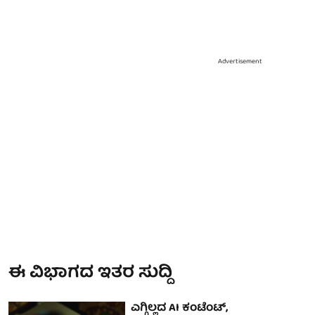
Advertisement
ಈ ವಿಭಾಗದ ಇತರ ಸುದ್ದಿ
ಎಗ್ಗಿಲ್ಲದ AI ಕಂಟೆಂಟ್,