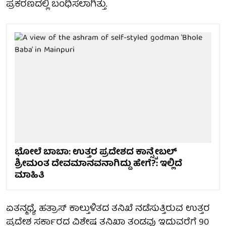
ಪ್ರಕರಣದಲ್ಲಿ ಬಂಧಿಸಲಾಗಿತ್ತು.
ಭೋಲೆ ಬಾಬಾ: ಉತ್ತರ ಪ್ರದೇಶದ ಕಾನ್ಸ್ಟೇಬಲ್
ಶ್ರೀಮಂತ ದೇವಮಾನವನಾಗಿದ್ದು ಹೇಗೆ?: ಇಲ್ಲಿದೆ
ಮಾಹಿತಿ
ಏತನ್ಮಧ್ಯೆ, ಹತ್ರಾಸ್ ಕಾಲ್ತುಳಿತದ ತನಿಖೆ ನಡೆಸುತ್ತಿರುವ ಉತ್ತರ
ಪ್ರದೇಶ ಸರ್ಕಾರದ ವಿಶೇಷ ತನಿಖಾ ತಂಡವು ಇದುವರೆಗೆ 90