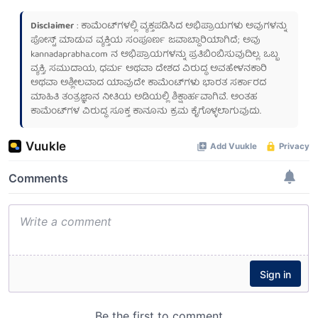
Disclaimer
: ಕಾಮೆಂಟ್‌ಗಳಲ್ಲಿ ವ್ಯಕ್ತಪಡಿಸಿದ ಅಭಿಪ್ರಾಯಗಳು ಅವುಗಳನ್ನು
ಪೋಸ್ಟ್ ಮಾಡುವ ವ್ಯಕ್ತಿಯ ಸಂಪೂರ್ಣ ಜವಾಬ್ದಾರಿಯಾಗಿದೆ; ಅವು
kannadaprabha.com
ನ ಅಭಿಪ್ರಾಯಗಳನ್ನು ಪ್ರತಿಬಿಂಬಿಸುವುದಿಲ್ಲ. ಒಬ್ಬ
ವ್ಯಕ್ತಿ, ಸಮುದಾಯ, ಧರ್ಮ ಅಥವಾ ದೇಶದ ವಿರುದ್ಧ ಅವಹೇಳನಕಾರಿ
ಅಥವಾ ಅಶ್ಲೀಲವಾದ ಯಾವುದೇ ಕಾಮೆಂಟ್‌ಗಳು ಭಾರತ ಸರ್ಕಾರದ
ಮಾಹಿತಿ ತಂತ್ರಜ್ಞಾನ ನೀತಿಯ ಅಡಿಯಲ್ಲಿ ಶಿಕ್ಷಾರ್ಹವಾಗಿವೆ. ಅಂತಹ
ಕಾಮೆಂಟ್‌ಗಳ ವಿರುದ್ಧ ಸೂಕ್ತ ಕಾನೂನು ಕ್ರಮ ಕೈಗೊಳ್ಳಲಾಗುವುದು.