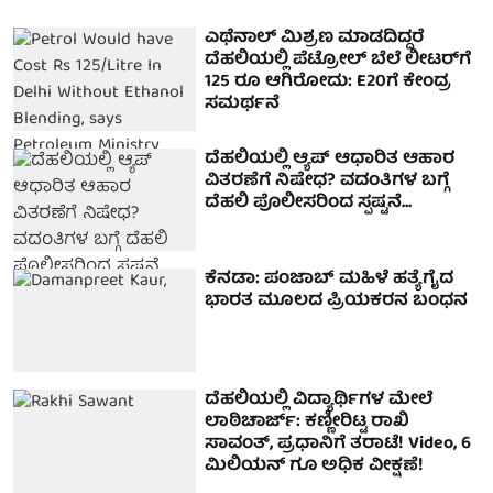
ಎಥೆನಾಲ್ ಮಿಶ್ರಣ ಮಾಡದಿದ್ದರೆ
ದೆಹಲಿಯಲ್ಲಿ ಪೆಟ್ರೋಲ್ ಬೆಲೆ ಲೀಟರ್‌ಗೆ
125 ರೂ ಆಗಿರೋದು: E20ಗೆ ಕೇಂದ್ರ
ಸಮರ್ಥನೆ
ದೆಹಲಿಯಲ್ಲಿ ಆ್ಯಪ್ ಆಧಾರಿತ ಆಹಾರ
ವಿತರಣೆಗೆ ನಿಷೇಧ? ವದಂತಿಗಳ ಬಗ್ಗೆ
ದೆಹಲಿ ಪೊಲೀಸರಿಂದ ಸ್ಪಷ್ಟನೆ...
ಕೆನಡಾ: ಪಂಜಾಬ್ ಮಹಿಳೆ ಹತ್ಯೆಗೈದ
ಭಾರತ ಮೂಲದ ಪ್ರಿಯಕರನ ಬಂಧನ
ದೆಹಲಿಯಲ್ಲಿ ವಿದ್ಯಾರ್ಥಿಗಳ ಮೇಲೆ
ಲಾಠಿಚಾರ್ಜ್: ಕಣ್ಣೀರಿಟ್ಟ ರಾಖಿ
ಸಾವಂತ್, ಪ್ರಧಾನಿಗೆ ತರಾಟೆ! Video, 6
ಮಿಲಿಯನ್ ಗೂ ಅಧಿಕ ವೀಕ್ಷಣೆ!