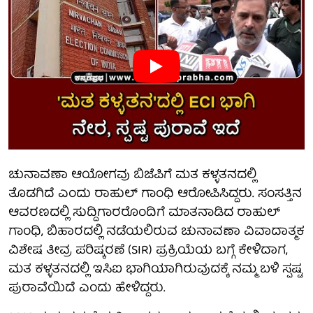
ಚುನಾವಣಾ ಆಯೋಗವು ಬಿಜೆಪಿಗೆ ಮತ ಕಳ್ಳತನದಲ್ಲಿ
ತೊಡಗಿದೆ ಎಂದು ರಾಹುಲ್ ಗಾಂಧಿ ಆರೋಪಿಸಿದ್ದರು. ಸಂಸತ್ತಿನ
ಆವರಣದಲ್ಲಿ ಸುದ್ದಿಗಾರರೊಂದಿಗೆ ಮಾತನಾಡಿದ ರಾಹುಲ್
ಗಾಂಧಿ, ಬಿಹಾರದಲ್ಲಿ ನಡೆಯಲಿರುವ ಚುನಾವಣಾ ವಿವಾದಾತ್ಮಕ
ವಿಶೇಷ ತೀವ್ರ ಪರಿಷ್ಕರಣೆ (SIR) ಪ್ರಕ್ರಿಯೆಯ ಬಗ್ಗೆ ಕೇಳಿದಾಗ,
ಮತ ಕಳ್ಳತನದಲ್ಲಿ ಇಸಿಐ ಭಾಗಿಯಾಗಿರುವುದಕ್ಕೆ ನಮ್ಮ ಬಳಿ ಸ್ಪಷ್ಟ
ಪುರಾವೆಯಿದೆ ಎಂದು ಹೇಳಿದ್ದರು.