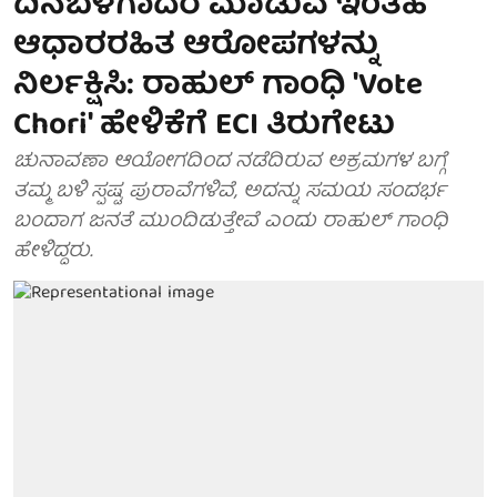
ದಿನಬೆಳಗಾದರೆ ಮಾಡುವ ಇಂತಹ
ಆಧಾರರಹಿತ ಆರೋಪಗಳನ್ನು
ನಿರ್ಲಕ್ಷಿಸಿ: ರಾಹುಲ್ ಗಾಂಧಿ 'Vote
Chori' ಹೇಳಿಕೆಗೆ ECI ತಿರುಗೇಟು
ಚುನಾವಣಾ ಆಯೋಗದಿಂದ ನಡೆದಿರುವ ಅಕ್ರಮಗಳ ಬಗ್ಗೆ
ತಮ್ಮ ಬಳಿ ಸ್ಪಷ್ಟ ಪುರಾವೆಗಳಿವೆ, ಅದನ್ನು ಸಮಯ ಸಂದರ್ಭ
ಬಂದಾಗ ಜನತೆ ಮುಂದಿಡುತ್ತೇವೆ ಎಂದು ರಾಹುಲ್ ಗಾಂಧಿ
ಹೇಳಿದ್ದರು.