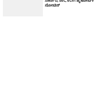
ಸರ್ಕಾರ, SEC, ECIಗೆ ಹೈಕೋರ್ಟ್
ನೋಟಿಸ್