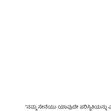
"ನಮ್ಮ ಸೇನೆಯು ಯಾವುದೇ ಪರಿಸ್ಥಿತಿಯನ್ನು 