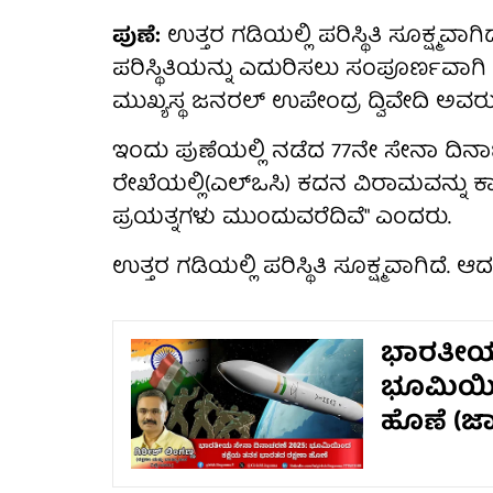
ಪುಣೆ:
ಉತ್ತರ ಗಡಿಯಲ್ಲಿ ಪರಿಸ್ಥಿತಿ ಸೂಕ್ಷ್ಮವಾ
ಪರಿಸ್ಥಿತಿಯನ್ನು ಎದುರಿಸಲು ಸಂಪೂರ್ಣವಾಗ
ಮುಖ್ಯಸ್ಥ ಜನರಲ್ ಉಪೇಂದ್ರ ದ್ವಿವೇದಿ ಅವರು
ಇಂದು ಪುಣೆಯಲ್ಲಿ ನಡೆದ 77ನೇ ಸೇನಾ ದಿನ
ರೇಖೆಯಲ್ಲಿ(ಎಲ್‌ಒಸಿ) ಕದನ ವಿರಾಮವನ್ನು ಕಾ
ಪ್ರಯತ್ನಗಳು ಮುಂದುವರೆದಿವೆ" ಎಂದರು.
ಉತ್ತರ ಗಡಿಯಲ್ಲಿ ಪರಿಸ್ಥಿತಿ ಸೂಕ್ಷ್ಮವಾಗಿದೆ.
ಭಾರತೀಯ 
ಭೂಮಿಯಿಂ
ಹೊಣೆ (ಜಾ