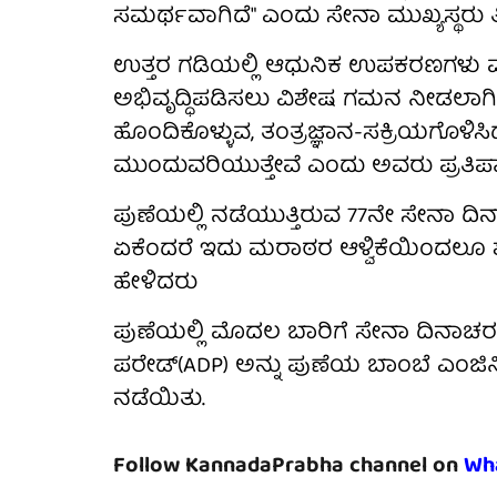
ಸಮರ್ಥವಾಗಿದೆ" ಎಂದು ಸೇನಾ ಮುಖ್ಯಸ್ಥರು ತಿಳಿ
ಉತ್ತರ ಗಡಿಯಲ್ಲಿ ಆಧುನಿಕ ಉಪಕರಣಗಳು 
ಅಭಿವೃದ್ಧಿಪಡಿಸಲು ವಿಶೇಷ ಗಮನ ನೀಡಲಾಗಿ
ಹೊಂದಿಕೊಳ್ಳುವ, ತಂತ್ರಜ್ಞಾನ-ಸಕ್ರಿಯಗೊಳಿ
ಮುಂದುವರಿಯುತ್ತೇವೆ ಎಂದು ಅವರು ಪ್ರತಿಪಾ
ಪುಣೆಯಲ್ಲಿ ನಡೆಯುತ್ತಿರುವ 77ನೇ ಸೇನಾ ದಿ
ಏಕೆಂದರೆ ಇದು ಮರಾಠರ ಆಳ್ವಿಕೆಯಿಂದಲೂ ಶ
ಹೇಳಿದರು
ಪುಣೆಯಲ್ಲಿ ಮೊದಲ ಬಾರಿಗೆ ಸೇನಾ ದಿನಾಚರ
ಪರೇಡ್(ADP) ಅನ್ನು ಪುಣೆಯ ಬಾಂಬೆ ಎಂಜಿನಿಯ
ನಡೆಯಿತು.
Follow KannadaPrabha channel on
Wh