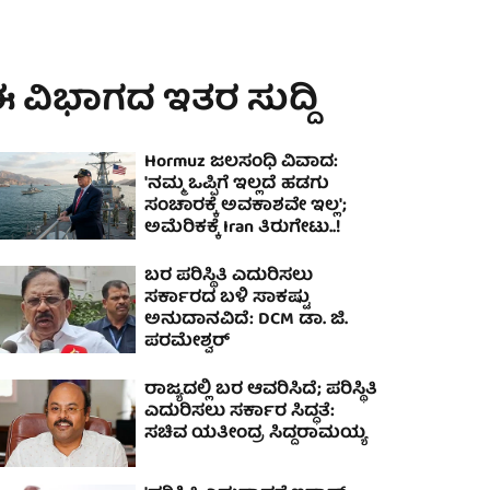
 ವಿಭಾಗದ ಇತರ ಸುದ್ದಿ
Hormuz ಜಲಸಂಧಿ ವಿವಾದ:
'ನಮ್ಮ ಒಪ್ಪಿಗೆ ಇಲ್ಲದೆ ಹಡಗು
ಸಂಚಾರಕ್ಕೆ ಅವಕಾಶವೇ ಇಲ್ಲ';
ಅಮೆರಿಕಕ್ಕೆ Iran ತಿರುಗೇಟು..!
ಬರ ಪರಿಸ್ಥಿತಿ ಎದುರಿಸಲು
ಸರ್ಕಾರದ ಬಳಿ ಸಾಕಷ್ಟು
ಅನುದಾನವಿದೆ: DCM ಡಾ. ಜಿ.
ಪರಮೇಶ್ವರ್
ರಾಜ್ಯದಲ್ಲಿ ಬರ ಆವರಿಸಿದೆ; ಪರಿಸ್ಥಿತಿ
ಎದುರಿಸಲು ಸರ್ಕಾರ ಸಿದ್ಧತೆ:
ಸಚಿವ ಯತೀಂದ್ರ ಸಿದ್ದರಾಮಯ್ಯ