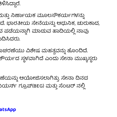
ಸಿದ್ದಾರೆ.
ಮತ್ತು ನಿರ್ಣಾಯಕ ಮೂಲಸೌಕರ್ಯಗಳನ್ನು
ದೆ. ಭಾರತೀಯ ಸೇನೆಯನ್ನು ಆಧುನಿಕ, ಚುರುಕಾದ,
ಸಿದ ಪಡೆಯನ್ನಾಗಿ ಮಾಡುವ ಹಾದಿಯಲ್ಲಿ ನಾವು
ದಿಸಿದರು.
ನಾಚರಣೆಯು ವಿಶೇಷ ಮಹತ್ವವನ್ನು ಹೊಂದಿದೆ.
ೌರ್ಯದ ಸ್ಥಳವಾಗಿದೆ ಎಂದು ಸೇನಾ ಮುಖ್ಯಸ್ಥರು
ಣೆಯನ್ನು ಆಯೋಜಿಸಲಾಗಿತ್ತು. ಸೇನಾ ದಿನದ
ರ್ಸ್ ಗ್ರೂಪ್(BEG) ಮತ್ತು ಸೆಂಟರ್ ನಲ್ಲಿ
atsApp