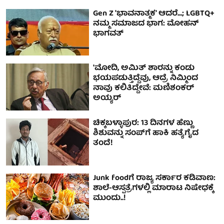
Gen Z 'ಭಾವನಾತ್ಮಕ' ಆದರೆ...; LGBTQ+
ನಮ್ಮ ಸಮಾಜದ ಭಾಗ: ಮೋಹನ್
ಭಾಗವತ್
'ಮೋದಿ, ಅಮಿತ್ ಶಾರನ್ನು ಕಂಡು
ಭಯಪಡುತ್ತಿದ್ದೆವು, ಆದ್ರೆ ನಿಮ್ಮಿಂದ
ನಾವು ಕಲಿತಿದ್ದೇವೆ: ಮಣಿಶಂಕರ್
ಅಯ್ಯರ್
ಚಿಕ್ಕಬಳ್ಳಾಪುರ: 13 ದಿನಗಳ ಹೆಣ್ಣು
ಶಿಶುವನ್ನು ಸಂಪ್‌ಗೆ ಹಾಕಿ ಹತ್ಯೆಗೈದ
ತಂದೆ!
Junk foodಗೆ ರಾಜ್ಯ ಸರ್ಕಾರ ಕಡಿವಾಣ:
ಶಾಲೆ-ಆಸ್ಪತ್ರೆಗಳಲ್ಲಿ ಮಾರಾಟ ನಿಷೇಧಕ್ಕೆ
ಮುಂದು..!