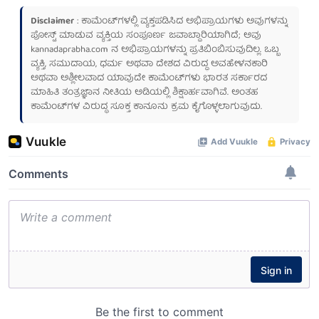
Disclaimer
: ಕಾಮೆಂಟ್‌ಗಳಲ್ಲಿ ವ್ಯಕ್ತಪಡಿಸಿದ ಅಭಿಪ್ರಾಯಗಳು ಅವುಗಳನ್ನು
ಪೋಸ್ಟ್ ಮಾಡುವ ವ್ಯಕ್ತಿಯ ಸಂಪೂರ್ಣ ಜವಾಬ್ದಾರಿಯಾಗಿದೆ; ಅವು
kannadaprabha.com
ನ ಅಭಿಪ್ರಾಯಗಳನ್ನು ಪ್ರತಿಬಿಂಬಿಸುವುದಿಲ್ಲ. ಒಬ್ಬ
ವ್ಯಕ್ತಿ, ಸಮುದಾಯ, ಧರ್ಮ ಅಥವಾ ದೇಶದ ವಿರುದ್ಧ ಅವಹೇಳನಕಾರಿ
ಅಥವಾ ಅಶ್ಲೀಲವಾದ ಯಾವುದೇ ಕಾಮೆಂಟ್‌ಗಳು ಭಾರತ ಸರ್ಕಾರದ
ಮಾಹಿತಿ ತಂತ್ರಜ್ಞಾನ ನೀತಿಯ ಅಡಿಯಲ್ಲಿ ಶಿಕ್ಷಾರ್ಹವಾಗಿವೆ. ಅಂತಹ
ಕಾಮೆಂಟ್‌ಗಳ ವಿರುದ್ಧ ಸೂಕ್ತ ಕಾನೂನು ಕ್ರಮ ಕೈಗೊಳ್ಳಲಾಗುವುದು.