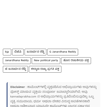
bjp
ಬಿಜೆಪಿ
ಜನಾರ್ದನ ರೆಡ್ಡಿ
G Janardhana Reddy
Janardhana Reddy
New political party
ಹೊಸ ರಾಜಕೀಯ ಪಕ್ಷ
ಜಿ ಜನಾರ್ದನ ರೆಡ್ಡಿ
ಕಲ್ಯಾಣ ರಾಜ್ಯ ಪ್ರಗತಿ ಪಕ್ಷ
Disclaimer
: ಕಾಮೆಂಟ್‌ಗಳಲ್ಲಿ ವ್ಯಕ್ತಪಡಿಸಿದ ಅಭಿಪ್ರಾಯಗಳು ಅವುಗಳನ್ನು
ಪೋಸ್ಟ್ ಮಾಡುವ ವ್ಯಕ್ತಿಯ ಸಂಪೂರ್ಣ ಜವಾಬ್ದಾರಿಯಾಗಿದೆ; ಅವು
kannadaprabha.com
ನ ಅಭಿಪ್ರಾಯಗಳನ್ನು ಪ್ರತಿಬಿಂಬಿಸುವುದಿಲ್ಲ. ಒಬ್ಬ
ವ್ಯಕ್ತಿ, ಸಮುದಾಯ, ಧರ್ಮ ಅಥವಾ ದೇಶದ ವಿರುದ್ಧ ಅವಹೇಳನಕಾರಿ
ಅಥವಾ ಅಶ್ಲೀಲವಾದ ಯಾವುದೇ ಕಾಮೆಂಟ್‌ಗಳು ಭಾರತ ಸರ್ಕಾರದ