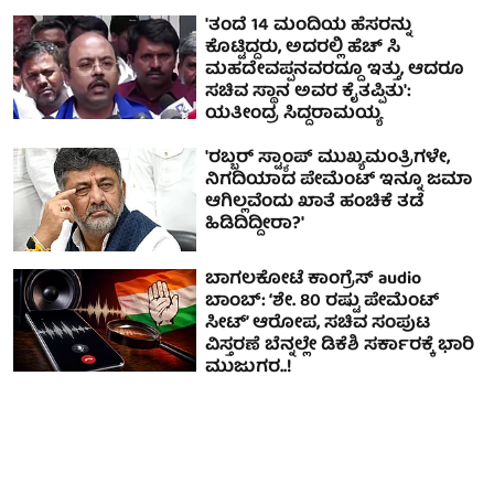
'ತಂದೆ 14 ಮಂದಿಯ ಹೆಸರನ್ನು
ಕೊಟ್ಟಿದ್ದರು, ಅದರಲ್ಲಿ ಹೆಚ್ ಸಿ
ಮಹದೇವಪ್ಪನವರದ್ದೂ ಇತ್ತು, ಆದರೂ
ಸಚಿವ ಸ್ಥಾನ ಅವರ ಕೈತಪ್ಪಿತು':
ಯತೀಂದ್ರ ಸಿದ್ದರಾಮಯ್ಯ
'ರಬ್ಬರ್ ಸ್ಟ್ಯಾಂಪ್ ಮುಖ್ಯಮಂತ್ರಿಗಳೇ,
ನಿಗದಿಯಾದ ಪೇಮೆಂಟ್ ಇನ್ನೂ ಜಮಾ
ಆಗಿಲ್ಲವೆಂದು ಖಾತೆ ಹಂಚಿಕೆ ತಡೆ
ಹಿಡಿದಿದ್ದೀರಾ?'
ಬಾಗಲಕೋಟೆ ಕಾಂಗ್ರೆಸ್ audio
ಬಾಂಬ್: ‘ಶೇ. 80 ರಷ್ಟು ಪೇಮೆಂಟ್
ಸೀಟ್’ ಆರೋಪ, ಸಚಿವ ಸಂಪುಟ
ವಿಸ್ತರಣೆ ಬೆನ್ನಲ್ಲೇ ಡಿಕೆಶಿ ಸರ್ಕಾರಕ್ಕೆ ಭಾರಿ
ಮುಜುಗರ..!