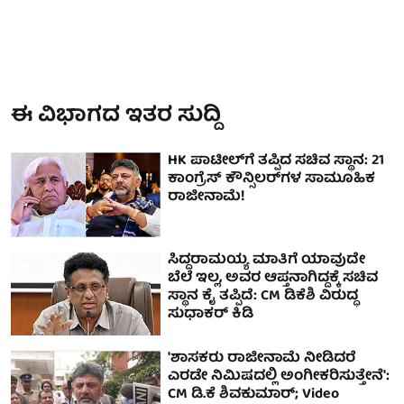
ಈ ವಿಭಾಗದ ಇತರ ಸುದ್ದಿ
HK ಪಾಟೀಲ್‌ಗೆ ತಪ್ಪಿದ ಸಚಿವ ಸ್ಥಾನ: 21
ಕಾಂಗ್ರೆಸ್ ಕೌನ್ಸಿಲರ್‌ಗಳ ಸಾಮೂಹಿಕ
ರಾಜೀನಾಮೆ!
ಸಿದ್ದರಾಮಯ್ಯ ಮಾತಿಗೆ ಯಾವುದೇ
ಬೆಲೆ ಇಲ್ಲ, ಅವರ ಆಪ್ತನಾಗಿದ್ದಕ್ಕೆ ಸಚಿವ
ಸ್ಥಾನ ಕೈ ತಪ್ಪಿದೆ: CM ಡಿಕೆಶಿ ವಿರುದ್ಧ
ಸುಧಾಕರ್ ಕಿಡಿ
'ಶಾಸಕರು ರಾಜೀನಾಮೆ ನೀಡಿದರೆ
ಎರಡೇ ನಿಮಿಷದಲ್ಲಿ ಅಂಗೀಕರಿಸುತ್ತೇನೆ':
CM ಡಿ.ಕೆ ಶಿವಕುಮಾರ್; Video