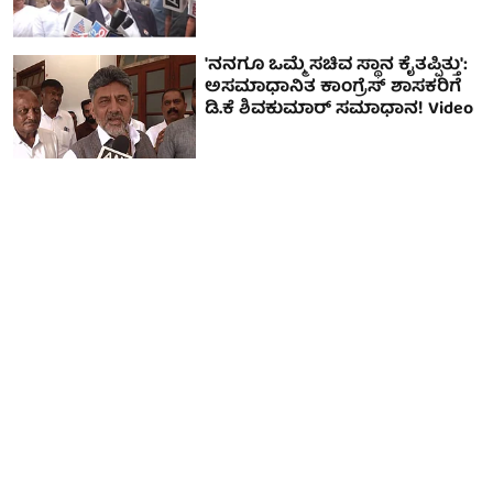
'ನನಗೂ ಒಮ್ಮೆ ಸಚಿವ ಸ್ಥಾನ ಕೈತಪ್ಪಿತ್ತು':
ಅಸಮಾಧಾನಿತ ಕಾಂಗ್ರೆಸ್ ಶಾಸಕರಿಗೆ
ಡಿ.ಕೆ ಶಿವಕುಮಾರ್ ಸಮಾಧಾನ! Video