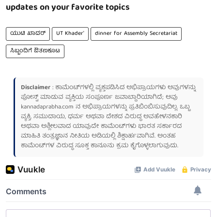
updates on your favorite topics
ಯುಟಿ ಖಾದರ್
UT Khader'
dinner for Assembly Secretariat
ಸಿಬ್ಬಂದಿಗೆ ಔತಣಕೂಟ
Disclaimer
: ಕಾಮೆಂಟ್‌ಗಳಲ್ಲಿ ವ್ಯಕ್ತಪಡಿಸಿದ ಅಭಿಪ್ರಾಯಗಳು ಅವುಗಳನ್ನು
ಪೋಸ್ಟ್ ಮಾಡುವ ವ್ಯಕ್ತಿಯ ಸಂಪೂರ್ಣ ಜವಾಬ್ದಾರಿಯಾಗಿದೆ; ಅವು
kannadaprabha.com
ನ ಅಭಿಪ್ರಾಯಗಳನ್ನು ಪ್ರತಿಬಿಂಬಿಸುವುದಿಲ್ಲ. ಒಬ್ಬ
ವ್ಯಕ್ತಿ, ಸಮುದಾಯ, ಧರ್ಮ ಅಥವಾ ದೇಶದ ವಿರುದ್ಧ ಅವಹೇಳನಕಾರಿ
ಅಥವಾ ಅಶ್ಲೀಲವಾದ ಯಾವುದೇ ಕಾಮೆಂಟ್‌ಗಳು ಭಾರತ ಸರ್ಕಾರದ
ಮಾಹಿತಿ ತಂತ್ರಜ್ಞಾನ ನೀತಿಯ ಅಡಿಯಲ್ಲಿ ಶಿಕ್ಷಾರ್ಹವಾಗಿವೆ. ಅಂತಹ
ಕಾಮೆಂಟ್‌ಗಳ ವಿರುದ್ಧ ಸೂಕ್ತ ಕಾನೂನು ಕ್ರಮ ಕೈಗೊಳ್ಳಲಾಗುವುದು.