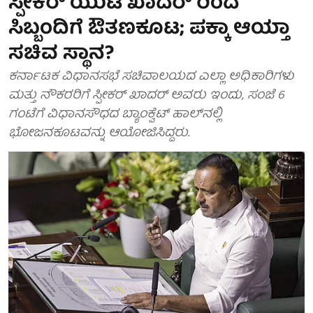
ಸ್ಪೀಕರ್ ಯುಟಿ ಖಾದರ್ ರಿಂದ
ಸಿಬ್ಬಂದಿಗೆ ಔತಣಕೂಟ; ಪಕ್ಕಾ ಆಯ್ತಾ
ಸಚಿವ ಸ್ಥಾನ?
ಕರ್ನಾಟಕ ವಿಧಾನಸಭೆ ಸಚಿವಾಲಯದ ಎಲ್ಲಾ ಅಧಿಕಾರಿಗಳು
ಮತ್ತು ನೌಕರರಿಗೆ ಸ್ಪೀಕರ್ ಖಾದರ್ ಅವರು ಇಂದು, ಸಂಜೆ 6
ಗಂಟೆಗೆ ವಿಧಾನಸೌಧದ ಬ್ಯಾಂಕ್ವೆಟ್ ಹಾಲ್‌ನಲ್ಲಿ
ಭೋಜನಕೂಟವನ್ನು ಆಯೋಜಿಸಿದ್ದರು.