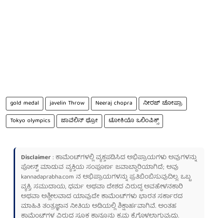
gold medal
javelin Throw
Neeraj chopra
ನೀರಜ್ ಚೋಪ್ರಾ
Tokyo olympics
ಜಾವೆಲಿನ್ ಥ್ರೋ
ಟೋಕಿಯೊ ಒಲಿಂಪಿಕ್ಸ್
Disclaimer
: ಕಾಮೆಂಟ್‌ಗಳಲ್ಲಿ ವ್ಯಕ್ತಪಡಿಸಿದ ಅಭಿಪ್ರಾಯಗಳು ಅವುಗಳನ್ನು
ಪೋಸ್ಟ್ ಮಾಡುವ ವ್ಯಕ್ತಿಯ ಸಂಪೂರ್ಣ ಜವಾಬ್ದಾರಿಯಾಗಿದೆ; ಅವು
kannadaprabha.com
ನ ಅಭಿಪ್ರಾಯಗಳನ್ನು ಪ್ರತಿಬಿಂಬಿಸುವುದಿಲ್ಲ. ಒಬ್ಬ
ವ್ಯಕ್ತಿ, ಸಮುದಾಯ, ಧರ್ಮ ಅಥವಾ ದೇಶದ ವಿರುದ್ಧ ಅವಹೇಳನಕಾರಿ
ಅಥವಾ ಅಶ್ಲೀಲವಾದ ಯಾವುದೇ ಕಾಮೆಂಟ್‌ಗಳು ಭಾರತ ಸರ್ಕಾರದ
ಮಾಹಿತಿ ತಂತ್ರಜ್ಞಾನ ನೀತಿಯ ಅಡಿಯಲ್ಲಿ ಶಿಕ್ಷಾರ್ಹವಾಗಿವೆ. ಅಂತಹ
ಕಾಮೆಂಟ್‌ಗಳ ವಿರುದ್ಧ ಸೂಕ್ತ ಕಾನೂನು ಕ್ರಮ ಕೈಗೊಳ್ಳಲಾಗುವುದು.