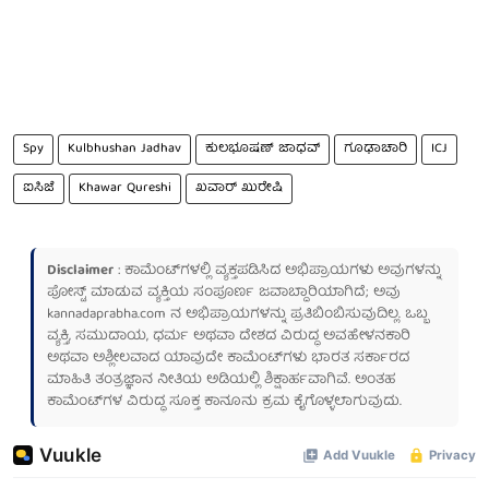
Spy
Kulbhushan Jadhav
ಕುಲಭೂಷಣ್ ಜಾಧವ್
ಗೂಢಾಚಾರಿ
ICJ
ಐಸಿಜೆ
Khawar Qureshi
ಖವಾರ್ ಖುರೇಷಿ
Disclaimer
: ಕಾಮೆಂಟ್‌ಗಳಲ್ಲಿ ವ್ಯಕ್ತಪಡಿಸಿದ ಅಭಿಪ್ರಾಯಗಳು ಅವುಗಳನ್ನು
ಪೋಸ್ಟ್ ಮಾಡುವ ವ್ಯಕ್ತಿಯ ಸಂಪೂರ್ಣ ಜವಾಬ್ದಾರಿಯಾಗಿದೆ; ಅವು
kannadaprabha.com
ನ ಅಭಿಪ್ರಾಯಗಳನ್ನು ಪ್ರತಿಬಿಂಬಿಸುವುದಿಲ್ಲ. ಒಬ್ಬ
ವ್ಯಕ್ತಿ, ಸಮುದಾಯ, ಧರ್ಮ ಅಥವಾ ದೇಶದ ವಿರುದ್ಧ ಅವಹೇಳನಕಾರಿ
ಅಥವಾ ಅಶ್ಲೀಲವಾದ ಯಾವುದೇ ಕಾಮೆಂಟ್‌ಗಳು ಭಾರತ ಸರ್ಕಾರದ
ಮಾಹಿತಿ ತಂತ್ರಜ್ಞಾನ ನೀತಿಯ ಅಡಿಯಲ್ಲಿ ಶಿಕ್ಷಾರ್ಹವಾಗಿವೆ. ಅಂತಹ
ಕಾಮೆಂಟ್‌ಗಳ ವಿರುದ್ಧ ಸೂಕ್ತ ಕಾನೂನು ಕ್ರಮ ಕೈಗೊಳ್ಳಲಾಗುವುದು.