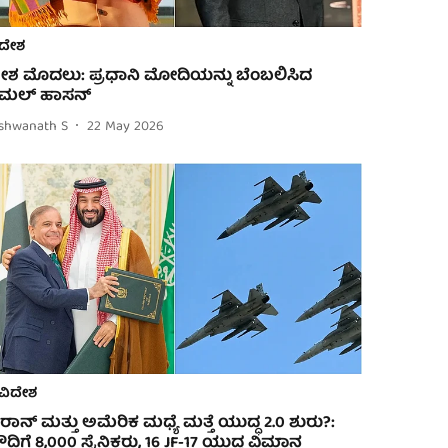
ದೇಶ
ೇಶ ಮೊದಲು: ಪ್ರಧಾನಿ ಮೋದಿಯನ್ನು ಬೆಂಬಲಿಸಿದ
ಮಲ್ ಹಾಸನ್
ishwanath S
22 May 2026
ವಿದೇಶ
ರಾನ್ ಮತ್ತು ಅಮೆರಿಕ ಮಧ್ಯೆ ಮತ್ತೆ ಯುದ್ಧ 2.0 ಶುರು?:
ೌದಿಗೆ 8,000 ಸೈನಿಕರು, 16 JF-17 ಯುದ್ಧ ವಿಮಾನ