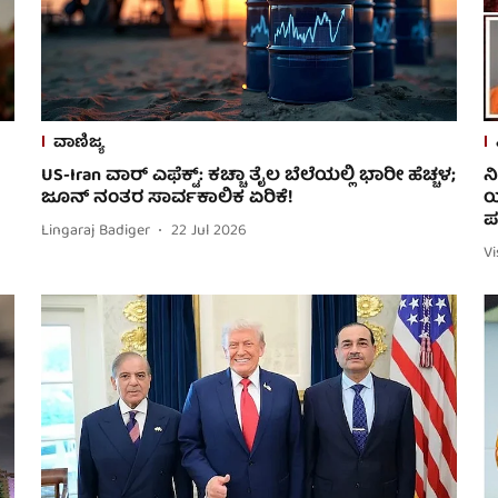
ವಾಣಿಜ್ಯ
US-Iran ವಾರ್ ಎಫೆಕ್ಟ್: ಕಚ್ಚಾ ತೈಲ ಬೆಲೆಯಲ್ಲಿ ಭಾರೀ ಹೆಚ್ಚಳ;
ನ
ಜೂನ್ ನಂತರ ಸಾರ್ವಕಾಲಿಕ ಏರಿಕೆ!
ಯ
ಪತ
Lingaraj Badiger
22 Jul 2026
V