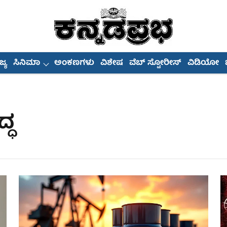
್ಯ
ಸಿನಿಮಾ
ಅಂಕಣಗಳು
ವಿಶೇಷ
ವೆಬ್ ಸ್ಟೋರೀಸ್
ವಿಡಿಯೋ
್ಧ