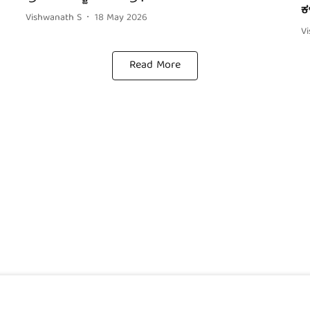
ಕ
Vishwanath S
18 May 2026
V
Read More