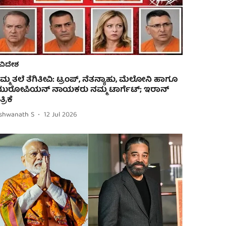
ವಿದೇಶ
ಿಮ್ಮ ತಲೆ ತೆಗಿತೀವಿ: ಟ್ರಂಪ್, ನೆತನ್ಯಾಹು, ಮೆಲೋನಿ ಹಾಗೂ
ುರೋಪಿಯನ್ ನಾಯಕರು ನಮ್ಮ ಟಾರ್ಗೆಟ್; ಇರಾನ್
್ರಿಕೆ
ishwanath S
12 Jul 2026