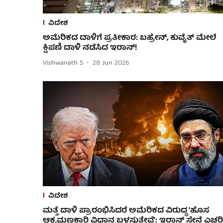
ವಿದೇಶ
ಅಮೆರಿಕದ ದಾಳಿಗೆ ಪ್ರತೀಕಾರ: ಬಹ್ರೇನ್, ಕುವೈತ್ ಮೇಲೆ
ಕ್ಷಿಪಣಿ ದಾಳಿ ನಡೆಸಿದ ಇರಾನ್!
Vishwanath S
28 Jun 2026
ವಿದೇಶ
ಮತ್ತೆ ದಾಳಿ ಪ್ರಾರಂಭಿಸಿದರೆ ಅಮೆರಿಕದ ವಿರುದ್ಧ 'ಹೊಸ
ಆಕ್ರಮಣಕಾರಿ ವಿಧಾನ ಬಳಸುತ್ತೇವೆ': ಇರಾನ್ ಸೇನೆ ಎಚ್ಚರಿ