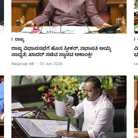
ರಾಜ್ಯ
ರಾಜ್ಯ ವಿಧಾನಸಭೆಗೆ ಹೊಸ ಸ್ಪೀಕರ್, ಸಭಾಪತಿ ಆಯ್ಕೆ
ವ
ಸಾಧ್ಯತೆ; ಖಾದರ್ ಸಚಿವ ಸ್ಥಾನದ ಆಕಾಂಕ್ಷಿ!
ಭ
Nagaraja AB
03 Jun 2026
Li