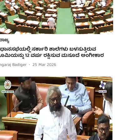
ರಾಜ್ಯ
ಿಧಾನಸಭೆಯಲ್ಲಿ ಸರ್ಕಾರಿ ಶಾಲೆಗಳು ಬಳಸುತ್ತಿರುವ
ೂಮಿಯನ್ನು 12 ವರ್ಷ ರಕ್ಷಿಸುವ ಮಸೂದೆ ಅಂಗೀಕಾರ
ngaraj Badiger
25 Mar 2026