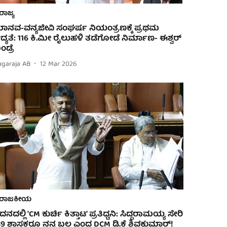
ರಾಜ್ಯ
ಾನವ-ವನ್ಯಜೀವಿ ಸಂಘರ್ಷ ನಿಯಂತ್ರಣಕ್ಕೆ ಪ್ರಥಮ
ದ್ಯತೆ: 116 ಕಿ.ಮೀ ರೈಲುಹಳಿ ತಡೆಗೋಡೆ ನಿರ್ಮಾಣ- ಈಶ್ವರ್
ಂಡ್ರೆ
agaraja AB
12 Mar 2026
ರಾಜಕೀಯ
ದನದಲ್ಲಿ 'CM ಕುರ್ಚಿ ಕಿತ್ತಾಟ' ಪ್ರತಿಧ್ವನಿ: ಸಿದ್ದರಾಮಯ್ಯ ಸೇರಿ
39 ಶಾಸಕರೂ ನನ್ನ ಬಲ ಎಂದ DCM ಡಿ.ಕೆ ಶಿವಕುಮಾರ್!