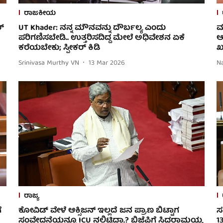
ರಾಜಕೀಯ
ರ್
UT Khader: ನನ್ನ ಮೌನವನ್ನು ದೌರ್ಬಲ್ಯ ಎಂದು
ಮ
ಪರಿಗಣಿಸಬೇಡಿ.. ಉತ್ತರಿಸದಿದ್ದ ಮೇಲೆ ಅಧಿವೇಶನ ಏಕೆ
ಆ
ಕರೆಯಬೇಕು; ಸ್ಪೀಕರ್ ಕಿಡಿ
ಖ
Srinivasa Murthy VN
13 Mar 2026
N
ರಾಜ್ಯ
ೆ
ಕೋವಿಡ್ ವೇಳೆ ಆಕ್ಸಿಜನ್ ಇಲ್ಲದೆ ಜನ ಪ್ರಾಣ ಬಿಟ್ಟಾಗ
ಸ
ಸಂವೇದನೆಯನ್ನೂ ICU ನಲ್ಲಿಟ್ಟಿದ್ರಾ? ಬಿಜೆಪಿಗೆ ಸಿದ್ದರಾಮಯ್ಯ
1