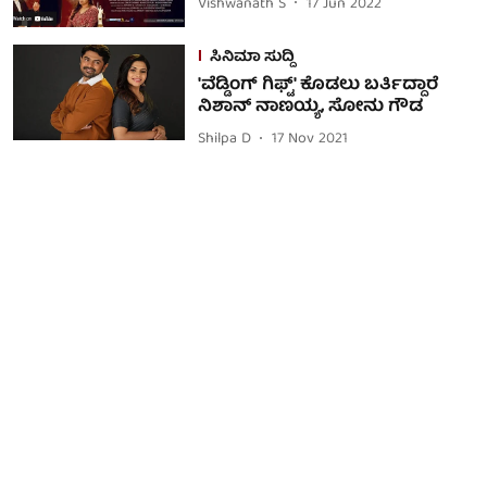
Vishwanath S
17 Jun 2022
ಸಿನಿಮಾ ಸುದ್ದಿ
'ವೆಡ್ಡಿಂಗ್ ಗಿಫ್ಟ್' ಕೊಡಲು ಬರ್ತಿದ್ದಾರೆ
ನಿಶಾನ್ ನಾಣಯ್ಯ, ಸೋನು ಗೌಡ
Shilpa D
17 Nov 2021