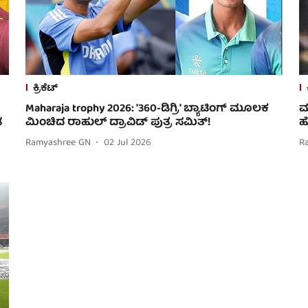
ಕ್ರಿಕೆಟ್
Maharaja trophy 2026: '360-ಡಿಗ್ರಿ' ಬ್ಯಾಟಿಂಗ್ ಮೂಲಕ
ಮ
ಡ
ಮಿಂಚಿದ ರಾಹುಲ್ ದ್ರಾವಿಡ್ ಪುತ್ರ ಸಮಿತ್!
ಹ
Ramyashree GN
02 Jul 2026
R