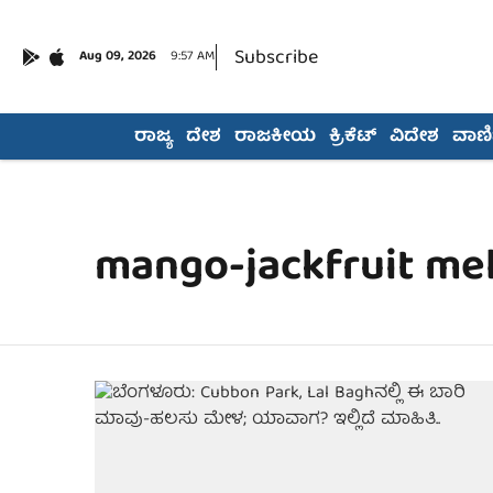
Subscribe
Aug 09, 2026
9:57 AM
ರಾಜ್ಯ
ದೇಶ
ರಾಜಕೀಯ
ಕ್ರಿಕೆಟ್
ವಿದೇಶ
ವಾಣಿಜ
mango-jackfruit me