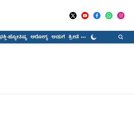
ಭಕ್ತಿ-ಜ್ಯೋತಿಷ್ಯ
ಆರೋಗ್ಯ
ಅಡುಗೆ
ಕ್ರೀಡೆ