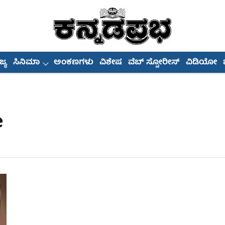
್ಯ
ಸಿನಿಮಾ
ಅಂಕಣಗಳು
ವಿಶೇಷ
ವೆಬ್ ಸ್ಟೋರೀಸ್
ವಿಡಿಯೋ
e