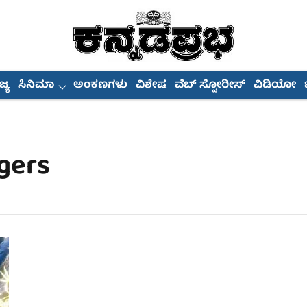
್ಯ
ಸಿನಿಮಾ
ಅಂಕಣಗಳು
ವಿಶೇಷ
ವೆಬ್ ಸ್ಟೋರೀಸ್
ವಿಡಿಯೋ
agers