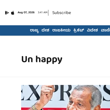
Subscribe
Aug 07, 2026
3:41 AM
ರಾಜ್ಯ
ದೇಶ
ರಾಜಕೀಯ
ಕ್ರಿಕೆಟ್
ವಿದೇಶ
ವಾಣಿಜ
Un happy