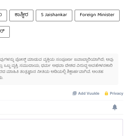
0
ಕಾಶ್ಮೀರ
S Jaishankar
Foreign Minister
ರ್
 ಅವುಗಳನ್ನು ಪೋಸ್ಟ್ ಮಾಡುವ ವ್ಯಕ್ತಿಯ ಸಂಪೂರ್ಣ ಜವಾಬ್ದಾರಿಯಾಗಿದೆ; ಅವು
ಲ್ಲ. ಒಬ್ಬ ವ್ಯಕ್ತಿ, ಸಮುದಾಯ, ಧರ್ಮ ಅಥವಾ ದೇಶದ ವಿರುದ್ಧ ಅವಹೇಳನಕಾರಿ
ಾಹಿತಿ ತಂತ್ರಜ್ಞಾನ ನೀತಿಯ ಅಡಿಯಲ್ಲಿ ಶಿಕ್ಷಾರ್ಹವಾಗಿವೆ. ಅಂತಹ
ು.