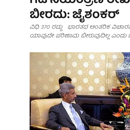
ಗಡಿ ನಿಯಂತ್ರಣ ರೇ
ಬೀರದು: ಜೈಶಂಕರ್
ವಿಧಿ 370 ರದ್ದು ಭಾರತದ ಆಂತರಿಕ ವಿಚಾರವ
ಯಾವುದೇ ಪರಿಣಾಮ ಬೀರುವುದಿಲ್ಲ ಎಂದು ಜೈ