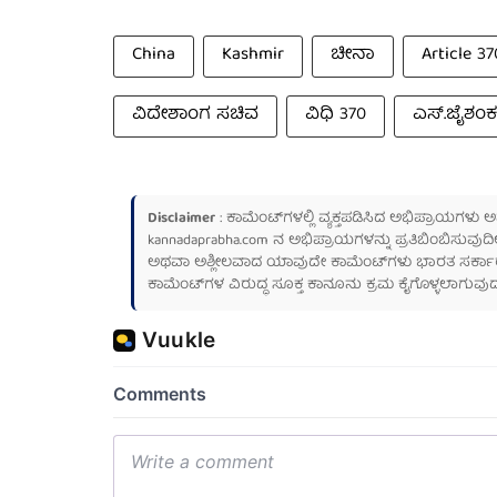
China
Kashmir
ಚೀನಾ
Article 37
ವಿದೇಶಾಂಗ ಸಚಿವ
ವಿಧಿ 370
ಎಸ್‌.ಜೈಶಂಕ
Disclaimer
: ಕಾಮೆಂಟ್‌ಗಳಲ್ಲಿ ವ್ಯಕ್ತಪಡಿಸಿದ ಅಭಿಪ್ರಾಯಗಳು
kannadaprabha.com
ನ ಅಭಿಪ್ರಾಯಗಳನ್ನು ಪ್ರತಿಬಿಂಬಿಸುವುದಿ
ಅಥವಾ ಅಶ್ಲೀಲವಾದ ಯಾವುದೇ ಕಾಮೆಂಟ್‌ಗಳು ಭಾರತ ಸರ್ಕಾರದ ಮ
ಕಾಮೆಂಟ್‌ಗಳ ವಿರುದ್ಧ ಸೂಕ್ತ ಕಾನೂನು ಕ್ರಮ ಕೈಗೊಳ್ಳಲಾಗುವುದ