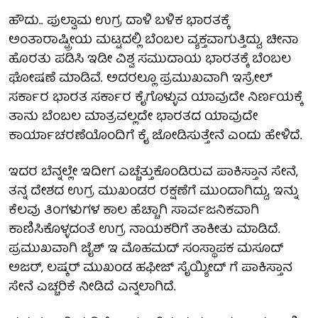
ಹೌದು.. ಪುಲ್ವಾಮ ಉಗ್ರ ದಾಳಿ ಬಳಿಕ ಭಾರತಕ್ಕೆ
ಅಂತಾರಾಷ್ಟ್ರೀಯ ಮಟ್ಟದಲ್ಲಿ ಬೆಂಬಲ ವ್ಯಕ್ತವಾಗುತ್ತಿದ್ದು, ಚೀನಾ
ಹೊರತು ಪಡಿಸಿ ಇಡೀ ವಿಶ್ವ ಸಮುದಾಯ ಭಾರತಕ್ಕೆ ಬೆಂಬಲ
ಘೋಷಣೆ ಮಾಡಿವೆ. ಅದರಲ್ಲೂ ಪ್ರಮುಖವಾಗಿ ಇಸ್ರೇಲ್
ಸರ್ಕಾರ ಭಾರತ ಸರ್ಕಾರ ಕೈಗೊಳ್ಳುವ ಯಾವುದೇ ನಿರ್ಣಯಕ್ಕೆ
ತಾನು ಬೆಂಬಲ ಮಾತ್ರವಲ್ಲದೇ ಭಾರತದ ಯಾವುದೇ
ಕಾರ್ಯಾಚರಣೆಯೊಂದಿಗೆ ಕೈ ಜೋಡಿಸುತ್ತೇನೆ ಎಂದು ಹೇಳಿದೆ.
ಇದರ ಬೆನ್ನಲ್ಲೇ ಇದೀಗ ಎಚ್ಚೆತ್ತುಕೊಂಡಿರುವ ಪಾಕಿಸ್ತಾನ ಸೇನೆ,
ತನ್ನ ದೇಶದ ಉಗ್ರ ಮುಖಂಡರ ರಕ್ಷಣೆಗೆ ಮುಂದಾಗಿದ್ದು, ಇನ್ನು
ಕೆಲವು ತಿಂಗಳುಗಳ ಕಾಲ ಹೆಚ್ಚಾಗಿ ಸಾರ್ವಜನಿಕವಾಗಿ
ಕಾಣಿಸಿಕೊಳ್ಳದಂತೆ ಉಗ್ರ ನಾಯಕರಿಗೆ ತಾಕೀತು ಮಾಡಿದೆ.
ಪ್ರಮುಖವಾಗಿ ಜೈಶ್ ಇ ಮೊಹಮದ್ ಸಂಸ್ಥಾಪಕ ಮಸೂದ್
ಅಜರ್, ಲಷ್ಕರ್ ಮುಖಂಡ ಹಫೀಜ್ ಸೈಯ್ಯೀದ್ ಗೆ ಪಾಕಿಸ್ತಾನ
ಸೇನೆ ಎಚ್ಚರಿಕೆ ನೀಡಿದೆ ಎನ್ನಲಾಗಿದೆ.