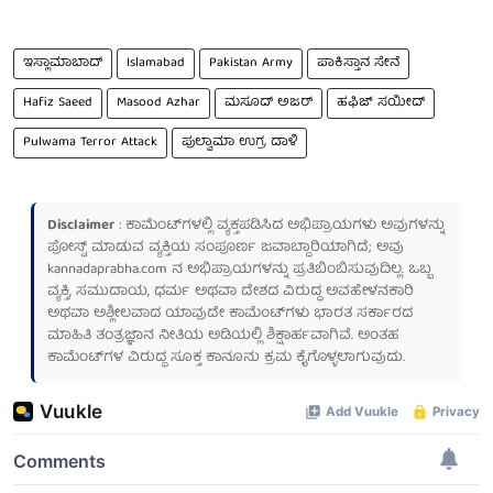
ಇಸ್ಲಾಮಾಬಾದ್
Islamabad
Pakistan Army
ಪಾಕಿಸ್ತಾನ ಸೇನೆ
Hafiz Saeed
Masood Azhar
ಮಸೂದ್ ಅಜರ್
ಹಫಿಜ್ ಸಯೀದ್
Pulwama Terror Attack
ಪುಲ್ವಾಮಾ ಉಗ್ರ ದಾಳಿ
Disclaimer
: ಕಾಮೆಂಟ್‌ಗಳಲ್ಲಿ ವ್ಯಕ್ತಪಡಿಸಿದ ಅಭಿಪ್ರಾಯಗಳು ಅವುಗಳನ್ನು
ಪೋಸ್ಟ್ ಮಾಡುವ ವ್ಯಕ್ತಿಯ ಸಂಪೂರ್ಣ ಜವಾಬ್ದಾರಿಯಾಗಿದೆ; ಅವು
kannadaprabha.com
ನ ಅಭಿಪ್ರಾಯಗಳನ್ನು ಪ್ರತಿಬಿಂಬಿಸುವುದಿಲ್ಲ. ಒಬ್ಬ
ವ್ಯಕ್ತಿ, ಸಮುದಾಯ, ಧರ್ಮ ಅಥವಾ ದೇಶದ ವಿರುದ್ಧ ಅವಹೇಳನಕಾರಿ
ಅಥವಾ ಅಶ್ಲೀಲವಾದ ಯಾವುದೇ ಕಾಮೆಂಟ್‌ಗಳು ಭಾರತ ಸರ್ಕಾರದ
ಮಾಹಿತಿ ತಂತ್ರಜ್ಞಾನ ನೀತಿಯ ಅಡಿಯಲ್ಲಿ ಶಿಕ್ಷಾರ್ಹವಾಗಿವೆ. ಅಂತಹ
ಕಾಮೆಂಟ್‌ಗಳ ವಿರುದ್ಧ ಸೂಕ್ತ ಕಾನೂನು ಕ್ರಮ ಕೈಗೊಳ್ಳಲಾಗುವುದು.