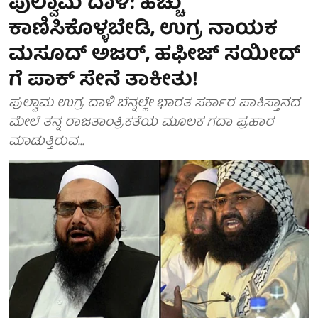
ಪುಲ್ವಾಮ ದಾಳಿ: ಹೆಚ್ಚು
ಕಾಣಿಸಿಕೊಳ್ಳಬೇಡಿ, ಉಗ್ರ ನಾಯಕ
ಮಸೂದ್ ಅಜರ್, ಹಫೀಜ್ ಸಯೀದ್
ಗೆ ಪಾಕ್ ಸೇನೆ ತಾಕೀತು!
ಪುಲ್ವಾಮ ಉಗ್ರ ದಾಳಿ ಬೆನ್ನಲ್ಲೇ ಭಾರತ ಸರ್ಕಾರ ಪಾಕಿಸ್ತಾನದ
ಮೇಲೆ ತನ್ನ ರಾಜತಾಂತ್ರಿಕತೆಯ ಮೂಲಕ ಗದಾ ಪ್ರಹಾರ
ಮಾಡುತ್ತಿರುವ...