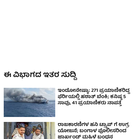
ಈ ವಿಭಾಗದ ಇತರ ಸುದ್ದಿ
ಇಂಡೋನೇಷ್ಯಾ: 271 ಪ್ರಯಾಣಿಕರಿದ್ದ
ಫೆರ್ರಿಯಲ್ಲಿ ಹಠಾತ್ ಬೆಂಕಿ; ಕನಿಷ್ಠ 5
ಸಾವು, 41 ಪ್ರಯಾಣಿಕರು ನಾಪತ್ತೆ
ರಾಜಕಾರಣಿಗಳ ಹನಿ ಟ್ರ್ಯಾಪ್ ಗೆ ಉಗ್ರ
ಯೋಜನೆ; ಬಂಗಾಳ ಪೊಲೀಸರಿಂದ
ಜಾರ್ಖಂಡ್ ಮಹಿಳೆ ಬಂಧನ