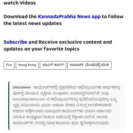
watch Videos
Download the
KannadaPrabha News app
to follow
the latest news updates
Subscribe
and Receive exclusive content and
updates on your favorite topics
fire
Hong Kong
ಹಾಂಗ್ ಕಾಂಗ್
ಅಪಾರ್ಟ್ ಮೆಂಟಿನಲ್ಲಿ ಬೆಂಕಿ
Disclaimer
: ಕಾಮೆಂಟ್‌ಗಳಲ್ಲಿ ವ್ಯಕ್ತಪಡಿಸಿದ ಅಭಿಪ್ರಾಯಗಳು ಅವುಗಳನ್ನು
ಪೋಸ್ಟ್ ಮಾಡುವ ವ್ಯಕ್ತಿಯ ಸಂಪೂರ್ಣ ಜವಾಬ್ದಾರಿಯಾಗಿದೆ; ಅವು
kannadaprabha.com
ನ ಅಭಿಪ್ರಾಯಗಳನ್ನು ಪ್ರತಿಬಿಂಬಿಸುವುದಿಲ್ಲ. ಒಬ್ಬ
ವ್ಯಕ್ತಿ, ಸಮುದಾಯ, ಧರ್ಮ ಅಥವಾ ದೇಶದ ವಿರುದ್ಧ ಅವಹೇಳನಕಾರಿ
ಅಥವಾ ಅಶ್ಲೀಲವಾದ ಯಾವುದೇ ಕಾಮೆಂಟ್‌ಗಳು ಭಾರತ ಸರ್ಕಾರದ
ಮಾಹಿತಿ ತಂತ್ರಜ್ಞಾನ ನೀತಿಯ ಅಡಿಯಲ್ಲಿ ಶಿಕ್ಷಾರ್ಹವಾಗಿವೆ. ಅಂತಹ
ಕಾಮೆಂಟ್‌ಗಳ ವಿರುದ್ಧ ಸೂಕ್ತ ಕಾನೂನು ಕ್ರಮ ಕೈಗೊಳ್ಳಲಾಗುವುದು.