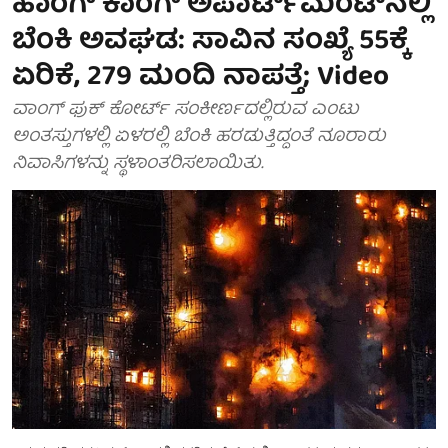
ಹಾಂಗ್ ಕಾಂಗ್ ಅಪಾರ್ಟ್‌ಮೆಂಟ್‌ನಲ್ಲಿ
ಬೆಂಕಿ ಅವಘಡ: ಸಾವಿನ ಸಂಖ್ಯೆ 55ಕ್ಕೆ
ಏರಿಕೆ, 279 ಮಂದಿ ನಾಪತ್ತೆ; Video
ವಾಂಗ್ ಫುಕ್ ಕೋರ್ಟ್ ಸಂಕೀರ್ಣದಲ್ಲಿರುವ ಎಂಟು
ಅಂತಸ್ತುಗಳಲ್ಲಿ ಏಳರಲ್ಲಿ ಬೆಂಕಿ ಹರಡುತ್ತಿದ್ದಂತೆ ನೂರಾರು
ನಿವಾಸಿಗಳನ್ನು ಸ್ಥಳಾಂತರಿಸಲಾಯಿತು.