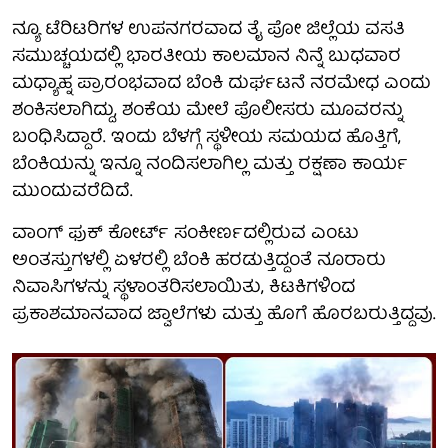
ನ್ಯೂ ಟೆರಿಟರಿಗಳ ಉಪನಗರವಾದ ತೈ ಪೋ ಜಿಲ್ಲೆಯ ವಸತಿ
ಸಮುಚ್ಚಯದಲ್ಲಿ ಭಾರತೀಯ ಕಾಲಮಾನ ನಿನ್ನೆ ಬುಧವಾರ
ಮಧ್ಯಾಹ್ನ ಪ್ರಾರಂಭವಾದ ಬೆಂಕಿ ದುರ್ಘಟನೆ ನರಮೇಧ ಎಂದು
ಶಂಕಿಸಲಾಗಿದ್ದು, ಶಂಕೆಯ ಮೇಲೆ ಪೊಲೀಸರು ಮೂವರನ್ನು
ಬಂಧಿಸಿದ್ದಾರೆ. ಇಂದು ಬೆಳಗ್ಗೆ ಸ್ಥಳೀಯ ಸಮಯದ ಹೊತ್ತಿಗೆ,
ಬೆಂಕಿಯನ್ನು ಇನ್ನೂ ನಂದಿಸಲಾಗಿಲ್ಲ ಮತ್ತು ರಕ್ಷಣಾ ಕಾರ್ಯ
ಮುಂದುವರೆದಿದೆ.
ವಾಂಗ್ ಫುಕ್ ಕೋರ್ಟ್ ಸಂಕೀರ್ಣದಲ್ಲಿರುವ ಎಂಟು
ಅಂತಸ್ತುಗಳಲ್ಲಿ ಏಳರಲ್ಲಿ ಬೆಂಕಿ ಹರಡುತ್ತಿದ್ದಂತೆ ನೂರಾರು
ನಿವಾಸಿಗಳನ್ನು ಸ್ಥಳಾಂತರಿಸಲಾಯಿತು, ಕಿಟಕಿಗಳಿಂದ
ಪ್ರಕಾಶಮಾನವಾದ ಜ್ವಾಲೆಗಳು ಮತ್ತು ಹೊಗೆ ಹೊರಬರುತ್ತಿದ್ದವು.