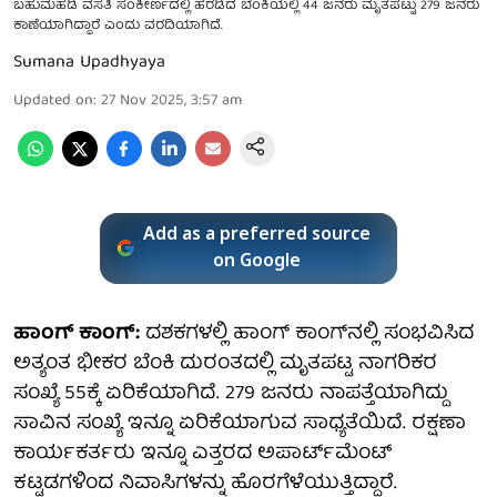
ಬಹುಮಹಡಿ ವಸತಿ ಸಂಕೀರ್ಣದಲ್ಲಿ ಹರಡಿದ ಬೆಂಕಿಯಲ್ಲಿ 44 ಜನರು ಮೃತಪಟ್ಟು 279 ಜನರು
ಕಾಣೆಯಾಗಿದ್ದಾರೆ ಎಂದು ವರದಿಯಾಗಿದೆ.
Sumana Upadhyaya
Updated on
:
27 Nov 2025, 3:57 am
Add as a preferred source
on Google
ಹಾಂಗ್ ಕಾಂಗ್:
ದಶಕಗಳಲ್ಲಿ ಹಾಂಗ್ ಕಾಂಗ್‌ನಲ್ಲಿ ಸಂಭವಿಸಿದ
ಅತ್ಯಂತ ಭೀಕರ ಬೆಂಕಿ ದುರಂತದಲ್ಲಿ ಮೃತಪಟ್ಟ ನಾಗರಿಕರ
ಸಂಖ್ಯೆ 55ಕ್ಕೆ ಏರಿಕೆಯಾಗಿದೆ. 279 ಜನರು ನಾಪತ್ತೆಯಾಗಿದ್ದು
ಸಾವಿನ ಸಂಖ್ಯೆ ಇನ್ನೂ ಏರಿಕೆಯಾಗುವ ಸಾಧ್ಯತೆಯಿದೆ. ರಕ್ಷಣಾ
ಕಾರ್ಯಕರ್ತರು ಇನ್ನೂ ಎತ್ತರದ ಅಪಾರ್ಟ್‌ಮೆಂಟ್
ಕಟ್ಟಡಗಳಿಂದ ನಿವಾಸಿಗಳನ್ನು ಹೊರಗೆಳೆಯುತ್ತಿದ್ದಾರೆ.