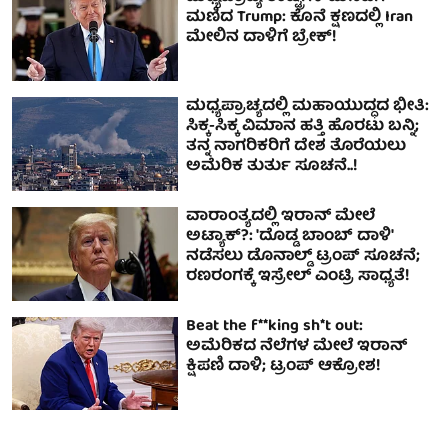
ಮಣಿದ Trump: ಕೊನೆ ಕ್ಷಣದಲ್ಲಿ Iran
ಮೇಲಿನ ದಾಳಿಗೆ ಬ್ರೇಕ್‌!
ಮಧ್ಯಪ್ರಾಚ್ಯದಲ್ಲಿ ಮಹಾಯುದ್ಧದ ಭೀತಿ:
ಸಿಕ್ಕ-ಸಿಕ್ಕ ವಿಮಾನ ಹತ್ತಿ ಹೊರಟು ಬನ್ನಿ;
ತನ್ನ ನಾಗರಿಕರಿಗೆ ದೇಶ ತೊರೆಯಲು
ಅಮೆರಿಕ ತುರ್ತು ಸೂಚನೆ..!
ವಾರಾಂತ್ಯದಲ್ಲಿ ಇರಾನ್ ಮೇಲೆ
ಅಟ್ಯಾಕ್?: 'ದೊಡ್ಡ ಬಾಂಬ್ ದಾಳಿ'
ನಡೆಸಲು ಡೊನಾಲ್ಡ್ ಟ್ರಂಪ್ ಸೂಚನೆ;
ರಣರಂಗಕ್ಕೆ ಇಸ್ರೇಲ್ ಎಂಟ್ರಿ ಸಾಧ್ಯತೆ!
Beat the f**king sh*t out:
ಅಮೆರಿಕದ ನೆಲೆಗಳ ಮೇಲೆ ಇರಾನ್
ಕ್ಷಿಪಣಿ ದಾಳಿ; ಟ್ರಂಪ್ ಆಕ್ರೋಶ!