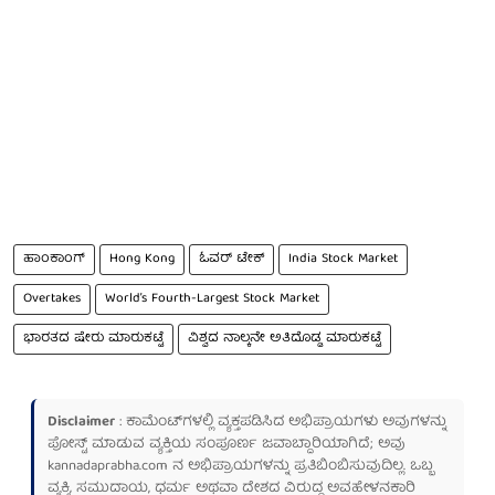
ಹಾಂಕಾಂಗ್
Hong Kong
ಓವರ್ ಟೇಕ್
India Stock Market
Overtakes
World’s Fourth-Largest Stock Market
ಭಾರತದ ಷೇರು ಮಾರುಕಟ್ಟೆ
ವಿಶ್ವದ ನಾಲ್ಕನೇ ಅತಿದೊಡ್ಡ ಮಾರುಕಟ್ಟೆ
Disclaimer
: ಕಾಮೆಂಟ್‌ಗಳಲ್ಲಿ ವ್ಯಕ್ತಪಡಿಸಿದ ಅಭಿಪ್ರಾಯಗಳು ಅವುಗಳನ್ನು
ಪೋಸ್ಟ್ ಮಾಡುವ ವ್ಯಕ್ತಿಯ ಸಂಪೂರ್ಣ ಜವಾಬ್ದಾರಿಯಾಗಿದೆ; ಅವು
kannadaprabha.com
ನ ಅಭಿಪ್ರಾಯಗಳನ್ನು ಪ್ರತಿಬಿಂಬಿಸುವುದಿಲ್ಲ. ಒಬ್ಬ
ವ್ಯಕ್ತಿ, ಸಮುದಾಯ, ಧರ್ಮ ಅಥವಾ ದೇಶದ ವಿರುದ್ಧ ಅವಹೇಳನಕಾರಿ