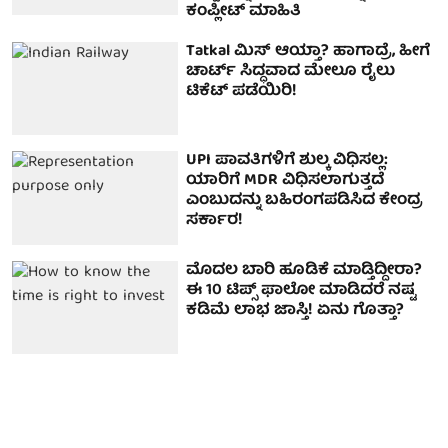
ಕಂಪ್ಲೀಟ್ ಮಾಹಿತಿ
Tatkal ಮಿಸ್ ಆಯ್ತಾ? ಹಾಗಾದ್ರೆ, ಹೀಗೆ
ಚಾರ್ಟ್ ಸಿದ್ಧವಾದ ಮೇಲೂ ರೈಲು
ಟಿಕೆಟ್ ಪಡೆಯಿರಿ!
UPI ಪಾವತಿಗಳಿಗೆ ಶುಲ್ಕ ವಿಧಿಸಲ್ಲ:
ಯಾರಿಗೆ MDR ವಿಧಿಸಲಾಗುತ್ತದೆ
ಎಂಬುದನ್ನು ಬಹಿರಂಗಪಡಿಸಿದ ಕೇಂದ್ರ
ಸರ್ಕಾರ!
ಮೊದಲ ಬಾರಿ ಹೂಡಿಕೆ ಮಾಡ್ತಿದ್ದೀರಾ?
ಈ 10 ಟಿಪ್ಸ್ ಫಾಲೋ ಮಾಡಿದರೆ ನಷ್ಟ
ಕಡಿಮೆ ಲಾಭ ಜಾಸ್ತಿ! ಏನು ಗೊತ್ತಾ?