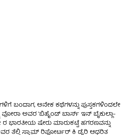
ಳಿಗೆ ಬಂದಾಗ, ಅನೇಕ ಕಥೆಗಳನ್ನು ಪುಸ್ತಕಗಳಿಂದಲೇ
ಾ ವೋರಾ ಅವರ 'ಬಿಹೈಂಡ್ ಬಾರ್ಸ್ ಇನ್ ಬೈಕುಲ್ಲಾ-
1992 ರ ಭಾರತೀಯ ಷೇರು ಮಾರುಕಟ್ಟೆ ಹಗರಣವನ್ನು
ರ ತೆಲ್ಗಿ ಸ್ಕ್ಯಾಮ್ ರಿಪೋರ್ಟರ್ ಕಿ ಡೈರಿ ಆಧರಿತ