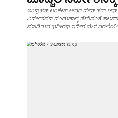
ಚೊಚ್ಚಲ ನಿರ್ದೇಶನಕ
ಇಂದ್ರಜಿತ್ ಲಂಕೇಶ್ ಅವರ ದೇವ್ ಸನ್ ಆಫ್ ಮು
ನಿರ್ದೇಶನದ ದಂಡುಪಾಳ್ಯ ಸೇರಿದಂತೆ ಹಲವಾರ
ಮಾಡಿರುವ ಭಗೀರಥ ಇದೀಗ ವೆಬ್ ಸರಣಿಯೊಂದಿಗೆ ತ