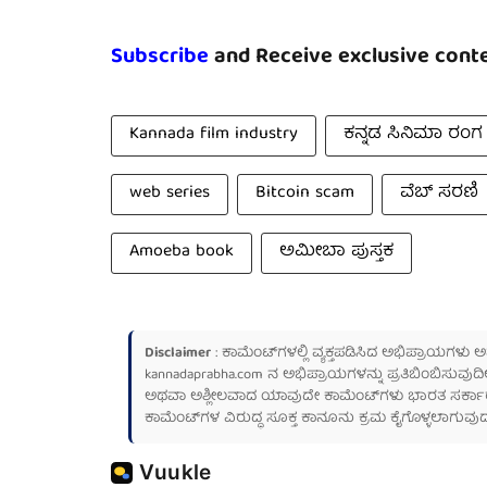
Subscribe
and Receive exclusive conte
Kannada film industry
ಕನ್ನಡ ಸಿನಿಮಾ ರಂಗ
web series
Bitcoin scam
ವೆಬ್ ಸರಣಿ
Amoeba book
ಅಮೀಬಾ ಪುಸ್ತಕ
Disclaimer
: ಕಾಮೆಂಟ್‌ಗಳಲ್ಲಿ ವ್ಯಕ್ತಪಡಿಸಿದ ಅಭಿಪ್ರಾಯಗಳು
kannadaprabha.com
ನ ಅಭಿಪ್ರಾಯಗಳನ್ನು ಪ್ರತಿಬಿಂಬಿಸುವುದಿ
ಅಥವಾ ಅಶ್ಲೀಲವಾದ ಯಾವುದೇ ಕಾಮೆಂಟ್‌ಗಳು ಭಾರತ ಸರ್ಕಾರದ ಮ
ಕಾಮೆಂಟ್‌ಗಳ ವಿರುದ್ಧ ಸೂಕ್ತ ಕಾನೂನು ಕ್ರಮ ಕೈಗೊಳ್ಳಲಾಗುವುದ