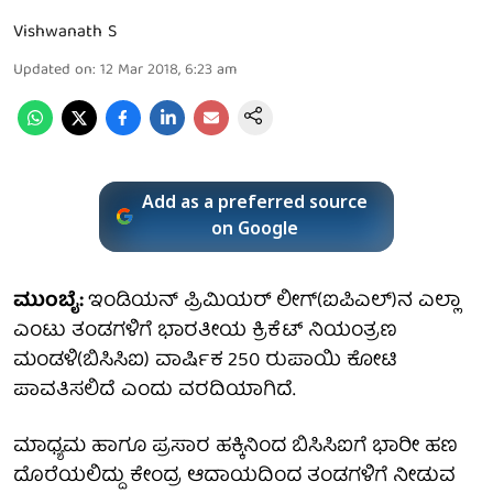
Vishwanath S
Updated on
:
12 Mar 2018, 6:23 am
Add as a preferred source
on Google
ಮುಂಬೈ:
ಇಂಡಿಯನ್ ಪ್ರಿಮಿಯರ್ ಲೀಗ್(ಐಪಿಎಲ್)ನ ಎಲ್ಲಾ
ಎಂಟು ತಂಡಗಳಿಗೆ ಭಾರತೀಯ ಕ್ರಿಕೆಟ್ ನಿಯಂತ್ರಣ
ಮಂಡಳಿ(ಬಿಸಿಸಿಐ) ವಾರ್ಷಿಕ 250 ರುಪಾಯಿ ಕೋಟಿ
ಪಾವತಿಸಲಿದೆ ಎಂದು ವರದಿಯಾಗಿದೆ.
ಮಾಧ್ಯಮ ಹಾಗೂ ಪ್ರಸಾರ ಹಕ್ಕಿನಿಂದ ಬಿಸಿಸಿಐಗೆ ಭಾರೀ ಹಣ
ದೊರೆಯಲಿದ್ದು ಕೇಂದ್ರ ಆದಾಯದಿಂದ ತಂಡಗಳಿಗೆ ನೀಡುವ