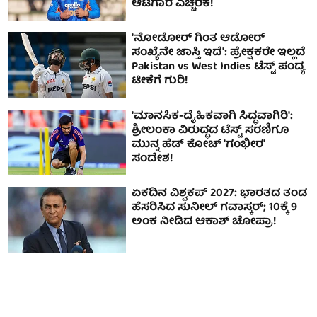
ಆಟಗಾರ ಎಚ್ಚರಿಕೆ!
'ನೋಡೋರ್ ಗಿಂತ ಆಡೋರ್
ಸಂಖ್ಯೆನೇ ಜಾಸ್ತಿ ಇದೆ': ಪ್ರೇಕ್ಷಕರೇ ಇಲ್ಲದೆ
Pakistan vs West Indies ಟೆಸ್ಟ್ ಪಂದ್ಯ
ಟೀಕೆಗೆ ಗುರಿ!
'ಮಾನಸಿಕ-ದೈಹಿಕವಾಗಿ ಸಿದ್ಧವಾಗಿರಿ':
ಶ್ರೀಲಂಕಾ ವಿರುದ್ಧದ ಟೆಸ್ಟ್ ಸರಣಿಗೂ
ಮುನ್ನ ಹೆಡ್ ಕೋಚ್ 'ಗಂಭೀರ'
ಸಂದೇಶ!
ಏಕದಿನ ವಿಶ್ವಕಪ್‌ 2027: ಭಾರತದ ತಂಡ
ಹೆಸರಿಸಿದ ಸುನೀಲ್ ಗವಾಸ್ಕರ್; 10ಕ್ಕೆ 9
ಅಂಕ ನೀಡಿದ ಆಕಾಶ್ ಚೋಪ್ರಾ!