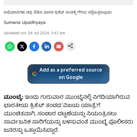
ಅಭಿಮಾನಿಗಳು ಚಿತ್ರ ಬಿಡಿಸಿ ಭಾರತ ಕ್ರಿಕೆಟ್ ತಂಡಕ್ಕೆ ಗೌರವ ಸಲ್ಲಿಸುತ್ತಿರುವುದು
Sumana Upadhyaya
Updated on
:
04 Jul 2024, 3:47 am
Add as a preferred source
on Google
ಮುಂಬೈ:
ಇಂದು ಗುರುವಾರ ಮುಂಬೈನಲ್ಲಿ ನಿಗದಿಯಾಗಿರುವ
ಭಾರತೀಯ ಕ್ರಿಕೆಟ್ ತಂಡದ 'ವಿಜಯ ಯಾತ್ರೆ'ಗೆ
ಮುಂಚಿತವಾಗಿ, ಸಂಚಾರ ದಟ್ಟಣೆಯನ್ನು ನಿಯಂತ್ರಿಸಲು
ಸಾರ್ವಜನಿಕ ಸಾರಿಗೆಯನ್ನು ಬಳಸುವಂತೆ ಮುಂಬೈ ಪೊಲೀಸರು
ಜನರನ್ನು ಒತ್ತಾಯಿಸಿದ್ದಾರೆ.