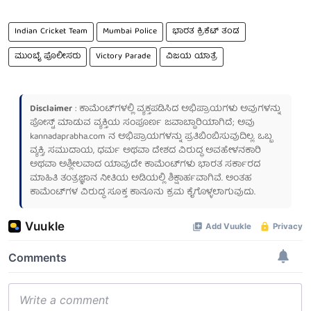
Indian Cricket Team
Mumbai Police
ಭಾರತ ಕ್ರಿಕೆಟ್ ತಂಡ
ಮುಂಬೈ ಪೊಲೀಸರು
Victory Parade
ವಿಜಯ ಯಾತ್ರೆ
Disclaimer
: ಕಾಮೆಂಟ್‌ಗಳಲ್ಲಿ ವ್ಯಕ್ತಪಡಿಸಿದ ಅಭಿಪ್ರಾಯಗಳು ಅವುಗಳನ್ನು
ಪೋಸ್ಟ್ ಮಾಡುವ ವ್ಯಕ್ತಿಯ ಸಂಪೂರ್ಣ ಜವಾಬ್ದಾರಿಯಾಗಿದೆ; ಅವು
kannadaprabha.com
ನ ಅಭಿಪ್ರಾಯಗಳನ್ನು ಪ್ರತಿಬಿಂಬಿಸುವುದಿಲ್ಲ. ಒಬ್ಬ
ವ್ಯಕ್ತಿ, ಸಮುದಾಯ, ಧರ್ಮ ಅಥವಾ ದೇಶದ ವಿರುದ್ಧ ಅವಹೇಳನಕಾರಿ
ಅಥವಾ ಅಶ್ಲೀಲವಾದ ಯಾವುದೇ ಕಾಮೆಂಟ್‌ಗಳು ಭಾರತ ಸರ್ಕಾರದ
ಮಾಹಿತಿ ತಂತ್ರಜ್ಞಾನ ನೀತಿಯ ಅಡಿಯಲ್ಲಿ ಶಿಕ್ಷಾರ್ಹವಾಗಿವೆ. ಅಂತಹ
ಕಾಮೆಂಟ್‌ಗಳ ವಿರುದ್ಧ ಸೂಕ್ತ ಕಾನೂನು ಕ್ರಮ ಕೈಗೊಳ್ಳಲಾಗುವುದು.