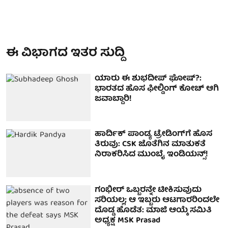
ಈ ವಿಭಾಗದ ಇತರ ಸುದ್ದಿ
ಯಾರು ಈ ಶುಭದೀಪ್ ಘೋಷ್?:
ಭಾರತದ ಹೊಸ ಫೀಲ್ಡಿಂಗ್ ಕೋಚ್ ಆಗಿ
ಜವಾಬ್ದಾರಿ!
ಹಾರ್ದಿಕ್ ಪಾಂಡ್ಯ ಟ್ರೇಡಿಂಗ್‌ಗೆ ಹೊಸ
ತಿರುವು: CSK ಜೊತೆಗಿನ ಮಾತುಕತೆ
ನಿರಾಕರಿಸಿದ ಮುಂಬೈ ಇಂಡಿಯನ್ಸ್!
ಗಂಭೀರ್ ಒಬ್ಬರನ್ನೇ ಟೀಕಿಸುವುದು
ಸರಿಯಲ್ಲ; ಆ ಇಬ್ಬರು ಆಟಗಾರರಿಂದಲೇ
ದೊಡ್ಡ ಹೊಡೆತ: ಮಾಜಿ ಆಯ್ಕೆ ಸಮಿತಿ
ಅಧ್ಯಕ್ಷ MSK Prasad