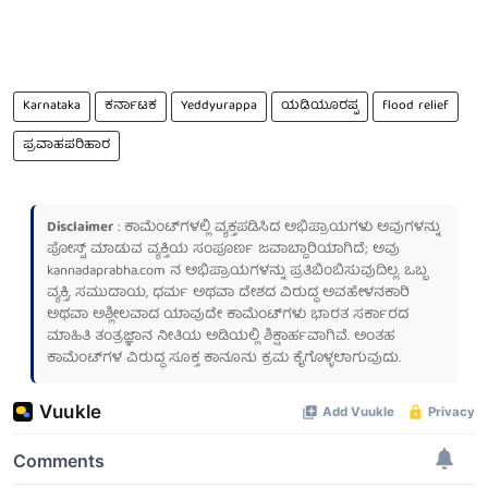
Karnataka
ಕರ್ನಾಟಕ
Yeddyurappa
ಯಡಿಯೂರಪ್ಪ
flood relief
ಪ್ರವಾಹಪರಿಹಾರ
Disclaimer
: ಕಾಮೆಂಟ್‌ಗಳಲ್ಲಿ ವ್ಯಕ್ತಪಡಿಸಿದ ಅಭಿಪ್ರಾಯಗಳು ಅವುಗಳನ್ನು
ಪೋಸ್ಟ್ ಮಾಡುವ ವ್ಯಕ್ತಿಯ ಸಂಪೂರ್ಣ ಜವಾಬ್ದಾರಿಯಾಗಿದೆ; ಅವು
kannadaprabha.com
ನ ಅಭಿಪ್ರಾಯಗಳನ್ನು ಪ್ರತಿಬಿಂಬಿಸುವುದಿಲ್ಲ. ಒಬ್ಬ
ವ್ಯಕ್ತಿ, ಸಮುದಾಯ, ಧರ್ಮ ಅಥವಾ ದೇಶದ ವಿರುದ್ಧ ಅವಹೇಳನಕಾರಿ
ಅಥವಾ ಅಶ್ಲೀಲವಾದ ಯಾವುದೇ ಕಾಮೆಂಟ್‌ಗಳು ಭಾರತ ಸರ್ಕಾರದ
ಮಾಹಿತಿ ತಂತ್ರಜ್ಞಾನ ನೀತಿಯ ಅಡಿಯಲ್ಲಿ ಶಿಕ್ಷಾರ್ಹವಾಗಿವೆ. ಅಂತಹ
ಕಾಮೆಂಟ್‌ಗಳ ವಿರುದ್ಧ ಸೂಕ್ತ ಕಾನೂನು ಕ್ರಮ ಕೈಗೊಳ್ಳಲಾಗುವುದು.