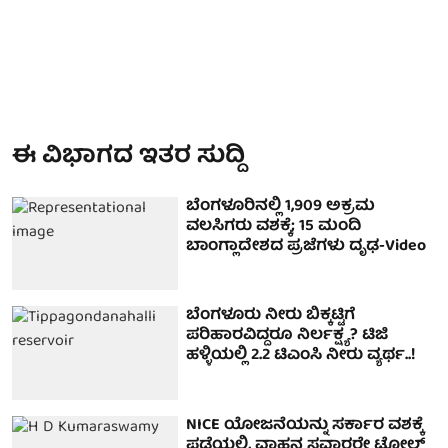
ಈ ವಿಭಾಗದ ಇತರ ಸುದ್ದಿ
ಬೆಂಗಳೂರಿನಲ್ಲಿ 1,909 ಅಕ್ರಮ
ವಲಸಿಗರು ವಶಕ್ಕೆ; 15 ಮಂದಿ
ಬಾಂಗ್ಲಾದೇಶದ ಪ್ರಜೆಗಳು ದೃಢ-Video
ಬೆಂಗಳೂರು ನೀರು ಬಿಕ್ಕಟ್ಟಿಗೆ
ಪರಿಹಾರವಿದ್ದರೂ ನಿರ್ಲಕ್ಷ್ಯ? ಟಿಜಿ
ಹಳ್ಳಿಯಲ್ಲಿ 2.2 ಟಿಎಂಸಿ ನೀರು ವ್ಯರ್ಥ..!
NICE ಯೋಜನೆಯನ್ನು ಸರ್ಕಾರ ವಶಕ್ಕೆ
ಪಡೆಯಲಿ, ವಾಹನ ಸವಾರರೇ ಟೋಲ್