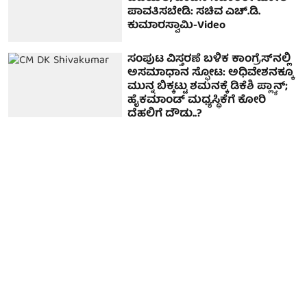
ಪಾವತಿಸಬೇಡಿ: ಸಚಿವ ಎಚ್.ಡಿ.
ಕುಮಾರಸ್ವಾಮಿ-Video
ಸಂಪುಟ ವಿಸ್ತರಣೆ ಬಳಿಕ ಕಾಂಗ್ರೆಸ್‌ನಲ್ಲಿ
ಅಸಮಾಧಾನ ಸ್ಫೋಟ: ಅಧಿವೇಶನಕ್ಕೂ
ಮುನ್ನ ಬಿಕ್ಕಟ್ಟು ಶಮನಕ್ಕೆ ಡಿಕೆಶಿ ಪ್ಲ್ಯಾನ್‌;
ಹೈಕಮಾಂಡ್‌ ಮಧ್ಯಸ್ಥಿಕೆಗೆ ಕೋರಿ
ದೆಹಲಿಗೆ ದೌಡು..?