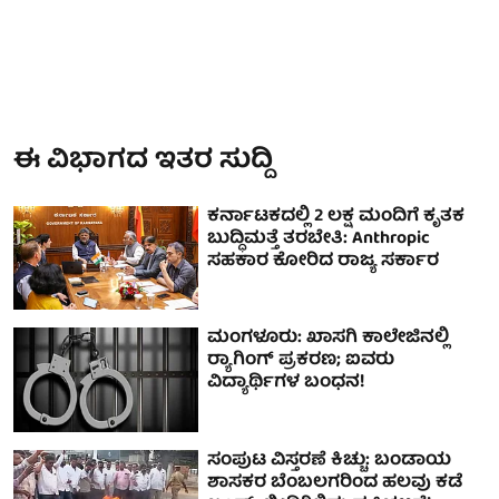
ಈ ವಿಭಾಗದ ಇತರ ಸುದ್ದಿ
ಕರ್ನಾಟಕದಲ್ಲಿ 2 ಲಕ್ಷ ಮಂದಿಗೆ ಕೃತಕ
ಬುದ್ಧಿಮತ್ತೆ ತರಬೇತಿ: Anthropic
ಸಹಕಾರ ಕೋರಿದ ರಾಜ್ಯ ಸರ್ಕಾರ
ಮಂಗಳೂರು: ಖಾಸಗಿ ಕಾಲೇಜಿನಲ್ಲಿ
ರ‍್ಯಾಗಿಂಗ್ ಪ್ರಕರಣ; ಐವರು
ವಿದ್ಯಾರ್ಥಿಗಳ ಬಂಧನ!
ಸಂಪುಟ ವಿಸ್ತರಣೆ ಕಿಚ್ಚು: ಬಂಡಾಯ
ಶಾಸಕರ ಬೆಂಬಲಗರಿಂದ ಹಲವು ಕಡೆ