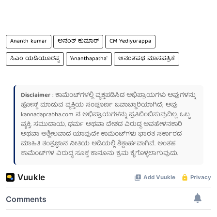
Ananth kumar
ಅನಂತ್ ಕುಮಾರ್
CM Yediyurappa
ಸಿಎಂ ಯಡಿಯೂರಪ್ಪ
'Ananthapatha'
ಅನಂತಪಥ ಮಾಸಪತ್ರಿಕೆ
Disclaimer
: ಕಾಮೆಂಟ್‌ಗಳಲ್ಲಿ ವ್ಯಕ್ತಪಡಿಸಿದ ಅಭಿಪ್ರಾಯಗಳು ಅವುಗಳನ್ನು
ಪೋಸ್ಟ್ ಮಾಡುವ ವ್ಯಕ್ತಿಯ ಸಂಪೂರ್ಣ ಜವಾಬ್ದಾರಿಯಾಗಿದೆ; ಅವು
kannadaprabha.com
ನ ಅಭಿಪ್ರಾಯಗಳನ್ನು ಪ್ರತಿಬಿಂಬಿಸುವುದಿಲ್ಲ. ಒಬ್ಬ
ವ್ಯಕ್ತಿ, ಸಮುದಾಯ, ಧರ್ಮ ಅಥವಾ ದೇಶದ ವಿರುದ್ಧ ಅವಹೇಳನಕಾರಿ
ಅಥವಾ ಅಶ್ಲೀಲವಾದ ಯಾವುದೇ ಕಾಮೆಂಟ್‌ಗಳು ಭಾರತ ಸರ್ಕಾರದ
ಮಾಹಿತಿ ತಂತ್ರಜ್ಞಾನ ನೀತಿಯ ಅಡಿಯಲ್ಲಿ ಶಿಕ್ಷಾರ್ಹವಾಗಿವೆ. ಅಂತಹ
ಕಾಮೆಂಟ್‌ಗಳ ವಿರುದ್ಧ ಸೂಕ್ತ ಕಾನೂನು ಕ್ರಮ ಕೈಗೊಳ್ಳಲಾಗುವುದು.