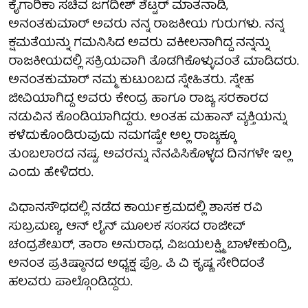
ಕೈಗಾರಿಕಾ ಸಚಿವ ಜಗದೀಶ್ ಶೆಟ್ಟರ್ ಮಾತನಾಡಿ,
ಅನಂತಕುಮಾರ್ ಅವರು ನನ್ನ ರಾಜಕೀಯ ಗುರುಗಳು. ನನ್ನ
ಕ್ಷಮತೆಯನ್ನು ಗಮನಿಸಿದ ಅವರು ವಕೀಲನಾಗಿದ್ದ ನನ್ನನ್ನು
ರಾಜಕೀಯದಲ್ಲಿ ಸಕ್ರಿಯವಾಗಿ ತೊಡಗಿಕೊಳ್ಳುವಂತೆ ಮಾಡಿದರು.
ಅನಂತಕುಮಾರ್ ನಮ್ಮ ಕುಟುಂಬದ ಸ್ನೇಹಿತರು. ಸ್ನೇಹ
ಜೀವಿಯಾಗಿದ್ದ ಅವರು ಕೇಂದ್ರ ಹಾಗೂ ರಾಜ್ಯ ಸರಕಾರದ
ನಡುವಿನ ಕೊಂಡಿಯಾಗಿದ್ದರು. ಅಂತಹ ಮಹಾನ್ ವ್ಯಕ್ತಿಯನ್ನು
ಕಳೆದುಕೊಂಡಿರುವುದು ನಮಗಷ್ಟೇ ಅಲ್ಲ ರಾಜ್ಯಕ್ಕೂ
ತುಂಬಲಾರದ ನಷ್ಟ. ಅವರನ್ನು ನೆನಪಿಸಿಕೊಳ್ಳದ ದಿನಗಳೇ ಇಲ್ಲ
ಎಂದು ಹೇಳಿದರು.
ವಿಧಾನಸೌಧದಲ್ಲಿ ನಡೆದ ಕಾರ್ಯಕ್ರಮದಲ್ಲಿ ಶಾಸಕ ರವಿ
ಸುಬ್ರಮಣ್ಯ, ಆನ್ ಲೈನ್ ಮೂಲಕ ಸಂಸದ ರಾಜೀವ್
ಚಂದ್ರಶೇಖರ್, ತಾರಾ ಅನುರಾಧ, ವಿಜಯಲಕ್ಷ್ಮಿ ಬಾಳೇಕುಂದ್ರಿ,
ಅನಂತ ಪ್ರತಿಷ್ಠಾನದ ಅಧ್ಯಕ್ಷ ಪ್ರೊ. ಪಿ ವಿ ಕೃಷ್ಣ ಸೇರಿದಂತೆ
ಹಲವರು ಪಾಲ್ಗೊಂಡಿದ್ದರು.