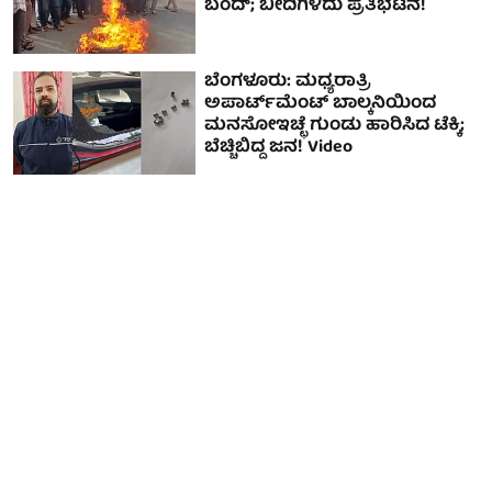
ಬಂದ್; ಬೀದಿಗಿಳಿದು ಪ್ರತಿಭಟನೆ!
ಬೆಂಗಳೂರು: ಮಧ್ಯರಾತ್ರಿ
ಅಪಾರ್ಟ್‌ಮೆಂಟ್‌ ಬಾಲ್ಕನಿಯಿಂದ
ಮನಸೋಇಚ್ಛೆ ಗುಂಡು ಹಾರಿಸಿದ ಟೆಕ್ಕಿ;
ಬೆಚ್ಚಿಬಿದ್ದ ಜನ! Video