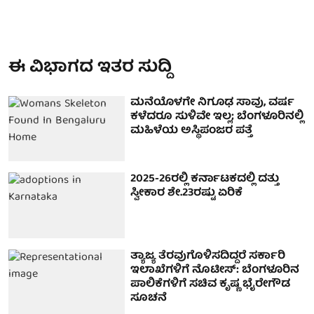
ಈ ವಿಭಾಗದ ಇತರ ಸುದ್ದಿ
ಮನೆಯೊಳಗೇ ನಿಗೂಢ ಸಾವು, ವರ್ಷ
ಕಳೆದರೂ ಸುಳಿವೇ ಇಲ್ಲ; ಬೆಂಗಳೂರಿನಲ್ಲಿ
ಮಹಿಳೆಯ ಅಸ್ಥಿಪಂಜರ ಪತ್ತೆ
2025-26ರಲ್ಲಿ ಕರ್ನಾಟಕದಲ್ಲಿ ದತ್ತು
ಸ್ವೀಕಾರ ಶೇ.23ರಷ್ಟು ಏರಿಕೆ
ತ್ಯಾಜ್ಯ ತೆರವುಗೊಳಿಸದಿದ್ದರೆ ಸರ್ಕಾರಿ
ಇಲಾಖೆಗಳಿಗೆ ನೊಟೀಸ್: ಬೆಂಗಳೂರಿನ
ಪಾಲಿಕೆಗಳಿಗೆ ಸಚಿವ ಕೃಷ್ಣ ಭೈರೇಗೌಡ
ಸೂಚನೆ