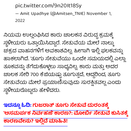
pic.twitter.com/9n20It18Sy
— Amit Upadhye (@Amitsen_TNIE)
November 1,
2022
ನಿಯಮ ಉಲ್ಲಂಘಿಸಿದ ಕಾರು ಚಾಲಕನ ವಿರುದ್ಧ ಕ್ರಮಕ್ಕೆ
ಸ್ಥಳೀಯರು ಒತ್ತಾಯಿಸಿದ್ದಾರೆ. ಸೇತುವೆಯ ಮೇಲೆ ನಾಲ್ಕು
ಚಕ್ರದ ವಾಹನಗಳಿಗೆ ಅವಕಾಶವಿಲ್ಲ. ಹೀಗಾಗಿ ಇಲ್ಲಿ ಫಲಕವನ್ನು
ಹಾಕಲಾಗಿದೆ. 'ತೂಗು ಸೇತುವೆಯು ಒಂದೇ ಸಮಯದಲ್ಲಿ ಎಲ್ಲಾ
ತೂಕವನ್ನು ತೆಗೆದುಕೊಳ್ಳಲು ಸಾಧ್ಯವಿಲ್ಲ. ಕಾರು ಮತ್ತು ಅದರ
ಚಾಲಕ ಸೇರಿ 700 ಕೆಜಿಯಷ್ಟು ತೂಗುತ್ತದೆ, ಆದ್ದರಿಂದ, ತೂಗು
ಸೇತುವೆಯ ಮೇಲೆ ಪ್ರಯಾಣಿಸುವುದು ಸುರಕ್ಷಿತವಲ್ಲ ಎಂದು
ಸ್ಥಳೀಯರೊಬ್ಬರು ಹೇಳಿದರು.
ಇದನ್ನೂ ಓದಿ:
ಗುಜರಾತ್ ತೂಗು ಸೇತುವೆ ದುರಂತಕ್ಕೆ
'ಅಸಮರ್ಪಕ ನಿರ್ವಹಣೆ' ಕಾರಣ?: ಮೋರ್ಬಿ ಸೇತುವೆ ಕುಸಿತಕ್ಕೆ
ಕಾರಣವೇನು? ಇಲ್ಲಿದೆ ಮಾಹಿತಿ!