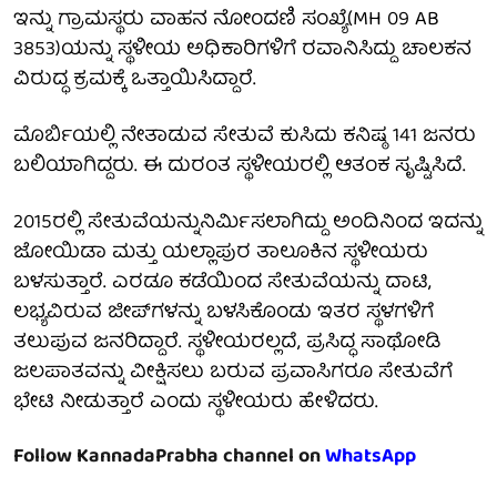
ಇನ್ನು ಗ್ರಾಮಸ್ಥರು ವಾಹನ ನೋಂದಣಿ ಸಂಖ್ಯೆ(MH 09 AB
3853)ಯನ್ನು ಸ್ಥಳೀಯ ಅಧಿಕಾರಿಗಳಿಗೆ ರವಾನಿಸಿದ್ದು ಚಾಲಕನ
ವಿರುದ್ಧ ಕ್ರಮಕ್ಕೆ ಒತ್ತಾಯಿಸಿದ್ದಾರೆ.
ಮೊರ್ಬಿಯಲ್ಲಿ ನೇತಾಡುವ ಸೇತುವೆ ಕುಸಿದು ಕನಿಷ್ಠ 141 ಜನರು
ಬಲಿಯಾಗಿದ್ದರು. ಈ ದುರಂತ ಸ್ಥಳೀಯರಲ್ಲಿ ಆತಂಕ ಸೃಷ್ಟಿಸಿದೆ.
2015ರಲ್ಲಿ ಸೇತುವೆಯನ್ನುನಿರ್ಮಿಸಲಾಗಿದ್ದು ಅಂದಿನಿಂದ ಇದನ್ನು
ಜೋಯಿಡಾ ಮತ್ತು ಯಲ್ಲಾಪುರ ತಾಲೂಕಿನ ಸ್ಥಳೀಯರು
ಬಳಸುತ್ತಾರೆ. ಎರಡೂ ಕಡೆಯಿಂದ ಸೇತುವೆಯನ್ನು ದಾಟಿ,
ಲಭ್ಯವಿರುವ ಜೀಪ್‌ಗಳನ್ನು ಬಳಸಿಕೊಂಡು ಇತರ ಸ್ಥಳಗಳಿಗೆ
ತಲುಪುವ ಜನರಿದ್ದಾರೆ. ಸ್ಥಳೀಯರಲ್ಲದೆ, ಪ್ರಸಿದ್ಧ ಸಾಥೋಡಿ
ಜಲಪಾತವನ್ನು ವೀಕ್ಷಿಸಲು ಬರುವ ಪ್ರವಾಸಿಗರೂ ಸೇತುವೆಗೆ
ಭೇಟಿ ನೀಡುತ್ತಾರೆ ಎಂದು ಸ್ಥಳೀಯರು ಹೇಳಿದರು.
Follow KannadaPrabha channel on
WhatsApp