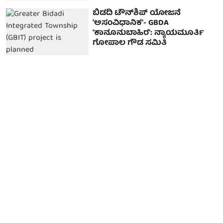
ಬಿಡದಿ ಟೌನ್‌ಶಿಪ್ ಯೋಜನೆ
'ಅಸಂವಿಧಾನಿಕ'- GBDA
'ಕಾನೂನುಬಾಹಿರ': ನ್ಯಾಯಮೂರ್ತಿ
ಗೋಪಾಲ ಗೌಡ ಸಮಿತಿ