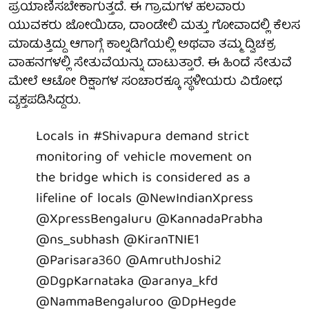
ಪ್ರಯಾಣಿಸಬೇಕಾಗುತ್ತದೆ. ಈ ಗ್ರಾಮಗಳ ಹಲವಾರು
ಯುವಕರು ಜೋಯಿಡಾ, ದಾಂಡೇಲಿ ಮತ್ತು ಗೋವಾದಲ್ಲಿ ಕೆಲಸ
ಮಾಡುತ್ತಿದ್ದು ಆಗಾಗ್ಗೆ ಕಾಲ್ನಡಿಗೆಯಲ್ಲಿ ಅಥವಾ ತಮ್ಮ ದ್ವಿಚಕ್ರ
ವಾಹನಗಳಲ್ಲಿ ಸೇತುವೆಯನ್ನು ದಾಟುತ್ತಾರೆ. ಈ ಹಿಂದೆ ಸೇತುವೆ
ಮೇಲೆ ಆಟೋ ರಿಕ್ಷಾಗಳ ಸಂಚಾರಕ್ಕೂ ಸ್ಥಳೀಯರು ವಿರೋಧ
ವ್ಯಕ್ತಪಡಿಸಿದ್ದರು.
Locals in
#Shivapura
demand strict
monitoring of vehicle movement on
the bridge which is considered as a
lifeline of locals
@NewIndianXpress
@XpressBengaluru
@KannadaPrabha
@ns_subhash
@KiranTNIE1
@Parisara360
@AmruthJoshi2
@DgpKarnataka
@aranya_kfd
@NammaBengaluroo
@DpHegde