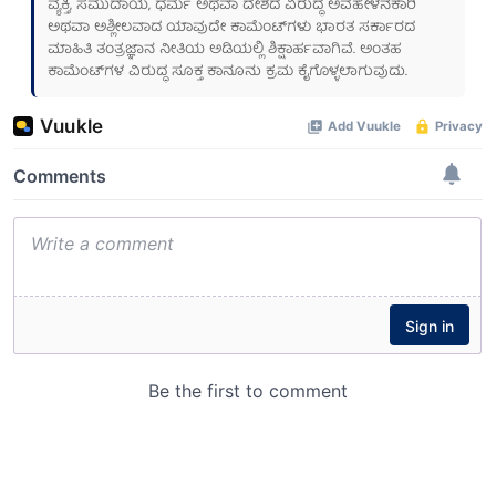
ವ್ಯಕ್ತಿ, ಸಮುದಾಯ, ಧರ್ಮ ಅಥವಾ ದೇಶದ ವಿರುದ್ಧ ಅವಹೇಳನಕಾರಿ
ಅಥವಾ ಅಶ್ಲೀಲವಾದ ಯಾವುದೇ ಕಾಮೆಂಟ್‌ಗಳು ಭಾರತ ಸರ್ಕಾರದ
ಮಾಹಿತಿ ತಂತ್ರಜ್ಞಾನ ನೀತಿಯ ಅಡಿಯಲ್ಲಿ ಶಿಕ್ಷಾರ್ಹವಾಗಿವೆ. ಅಂತಹ
ಕಾಮೆಂಟ್‌ಗಳ ವಿರುದ್ಧ ಸೂಕ್ತ ಕಾನೂನು ಕ್ರಮ ಕೈಗೊಳ್ಳಲಾಗುವುದು.