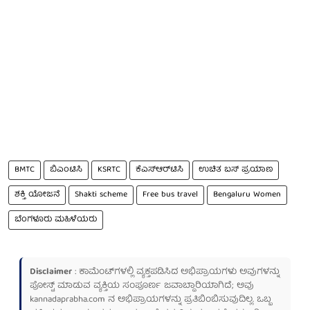
BMTC
ಬಿಎಂಟಿಸಿ
KSRTC
ಕೆಎಸ್ಆರ್‌ಟಿಸಿ
ಉಚಿತ ಬಸ್ ಪ್ರಯಾಣ
ಶಕ್ತಿ ಯೋಜನೆ
Shakti scheme
Free bus travel
Bengaluru Women
ಬೆಂಗಳೂರು ಮಹಿಳೆಯರು
Disclaimer
: ಕಾಮೆಂಟ್‌ಗಳಲ್ಲಿ ವ್ಯಕ್ತಪಡಿಸಿದ ಅಭಿಪ್ರಾಯಗಳು ಅವುಗಳನ್ನು
ಪೋಸ್ಟ್ ಮಾಡುವ ವ್ಯಕ್ತಿಯ ಸಂಪೂರ್ಣ ಜವಾಬ್ದಾರಿಯಾಗಿದೆ; ಅವು
kannadaprabha.com
ನ ಅಭಿಪ್ರಾಯಗಳನ್ನು ಪ್ರತಿಬಿಂಬಿಸುವುದಿಲ್ಲ. ಒಬ್ಬ