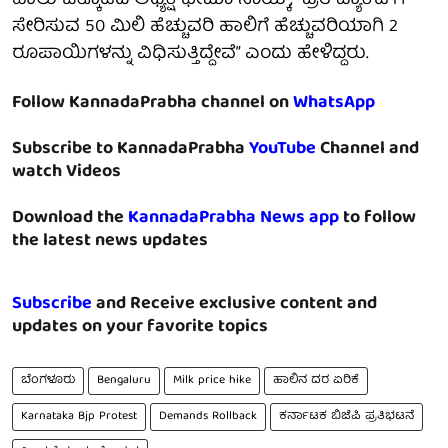
ಹಾಲು ಒಕ್ಕೂಟದ ಅಧ್ಯಕ್ಷ ಭೀಮಾ ನಾಯ್ಕ್, “ಪ್ರತಿ ಪ್ಯಾಕೆಟ್‌ಗೆ
ಸೇರಿಸುವ 50 ಮಿಲಿ ಹೆಚ್ಚುವರಿ ಹಾಲಿಗೆ ಹೆಚ್ಚುವರಿಯಾಗಿ 2
ರೂಪಾಯಿಗಳನ್ನು ವಿಧಿಸುತ್ತಿದ್ದೇವೆ” ಎಂದು ಹೇಳಿದ್ದರು.
Follow KannadaPrabha channel on
WhatsApp
Subscribe to KannadaPrabha
YouTube
Channel and
watch Videos
Download the
KannadaPrabha News app
to follow
the latest news updates
Subscribe
and Receive exclusive content and
updates on your favorite topics
ಬೆಂಗಳೂರು
Bengaluru
Milk price hike
ಹಾಲಿನ ದರ ಏರಿಕೆ
Karnataka Bjp Protest
Demands Rollback
ಕರ್ನಾಟಕ ಬಿಜೆಪಿ ಪ್ರತಿಭಟನೆ