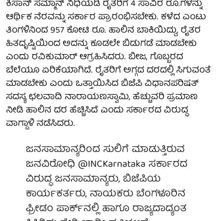
ಕಿಸಾನ್ ಸಮ್ಮಾನ್ ನಿಧಿಯಡಿ ರೈತರಿಗೆ 4 ಸಾವಿರ ರೂ.ಗಳನ್ನು
ಆರ್ಥಿಕ ನೆರವನ್ನು ಸರ್ಕಾರ ಪ್ರಾರಂಭಿಸಬೇಕು. ಕಳೆದ ಎಂಟು
ತಿಂಗಳಿನಿಂದ 957 ಕೋಟಿ ರೂ. ಹಾಲಿನ ಬಾಕಿಯಿದ್ದು, ರೈತರ
ಹಿತದೃಷ್ಟಿಯಿಂದ ಅದನ್ನು ಕೂಡಲೇ ಬಿಡುಗಡೆ ಮಾಡಬೇಕು
ಎಂದು ರವಿಕುಮಾರ್ ಆಗ್ರಹಿಸಿದರು. ಬೀಜ, ಗೊಬ್ಬರದ
ಬೆಲೆಯೂ ಏರಿಕೆಯಾಗಿದೆ. ರೈತರಿಗೆ ಅಗ್ಗದ ದರದಲ್ಲಿ ಸಿಗುವಂತೆ
ಮಾಡಬೇಕು ಎಂದು ಒತ್ತಾಯಿಸಿದ ಬಿಜೆಪಿ ವಿಧಾನಪರಿಷತ್
ಸದಸ್ಯ ಛಲವಾದಿ ನಾರಾಯಣಸ್ವಾಮಿ, ಹೆಚ್ಚುವರಿ ಪ್ರಮಾಣ
ನೀಡಿ ಹಾಲಿನ ದರ ಹೆಚ್ಚಿಸಿದೆ ಎಂದು ಸರ್ಕಾರದ ವಿರುದ್ಧ
ವಾಗ್ದಾಳಿ ನಡೆಸಿದರು.
ಜನಸಾಮಾನ್ಯರಿಂದ ಸುಲಿಗೆ ಮಾಡುತ್ತಿರುವ
ಜನವಿರೋಧಿ
@INCKarnataka
ಸರ್ಕಾರದ
ವಿರುದ್ಧ ಜನಸಾಮಾನ್ಯರು, ಬಿಜೆಪಿಯ
ಕಾರ್ಯಕರ್ತರು, ನಾಯಕರು ಬೆಂಗಳೂರಿನ
ಫ್ರೀಡಂ ಪಾರ್ಕ್‌ನಲ್ಲಿ ಹಾಗೂ ರಾಜ್ಯದಾದ್ಯಂತ