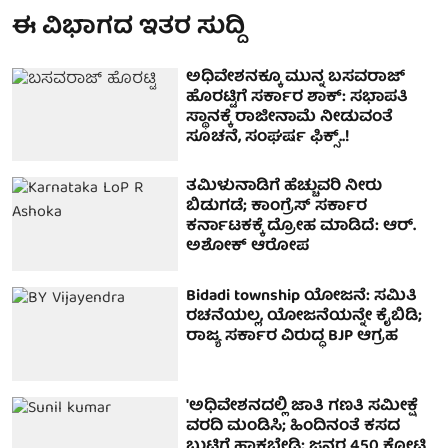
ಈ ವಿಭಾಗದ ಇತರ ಸುದ್ದಿ
ಅಧಿವೇಶನಕ್ಕೂ ಮುನ್ನ ಬಸವರಾಜ್
ಹೊರಟ್ಟಿಗೆ ಸರ್ಕಾರ ಶಾಕ್: ಸಭಾಪತಿ
ಸ್ಥಾನಕ್ಕೆ ರಾಜೀನಾಮೆ ನೀಡುವಂತೆ
ಸೂಚನೆ, ಸಂಘರ್ಷ ಫಿಕ್ಸ್..!
ತಮಿಳುನಾಡಿಗೆ ಹೆಚ್ಚುವರಿ ನೀರು
ಬಿಡುಗಡೆ; ಕಾಂಗ್ರೆಸ್ ಸರ್ಕಾರ
ಕರ್ನಾಟಕಕ್ಕೆ ದ್ರೋಹ ಮಾಡಿದೆ: ಆರ್.
ಅಶೋಕ್ ಆರೋಪ
Bidadi township ಯೋಜನೆ: ಸಮಿತಿ
ರಚನೆಯಲ್ಲ, ಯೋಜನೆಯನ್ನೇ ಕೈಬಿಡಿ;
ರಾಜ್ಯ ಸರ್ಕಾರ ವಿರುದ್ಧ BJP ಆಗ್ರಹ
'ಅಧಿವೇಶನದಲ್ಲಿ ಜಾತಿ ಗಣತಿ ಸಮೀಕ್ಷೆ
ವರದಿ ಮಂಡಿಸಿ; ಹಿಂದಿನಂತೆ ಕಸದ
ಬುಟ್ಟಿಗೆ ಹಾಕಬೇಡಿ; ಜನರ 450 ಕೋಟಿ