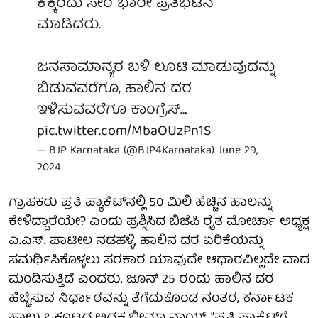
ಕಿಕ್ಕಿರಿದು ಸೇರಿ ಭಾರೀ ಪ್ರತಿಭಟನೆ
ಮಾಡಿದರು.
ಜನಸಾಮಾನ್ಯರ ಬಳಿ ಲೂಟಿ ಮಾಡುವುದನ್ನು
ಬಿಡುವವರೆಗೂ, ಹಾಲಿನ ದರ
ಇಳಿಸುವವರೆಗೂ ಕಾಂಗ್ರೆಸ್…
pic.twitter.com/MbaOUzPn1S
— BJP Karnataka (@BJP4Karnataka)
June 29,
2024
ಗ್ರಾಹಕರು ಪ್ರತಿ ಪ್ಯಾಕೆಟ್‌ನಲ್ಲಿ 50 ಮಿಲಿ ಹೆಚ್ಚಿನ ಹಾಲನ್ನು
ಕೇಳಿದ್ದಾರೆಯೇ? ಎಂದು ಪ್ರಶ್ನಿಸಿದ ಬಿಜೆಪಿ ರೈತ ಮೋರ್ಚಾ ಅಧ್ಯಕ್ಷ
ಎ.ಎಸ್. ಪಾಟೀಲ ನಡಹಳ್ಳಿ, ಹಾಲಿನ ದರ ಏರಿಕೆಯನ್ನು
ಸಮರ್ಥಿಸಿಕೊಳ್ಳಲು ಸರಕಾರ ಯಾವುದೇ ಆಧಾರವಿಲ್ಲದೇ ವಾದ
ಮಂಡಿಸುತ್ತಿದೆ ಎಂದರು. ಜೂನ್ 25 ರಂದು ಹಾಲಿನ ದರ
ಹೆಚ್ಚಿಸುವ ನಿರ್ಧಾರವನ್ನು ತೆಗೆದುಕೊಂಡ ನಂತರ, ಕರ್ನಾಟಕ