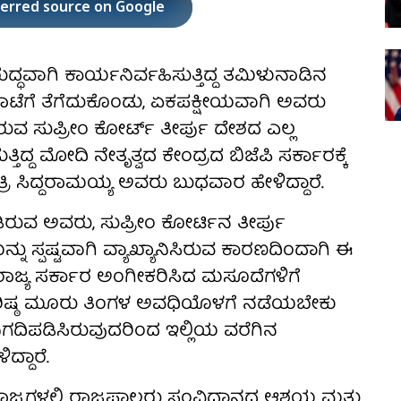
ferred source on Google
ಧವಾಗಿ ಕಾರ್ಯನಿರ್ವಹಿಸುತ್ತಿದ್ದ ತಮಿಳುನಾಡಿನ
ಾಟೆಗೆ ತೆಗೆದುಕೊಂಡು, ಏಕಪಕ್ಷೀಯವಾಗಿ ಅವರು
ರುವ ಸುಪ್ರೀಂ ಕೋರ್ಟ್ ತೀರ್ಪು ದೇಶದ ಎಲ್ಲ
ಿದ್ದ ಮೋದಿ ನೇತೃತ್ವದ ಕೇಂದ್ರದ ಬಿಜೆಪಿ ಸರ್ಕಾರಕ್ಕೆ
ಿ ಸಿದ್ದರಾಮಯ್ಯ ಅವರು ಬುಧವಾರ ಹೇಳಿದ್ದಾರೆ.
ರುವ ಅವರು, ಸುಪ್ರೀಂ ಕೋರ್ಟಿನ ತೀರ್ಪು
್ನು ಸ್ಪಷ್ಟವಾಗಿ ವ್ಯಾಖ್ಯಾನಿಸಿರುವ ಕಾರಣದಿಂದಾಗಿ ಈ
ರಾಜ್ಯ ಸರ್ಕಾರ ಅಂಗೀಕರಿಸಿದ ಮಸೂದೆಗಳಿಗೆ
ೆ ಗರಿಷ್ಠ ಮೂರು ತಿಂಗಳ ಅವಧಿಯೊಳಗೆ ನಡೆಯಬೇಕು
ಿಗದಿಪಡಿಸಿರುವುದರಿಂದ ಇಲ್ಲಿಯ ವರೆಗಿನ
್ದಾರೆ.
ರಾಜ್ಯಗಳಲ್ಲಿ ರಾಜ್ಯಪಾಲರು ಸಂವಿಧಾನದ ಆಶಯ ಮತ್ತು