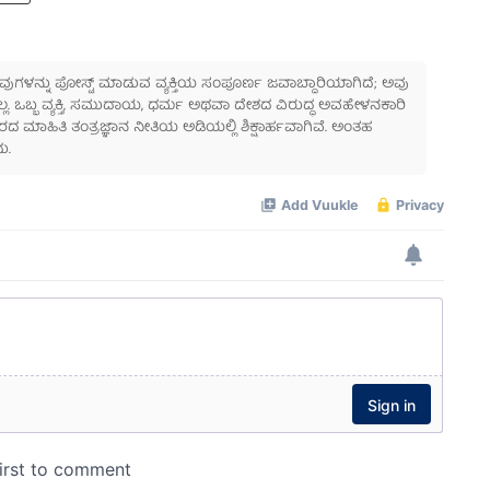
 ಅವುಗಳನ್ನು ಪೋಸ್ಟ್ ಮಾಡುವ ವ್ಯಕ್ತಿಯ ಸಂಪೂರ್ಣ ಜವಾಬ್ದಾರಿಯಾಗಿದೆ; ಅವು
ಲ್ಲ. ಒಬ್ಬ ವ್ಯಕ್ತಿ, ಸಮುದಾಯ, ಧರ್ಮ ಅಥವಾ ದೇಶದ ವಿರುದ್ಧ ಅವಹೇಳನಕಾರಿ
ಾಹಿತಿ ತಂತ್ರಜ್ಞಾನ ನೀತಿಯ ಅಡಿಯಲ್ಲಿ ಶಿಕ್ಷಾರ್ಹವಾಗಿವೆ. ಅಂತಹ
ು.