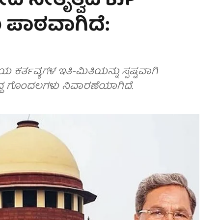
ಿ ನೇತೃತ್ವದ BJP
ೆಯ ಪಾಠವಾಗಿದೆ:
ಯ ಕರ್ತವ್ಯಗಳ ಇತಿ-ಮಿತಿಯನ್ನು ಸ್ಪಷ್ಟವಾಗಿ
 ಇದ್ದ ಗೊಂದಲಗಳು ನಿವಾರಣೆಯಾಗಿದೆ.