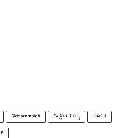
Siddaramaiah
ಸಿದ್ದರಾಮಯ್ಯ
ಮೋದಿ
ಪು