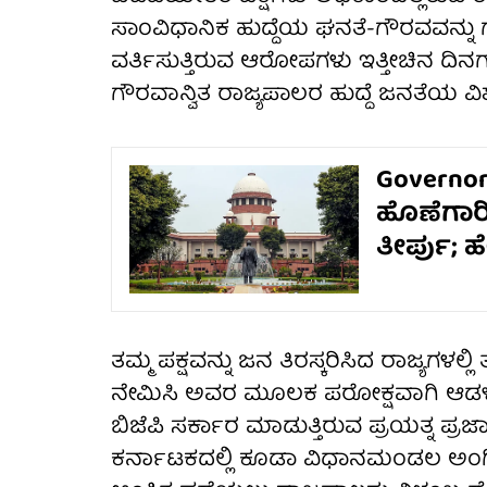
ಸಾಂವಿಧಾನಿಕ ಹುದ್ದೆಯ ಘನತೆ-ಗೌರವವನ್ನು ಗ
ವರ್ತಿಸುತ್ತಿರುವ ಆರೋಪಗಳು ಇತ್ತೀಚಿನ ದಿನಗಳಲ
ಗೌರವಾನ್ವಿತ ರಾಜ್ಯಪಾಲರ ಹುದ್ದೆ ಜನತೆಯ ವಿಶ್
Governor
ಹೊಣೆಗಾರಿ
ತೀರ್ಪು; ಹೇ
ತಮ್ಮ ಪಕ್ಷವನ್ನು ಜನ ತಿರಸ್ಕರಿಸಿದ ರಾಜ್ಯಗಳಲ
ನೇಮಿಸಿ ಅವರ ಮೂಲಕ ಪರೋಕ್ಷವಾಗಿ ಆಡಳಿತವ
ಬಿಜೆಪಿ ಸರ್ಕಾರ ಮಾಡುತ್ತಿರುವ ಪ್ರಯತ್ನ ಪ್ರಜಾಪ
ಕರ್ನಾಟಕದಲ್ಲಿ ಕೂಡಾ ವಿಧಾನಮಂಡಲ ಅಂಗೀಕರ