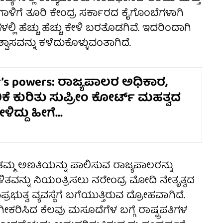
ಾಳಿಗೆ ತೂರಿ ಕೇಂದ್ರ ಸರ್ಕಾರದ ಕೈಗೊಂಬೆಗಳಾಗಿ
್ಲಿ ಹೆಚ್ಚು ಹೆಚ್ಚು ಕೇಳಿ ಬರತೊಡಗಿವೆ. ಇದರಿಂದಾಗಿ
ವಾಸವನ್ನು ಕಳೆದುಕೊಳ್ಳುವಂತಾಗಿದೆ.
’s powers: ರಾಜ್ಯಪಾಲರ ಅಧಿಕಾರ,
ಕೆ ಕುರಿತು ಸುಪ್ರೀಂ ಕೋರ್ಟ್ ಮಹತ್ವದ
ಳಿದ್ದು ಹೀಗೆ...
್ಲಿ ತಮ್ಮ ಅಣತಿಯನ್ನು ಪಾಲಿಸುವ ರಾಜ್ಯಪಾಲರನ್ನು
ನ್ನು ನಿಯಂತ್ರಿಸಲು ನರೇಂದ್ರ ಮೋದಿ ನೇತೃತ್ವದ
್ರಭುತ್ವ ವ್ಯವಸ್ಥೆಗೆ ಬಗೆಯುತ್ತಿರುವ ದ್ರೋಹವಾಗಿದೆ.
ಿಸಿದ ಕೆಲವು ಮಸೂದೆಗೆಳ ಬಗ್ಗೆ ರಾಷ್ಟ್ರಪತಿಗಳ