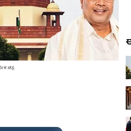
ಈ
ಿಕ ಚಿತ್ರ