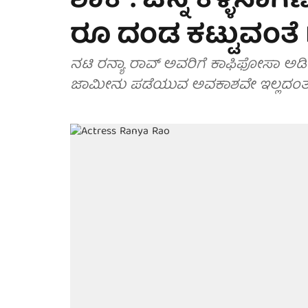
ಶಾಕ್: ಚಿನ್ನ ಕಳ್ಳಸಾಗಣ
ರೂ ದಂಡ ಕಟ್ಟುವಂತೆ
ನಟಿ ರನ್ಯಾ ರಾವ್ ಅವರಿಗೆ ಕಾಫಿಫೋಸಾ ಅಡಿಯಲ್
ಜಾಮೀನು ಪಡೆಯುವ ಅವಕಾಶವೇ ಇಲ್ಲದಂತಾ