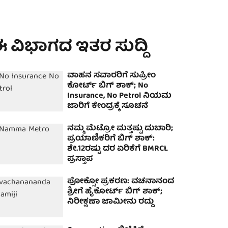
 ವಿಭಾಗದ ಇತರ ಸುದ್ದಿ
ವಾಹನ ಸವಾರರಿಗೆ ಸುಪ್ರೀಂ
ಕೋರ್ಟ್ ಬಿಗ್ ಶಾಕ್; No
Insurance, No Petrol ನಿಯಮ
ಜಾರಿಗೆ ಕೇಂದ್ರಕ್ಕೆ ಸೂಚನೆ
ನಮ್ಮ ಮೆಟ್ರೋ ಮತ್ತಷ್ಟು ದುಬಾರಿ;
ಪ್ರಯಾಣಿಕರಿಗೆ ಬಿಗ್ ಶಾಕ್:
ಶೇ.12ರಷ್ಟು ದರ ಏರಿಕೆಗೆ BMRCL
ಪ್ರಸ್ತಾಪ
ಪೋಕ್ಸೋ ಪ್ರಕರಣ: ವಚನಾನಂದ
ಶ್ರೀಗೆ ಹೈಕೋರ್ಟ್​ ಬಿಗ್ ಶಾಕ್;
ನಿರೀಕ್ಷಣಾ ಜಾಮೀನು ರದ್ದು