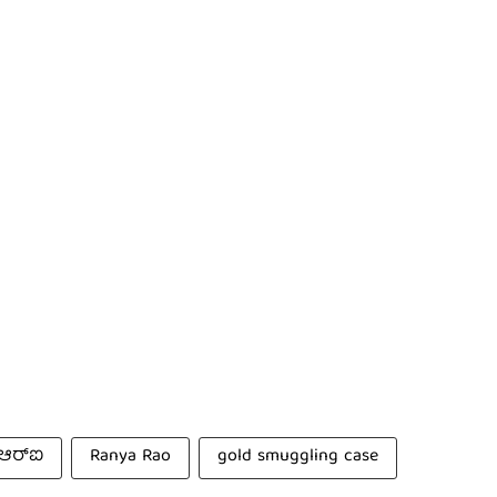
ಆರ್‌ಐ
Ranya Rao
gold smuggling case