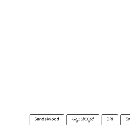
Sandalwood
ಸ್ಯಾಂಡಲ್ವುಡ್
DRI
ಡಿ