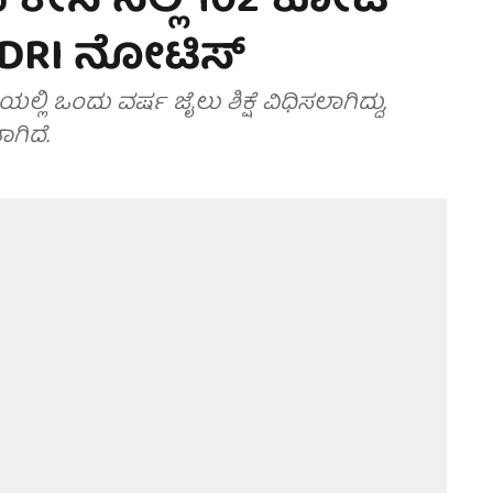
ೆ ಕೇಸ್‌ನಲ್ಲಿ 102 ಕೋಟಿ
 DRI ನೋಟಿಸ್
ಲಿ ಒಂದು ವರ್ಷ ಜೈಲು ಶಿಕ್ಷೆ ವಿಧಿಸಲಾಗಿದ್ದು,
ಗಿದೆ.