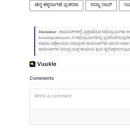
ಚಿನ್ನ ಕಳ್ಳಸಾಗಣೆ ಪ್ರಕರಣ
ರನ್ಯಾ ರಾವ್
10
Disclaimer
: ಕಾಮೆಂಟ್‌ಗಳಲ್ಲಿ ವ್ಯಕ್ತಪಡಿಸಿದ ಅಭಿಪ್ರಾಯಗಳು
kannadaprabha.com
ನ ಅಭಿಪ್ರಾಯಗಳನ್ನು ಪ್ರತಿಬಿಂಬಿಸುವುದಿ
ಅಥವಾ ಅಶ್ಲೀಲವಾದ ಯಾವುದೇ ಕಾಮೆಂಟ್‌ಗಳು ಭಾರತ ಸರ್ಕಾರದ ಮ
ಕಾಮೆಂಟ್‌ಗಳ ವಿರುದ್ಧ ಸೂಕ್ತ ಕಾನೂನು ಕ್ರಮ ಕೈಗೊಳ್ಳಲಾಗುವುದ