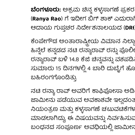
ಬೆಂಗಳೂರು:
ಅಕ್ರಮ ಚಿನ್ನ ಕಳ್ಳಸಾಗಣೆ ಪ್ರಕರ
(
Ranya Rao
) ಗೆ ಇದೀಗ ಬಿಗ್ ಶಾಕ್ ಎದುರಾ
ಆದಾಯ ಗುಪ್ತಚರ ನಿರ್ದೇಶನಾಲಯದ (
DRI
ಕೆಂಪೇಗೌಡ ಅಂತಾರಾಷ್ಟ್ರೀಯ ವಿಮಾನ ನಿಲ್ದಾಣದ
ಹಿನ್ನೆಲೆ ಕನ್ನಡದ ನಟಿ ರನ್ಯಾರಾವ್ ರನ್ನು ಪೊ
ರನ್ಯಾರಾವ್ ಬಳಿ 14.8 ಕೆಜಿ ಚಿನ್ನವನ್ನು ವಶಪಡಿ
ಸುಮಾರು 15 ದಿನಗಳಲ್ಲಿ 4 ಬಾರಿ ದುಬೈಗೆ ಹೋ
ಬಹಿರಂಗಗೊಂಡಿತ್ತು.
ನಟಿ ರನ್ಯಾ ರಾವ್ ಅವರಿಗೆ ಕಾಫಿಫೋಸಾ ಅಡಿಯಲ್
ಜಾಮೀನು ಪಡೆಯುವ ಅವಕಾಶವೇ ಇಲ್ಲದಂತಾಗಿದೆ
ನಿಯಂತ್ರಣ ಮತ್ತು ಕಳ್ಳಸಾಗಣೆ ಚಟುವಟಿಕೆಗಳ 
ಮಾಡಲಾಗಿದ್ದು, ಈ ವಿಷಯವನ್ನು ನಿರ್ವಹಿಸುವ
ಬಂಧನದ ಸಂಪೂರ್ಣ ಅವಧಿಯಲ್ಲಿ ಜಾಮೀನು ಸ