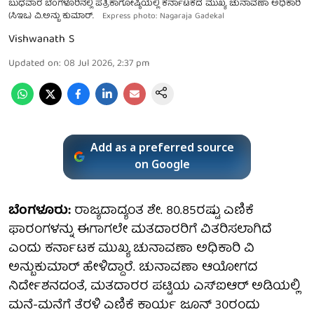
ಬುಧವಾರ ಬೆಂಗಳೂರಿನಲ್ಲಿ ಪತ್ರಿಕಾಗೋಷ್ಠಿಯಲ್ಲಿ ಕರ್ನಾಟಕದ ಮುಖ್ಯ ಚುನಾವಣಾ ಅಧಿಕಾರಿ
(ಸಿಇಒ) ವಿ.ಅನ್ಬು ಕುಮಾರ್.
Express photo: Nagaraja Gadekal
Vishwanath S
Updated on
:
08 Jul 2026, 2:37 pm
Add as a preferred source
on Google
ಬೆಂಗಳೂರು:
ರಾಜ್ಯದಾದ್ಯಂತ ಶೇ. 80.85ರಷ್ಟು ಎಣಿಕೆ
ಫಾರಂಗಳನ್ನು ಈಗಾಗಲೇ ಮತದಾರರಿಗೆ ವಿತರಿಸಲಾಗಿದೆ
ಎಂದು ಕರ್ನಾಟಕ ಮುಖ್ಯ ಚುನಾವಣಾ ಅಧಿಕಾರಿ ವಿ
ಅನ್ಬುಕುಮಾರ್ ಹೇಳಿದ್ದಾರೆ. ಚುನಾವಣಾ ಆಯೋಗದ
ನಿರ್ದೇಶನದಂತೆ, ಮತದಾರರ ಪಟ್ಟಿಯ ಎಸ್‌ಐಆರ್ ಅಡಿಯಲ್ಲಿ
ಮನೆ-ಮನೆಗೆ ತೆರಳಿ ಎಣಿಕೆ ಕಾರ್ಯ ಜೂನ್ 30ರಂದು