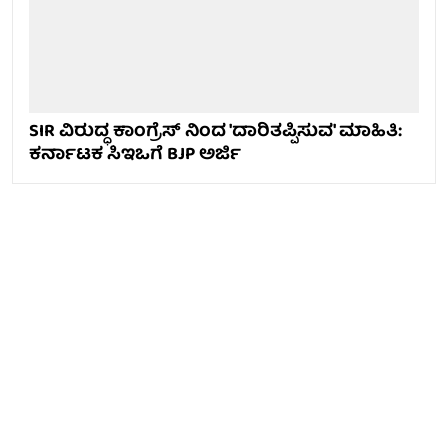
SIR ವಿರುದ್ಧ ಕಾಂಗ್ರೆಸ್ ನಿಂದ 'ದಾರಿತಪ್ಪಿಸುವ' ಮಾಹಿತಿ:
ಕರ್ನಾಟಕ ಸಿಇಒಗೆ BJP ಅರ್ಜಿ