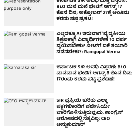
ಕರ್ನಾಟಕ SIR ಅವಧಿ ಮತ್ತೆ ವಿಸ್ತರಣೆ:
BLO ಮನೆ ಮನೆ ಭೇಟಿಗೆ ಆಗಸ್ಟ್ 17
ಕೊನೆ ದಿನ; ಅಕ್ಟೋಬರ್ 27ಕ್ಕೆ ಅಂತಿಮ
ಕರಡು ಪಟ್ಟಿ ಪ್ರಕಟ!
ಎಲ್ಲದಕ್ಕೂ AI ಇರುವಾಗ 'ವೈದ್ಯಕೀಯ
ಶಿಕ್ಷಣಕ್ಕಾಗಿ ವಿದ್ಯಾರ್ಥಿಗಳೇಕೆ 10 ವರ್ಷ
ವ್ಯಯಿಸಬೇಕು? ನೀಟ್‌ಗೆ ಏಕೆ ತಯಾರಿ
ನಡೆಸಬೇಕು?: Ramgopal Verma
ಕರ್ನಾಟಕ SIR ಅವಧಿ ವಿಸ್ತರಣೆ: BLO
ಮನೆಮನೆ ಭೇಟಿಗೆ ಆಗಸ್ಟ್ 8 ಕೊನೆ ದಿನ;
17ರಂದು ಕರಡು ಪಟ್ಟಿ ಪ್ರಕಟಣೆ!
SIR ಪ್ರಕ್ರಿಯೆ ಕುರಿತು ಎಲ್ಲಾ
ಪಕ್ಷಗಳೊಂದಿಗೆ ಚರ್ಚಿಸಿಯೇ
ಜಾರಿಗೊಳಿಸುತ್ತಿರುವುದು, ಕಾಂಗ್ರೆಸ್
ಆರೋಪದಲ್ಲಿ ಸತ್ಯವಿಲ್ಲ: CEO
ಅನ್ಬುಕುಮಾರ್