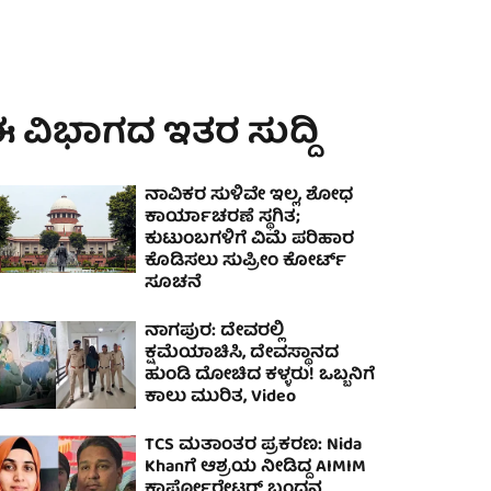
 ವಿಭಾಗದ ಇತರ ಸುದ್ದಿ
ನಾವಿಕರ ಸುಳಿವೇ ಇಲ್ಲ, ಶೋಧ
ಕಾರ್ಯಾಚರಣೆ ಸ್ಥಗಿತ;
ಕುಟುಂಬಗಳಿಗೆ ವಿಮೆ ಪರಿಹಾರ
ಕೊಡಿಸಲು ಸುಪ್ರೀಂ ಕೋರ್ಟ್
ಸೂಚನೆ
ನಾಗಪುರ: ದೇವರಲ್ಲಿ
ಕ್ಷಮೆಯಾಚಿಸಿ, ದೇವಸ್ಥಾನದ
ಹುಂಡಿ ದೋಚಿದ ಕಳ್ಳರು! ಒಬ್ಬನಿಗೆ
ಕಾಲು ಮುರಿತ, Video
TCS ಮತಾಂತರ ಪ್ರಕರಣ: Nida
Khanಗೆ ಆಶ್ರಯ ನೀಡಿದ್ದ AIMIM
ಕಾರ್ಪೋರೇಟರ್ ಬಂಧನ