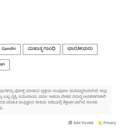
 Gandhi
ಮಹಾತ್ಮ ಗಾಂಧಿ
ಭಾರತೀಯರು
aan
 ಅವುಗಳನ್ನು ಪೋಸ್ಟ್ ಮಾಡುವ ವ್ಯಕ್ತಿಯ ಸಂಪೂರ್ಣ ಜವಾಬ್ದಾರಿಯಾಗಿದೆ; ಅವು
ಲ್ಲ. ಒಬ್ಬ ವ್ಯಕ್ತಿ, ಸಮುದಾಯ, ಧರ್ಮ ಅಥವಾ ದೇಶದ ವಿರುದ್ಧ ಅವಹೇಳನಕಾರಿ
ಾಹಿತಿ ತಂತ್ರಜ್ಞಾನ ನೀತಿಯ ಅಡಿಯಲ್ಲಿ ಶಿಕ್ಷಾರ್ಹವಾಗಿವೆ. ಅಂತಹ
ು.