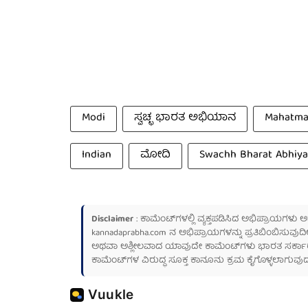
Modi
ಸ್ವಚ್ಛ ಭಾರತ ಅಭಿಯಾನ
Mahatma
Indian
ಮೋದಿ
Swachh Bharat Abhiy
Disclaimer
: ಕಾಮೆಂಟ್‌ಗಳಲ್ಲಿ ವ್ಯಕ್ತಪಡಿಸಿದ ಅಭಿಪ್ರಾಯಗಳು
kannadaprabha.com
ನ ಅಭಿಪ್ರಾಯಗಳನ್ನು ಪ್ರತಿಬಿಂಬಿಸುವುದಿ
ಅಥವಾ ಅಶ್ಲೀಲವಾದ ಯಾವುದೇ ಕಾಮೆಂಟ್‌ಗಳು ಭಾರತ ಸರ್ಕಾರದ ಮ
ಕಾಮೆಂಟ್‌ಗಳ ವಿರುದ್ಧ ಸೂಕ್ತ ಕಾನೂನು ಕ್ರಮ ಕೈಗೊಳ್ಳಲಾಗುವುದ