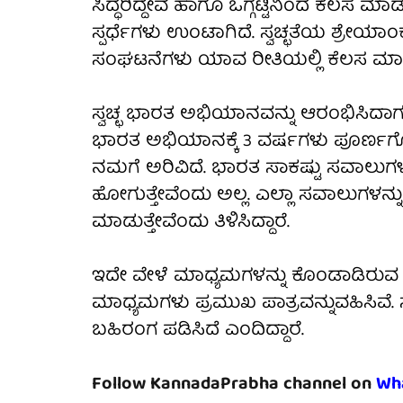
ಸಿದ್ಧರಿದ್ದೇವೆ ಹಾಗೂ ಒಗ್ಗಟ್ಟಿನಿಂದ ಕೆಲಸ ಮ
ಸ್ಪರ್ಧೆಗಳು ಉಂಟಾಗಿದೆ. ಸ್ವಚ್ಛತೆಯ ಶ್ರೇಯಾಂ
ಸಂಘಟನೆಗಳು ಯಾವ ರೀತಿಯಲ್ಲಿ ಕೆಲಸ ಮಾಡುತ್
ಸ್ವಚ್ಛ ಭಾರತ ಅಭಿಯಾನವನ್ನು ಆರಂಭಿಸಿದಾಗ ಸಾಕ
ಭಾರತ ಅಭಿಯಾನಕ್ಕೆ 3 ವರ್ಷಗಳು ಪೂರ್ಣಗೊಂಡಿ
ನಮಗೆ ಅರಿವಿದೆ. ಭಾರತ ಸಾಕಷ್ಟು ಸವಾಲುಗಳನ
ಹೋಗುತ್ತೇವೆಂದು ಅಲ್ಲ. ಎಲ್ಲಾ ಸವಾಲುಗಳನ್ನು 
ಮಾಡುತ್ತೇವೆಂದು ತಿಳಿಸಿದ್ದಾರೆ.
ಇದೇ ವೇಳೆ ಮಾಧ್ಯಮಗಳನ್ನು ಕೊಂಡಾಡಿರುವ ಅ
ಮಾಧ್ಯಮಗಳು ಪ್ರಮುಖ ಪಾತ್ರವನ್ನುವಹಿಸಿವೆ. ಸ್
ಬಹಿರಂಗ ಪಡಿಸಿದೆ ಎಂದಿದ್ದಾರೆ.
Follow KannadaPrabha channel on
Wh