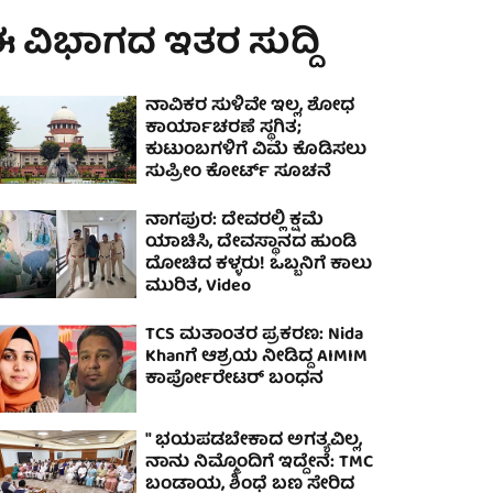
 ವಿಭಾಗದ ಇತರ ಸುದ್ದಿ
ನಾವಿಕರ ಸುಳಿವೇ ಇಲ್ಲ, ಶೋಧ
ಕಾರ್ಯಾಚರಣೆ ಸ್ಥಗಿತ;
ಕುಟುಂಬಗಳಿಗೆ ವಿಮೆ ಕೊಡಿಸಲು
ಸುಪ್ರೀಂ ಕೋರ್ಟ್ ಸೂಚನೆ
ನಾಗಪುರ: ದೇವರಲ್ಲಿ ಕ್ಷಮೆ
ಯಾಚಿಸಿ, ದೇವಸ್ಥಾನದ ಹುಂಡಿ
ದೋಚಿದ ಕಳ್ಳರು! ಒಬ್ಬನಿಗೆ ಕಾಲು
ಮುರಿತ, Video
TCS ಮತಾಂತರ ಪ್ರಕರಣ: Nida
Khanಗೆ ಆಶ್ರಯ ನೀಡಿದ್ದ AIMIM
ಕಾರ್ಪೋರೇಟರ್ ಬಂಧನ
" ಭಯಪಡಬೇಕಾದ ಅಗತ್ಯವಿಲ್ಲ,
ನಾನು ನಿಮ್ಮೊಂದಿಗೆ ಇದ್ದೇನೆ: TMC
ಬಂಡಾಯ, ಶಿಂಧೆ ಬಣ ಸೇರಿದ