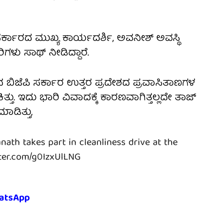
ಸರ್ಕಾರದ ಮುಖ್ಯ ಕಾರ್ಯದರ್ಶಿ, ಅವನೀಶ್ ಅವಸ್ಥಿ
ು ಸಾಥ್ ನೀಡಿದ್ದಾರೆ.
ದ ಬಿಜೆಪಿ ಸರ್ಕಾರ ಉತ್ತರ ಪ್ರದೇಶದ ಪ್ರವಾಸಿತಾಣಗಳ
್ತು. ಇದು ಭಾರಿ ವಿವಾದಕ್ಕೆ ಕಾರಣವಾಗಿತ್ತಲ್ಲದೇ ತಾಜ್
ಡಿತ್ತು,
nath takes part in cleanliness drive at the
tter.com/g0IzxUlLNG
atsApp