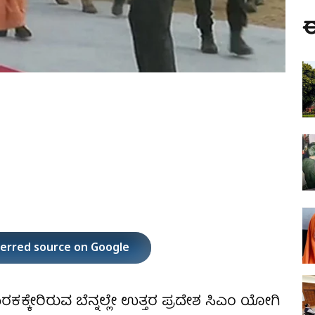
ಈ
ferred source on Google
ಕ್ಕೇರಿರುವ ಬೆನ್ನಲ್ಲೇ ಉತ್ತರ ಪ್ರದೇಶ ಸಿಎಂ ಯೋಗಿ