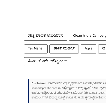
ಸ್ವಚ್ಛ ಭಾರತ ಅಭಿಯಾನ
Clean India Campai
Taj Mahal
ತಾಜ್ ಮಹಲ್
Agra
ಆಗ
ಸಿಎಂ ಯೋಗಿ ಆದಿತ್ಯನಾಥ್
Disclaimer
: ಕಾಮೆಂಟ್‌ಗಳಲ್ಲಿ ವ್ಯಕ್ತಪಡಿಸಿದ ಅಭಿಪ್ರಾಯಗಳು
kannadaprabha.com
ನ ಅಭಿಪ್ರಾಯಗಳನ್ನು ಪ್ರತಿಬಿಂಬಿಸುವುದಿ
ಅಥವಾ ಅಶ್ಲೀಲವಾದ ಯಾವುದೇ ಕಾಮೆಂಟ್‌ಗಳು ಭಾರತ ಸರ್ಕಾರದ ಮ
ಕಾಮೆಂಟ್‌ಗಳ ವಿರುದ್ಧ ಸೂಕ್ತ ಕಾನೂನು ಕ್ರಮ ಕೈಗೊಳ್ಳಲಾಗುವುದ