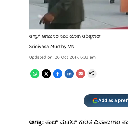
ಆಗ್ರಾಗೆ ಆಗಮಿಸಿದ ಸಿಎಂ ಯೋಗಿ ಆದಿತ್ಯನಾಥ್
Srinivasa Murthy VN
Updated on
:
26 Oct 2017, 6:33 am
Add as a pre
ಆಗ್ರಾ:
ತಾಜ್ ಮಹಲ್ ಕುರಿತ ವಿವಾದಗಳು ತಾರಕ