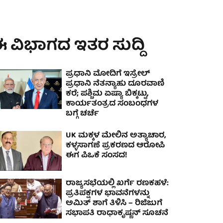
 ವಿಭಾಗದ ಇತರ ಸುದ್ದಿ
ಪ್ರಧಾನಿ ಮೋದಿಗೆ ಇಸ್ರೇಲ್
ಪ್ರಧಾನಿ ನೆತನ್ಯಾಹು ದೂರವಾಣಿ
ಕರೆ; ಪಶ್ಚಿಮ ಏಷ್ಯಾ ಬಿಕ್ಕಟ್ಟು,
ಕಾರ್ಯತಂತ್ರದ ಸಂಬಂಧಗಳ
ಬಗ್ಗೆ ಚರ್ಚೆ
UK ಮಕ್ಕಳ ಮೇಲಿನ ಅತ್ಯಾಚಾರ,
ಕಳ್ಳಸಾಗಣೆ ಪ್ರಕರಣದ ಆರೋಪಿ
ಈಗ ಪಿಒಕೆ ಸಂಸದ!
ರಾಜ್ಯಸಭೆಯಲ್ಲಿ ಖರ್ಗೆ ರಣಕಹಳೆ:
ಪ್ರತಿಪಕ್ಷಗಳ ಭಾವನೆಗಳನ್ನು
ಅಮಿತ್ ಶಾಗೆ ತಿಳಿಸಿ – ರಿಜಿಜುಗೆ
ಸಭಾಪತಿ ರಾಧಾಕೃಷ್ಣನ್ ಸೂಚನೆ