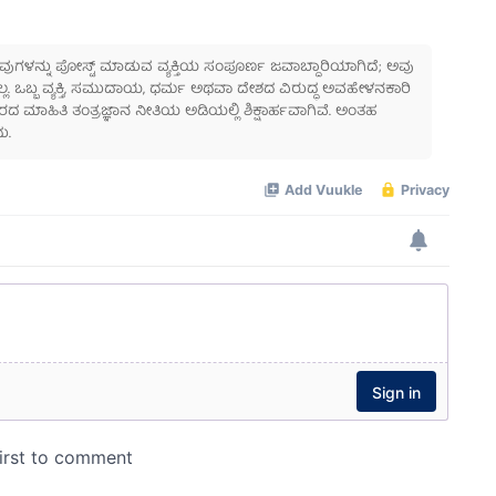
 ಅವುಗಳನ್ನು ಪೋಸ್ಟ್ ಮಾಡುವ ವ್ಯಕ್ತಿಯ ಸಂಪೂರ್ಣ ಜವಾಬ್ದಾರಿಯಾಗಿದೆ; ಅವು
ಲ್ಲ. ಒಬ್ಬ ವ್ಯಕ್ತಿ, ಸಮುದಾಯ, ಧರ್ಮ ಅಥವಾ ದೇಶದ ವಿರುದ್ಧ ಅವಹೇಳನಕಾರಿ
ಾಹಿತಿ ತಂತ್ರಜ್ಞಾನ ನೀತಿಯ ಅಡಿಯಲ್ಲಿ ಶಿಕ್ಷಾರ್ಹವಾಗಿವೆ. ಅಂತಹ
ು.