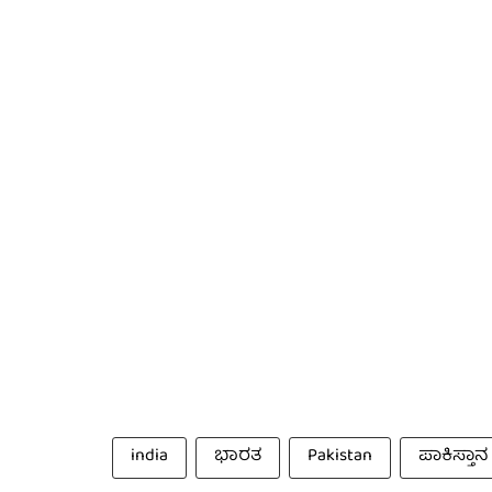
india
ಭಾರತ
Pakistan
ಪಾಕಿಸ್ತಾನ