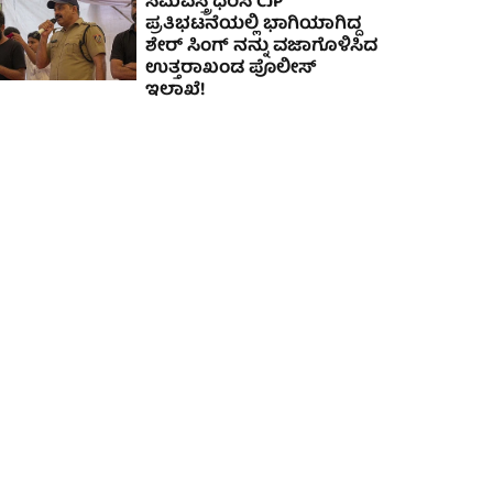
ಸಮವಸ್ತ್ರ ಧರಿಸಿ CJP
ಪ್ರತಿಭಟನೆಯಲ್ಲಿ ಭಾಗಿಯಾಗಿದ್ದ
ಶೇರ್ ಸಿಂಗ್ ನನ್ನು ವಜಾಗೊಳಿಸಿದ
ಉತ್ತರಾಖಂಡ ಪೊಲೀಸ್
ಇಲಾಖೆ!