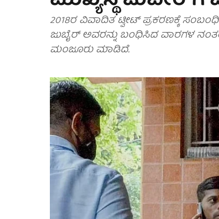
ಮುಖ್ಯಸ್ಥ ಜುಬೇರ್‌ಗ
2018ರ ವಿವಾದಿತ ಟ್ವೀಟ್ ಪ್ರಕರಣಕ್ಕೆ ಸಂಬಂಧ
ಜುಬೈರ್ ಅವರನ್ನು ಬಂಧಿಸಿದ ವಾರಗಳ ನಂತ
ಮಂಜೂರು ಮಾಡಿದೆ.