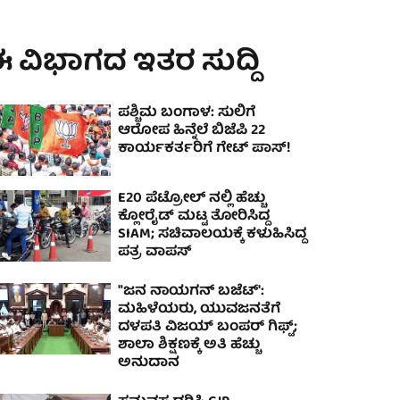
 ವಿಭಾಗದ ಇತರ ಸುದ್ದಿ
ಪಶ್ಚಿಮ ಬಂಗಾಳ: ಸುಲಿಗೆ
ಆರೋಪ ಹಿನ್ನೆಲೆ ಬಿಜೆಪಿ 22
ಕಾರ್ಯಕರ್ತರಿಗೆ ಗೇಟ್ ಪಾಸ್!
E20 ಪೆಟ್ರೋಲ್ ನಲ್ಲಿ ಹೆಚ್ಚು
ಕ್ಲೋರೈಡ್ ಮಟ್ಟ ತೋರಿಸಿದ್ದ
SIAM; ಸಚಿವಾಲಯಕ್ಕೆ ಕಳುಹಿಸಿದ್ದ
ಪತ್ರ ವಾಪಸ್
"ಜನ ನಾಯಗನ್ ಬಜೆಟ್':
ಮಹಿಳೆಯರು, ಯುವಜನತೆಗೆ
ದಳಪತಿ ವಿಜಯ್ ಬಂಪರ್ ಗಿಫ್ಟ್;
ಶಾಲಾ ಶಿಕ್ಷಣಕ್ಕೆ ಅತಿ ಹೆಚ್ಚು
ಅನುದಾನ