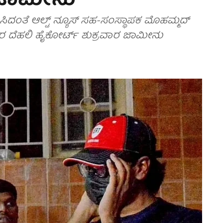
ೆ ಜಾಮೀನು
ಿಸಿದಂತೆ ಆಲ್ಟ್ ನ್ಯೂಸ್ ಸಹ-ಸಂಸ್ಥಾಪಕ ಮೊಹಮ್ಮದ್
ರ ದೆಹಲಿ ಹೈಕೋರ್ಟ್ ಶುಕ್ರವಾರ ಜಾಮೀನು