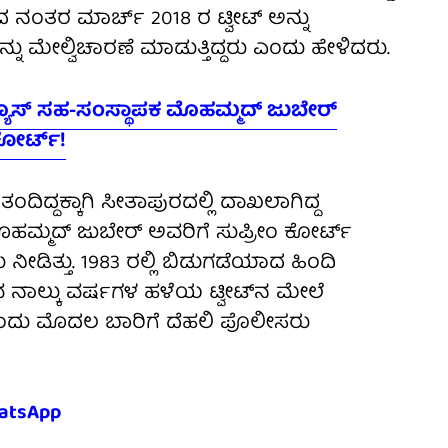
ದ ನಂತರ ಮಾರ್ಚ್ 2018 ರ ಟ್ವೀಟ್ ಅನ್ನು
ಮೇಲ್ವಿಚಾರಣೆ ಮಾಡುತ್ತಿದ್ದರು ಎಂದು ಹೇಳಿದರು.
ನ್ಯೂಸ್ ಸಹ-ಸಂಸ್ಥಾಪಕ ಮೊಹಮ್ಮದ್ ಜುಬೇರ್
ಕೋರ್ಟ್!
ಂದಿದ್ದಕ್ಕಾಗಿ ಸೀತಾಪುರದಲ್ಲಿ ದಾಖಲಾಗಿದ್ದ
 ಮೊಹಮ್ಮದ್ ಜುಬೇರ್ ಅವರಿಗೆ ಸುಪ್ರೀಂ ಕೋರ್ಟ್
ೀಡಿತ್ತು. 1983 ರಲ್ಲಿ ಬಿಡುಗಡೆಯಾದ ಹಿಂದಿ
ವ ನಾಲ್ಕು ವರ್ಷಗಳ ಹಳೆಯ ಟ್ವೀಟ್‌ನ ಮೇಲೆ
ರಂದು ಮೊದಲ ಬಾರಿಗೆ ದೆಹಲಿ ಪೊಲೀಸರು
atsApp