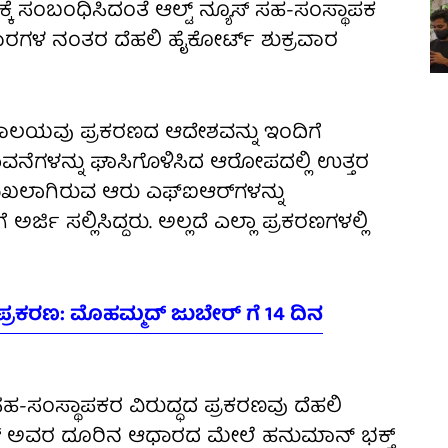
ಕ್ಕೆ ಸಂಬಂಧಿಸಿದಂತೆ ಆಲ್ಟ್ ನ್ಯೂಸ್ ಸಹ-ಸಂಸ್ಥಾಪಕ
ಾರಗಳ ನಂತರ ದೆಹಲಿ ಹೈಕೋರ್ಟ್ ಶುಕ್ರವಾರ
ಾಯಾಲಯವು ಪ್ರಕರಣದ ಆದೇಶವನ್ನು ಇಂದಿಗೆ
ಭಾವನೆಗಳನ್ನು ಘಾಸಿಗೊಳಿಸಿದ ಆರೋಪದಲ್ಲಿ ಉತ್ತರ
ಧ ದಾಖಲಾಗಿರುವ ಆರು ಎಫ್‌ಐಆರ್‌ಗಳನ್ನು
ರ್ಜಿ ಸಲ್ಲಿಸಿದ್ದರು. ಅಲ್ಲದೆ ಎಲ್ಲಾ ಪ್ರಕರಣಗಳಲ್ಲಿ
 ಪ್ರಕರಣ: ಮೊಹಮ್ಮದ್ ಜುಬೇರ್ ಗೆ 14 ದಿನ
್ ಸಹ-ಸಂಸ್ಥಾಪಕರ ವಿರುದ್ಧದ ಪ್ರಕರಣವು ದೆಹಲಿ
ಮಾರ್ ಅವರ ದೂರಿನ ಆಧಾರದ ಮೇಲೆ ಹನುಮಾನ್ ಭಕ್ತ್