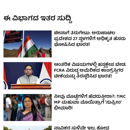
ಈ ವಿಭಾಗದ ಇತರ ಸುದ್ದಿ
ಚೀನಾಗೆ ತಿರುಗೇಟು: ಅರುಣಾಚಲ
ಪ್ರದೇಶದ 27 ಸ್ಥಳಗಳಿಗೆ ಅಧಿಕೃತ ಹೆಸರು
ಘೋಷಿಸಿದ ಭಾರತ!
ಆಂತರಿಕ ವಿಷಯಗಳಲ್ಲಿ ಹಸ್ತಕ್ಷೇಪ ಬೇಡ:
FCRA ವಿರುದ್ಧ ಅಮೆರಿಕದ ಕಾಂಗ್ರೆಸ್ಸಿಗರ
ಟೀಕೆಯನ್ನು ತಿರಸ್ಕರಿಸಿದ ಭಾರತ!
ನೀವು ಮೊಟ್ಟೆಗಳಿಗೆ ಹೆದರುತ್ತೀರಾ?: TMC
MP ಮಹುವಾ ಮೊಯಿತ್ರಾಗೆ 'ಸುಪ್ರೀಂ'
ಛೀಮಾರಿ!
ನಾವಿಕರ ಸುಳಿವೇ ಇಲ್ಲ, ಶೋಧ