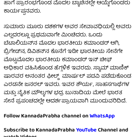
ಹಾಗೆ ಪ್ರಾರಂಭ­ಗೊಂಡ ಮೊದಲ ಬ್ಯಾಚಿನಲ್ಲೇ ಆಯ್ಕೆಗೊಂಡರು
ಕಾರ್ಯಪ್ಪ­ನವರು.
ಸುಮಾರು ಮೂರು ದಶಕಗಳ ಅವರ ಸೇವಾವಧಿಯಲ್ಲಿ ಅವರು
ಎಲ್ಲದರಲ್ಲೂ ಪ್ರಥಮವಾಗೇ ಮಿಂಚಿದರು. ಒಂದು
ಬೆಟಾಲಿಯನ್‌ನ ಮೊದಲ ಭಾರತೀಯ ಕಮಾಂಡರ್‌ ಆಗಿ,
ಬ್ರಿಗೇಡ್‌ನ‌, ಡಿವಿಶನ್‌ನ‌ ಕೊನೆಗೆ ಇಡೀ ಭಾರತೀಯ ಸೇನೆಗೇ
ಮೊಟ್ಟ­ಮೊದಲ ಭಾರತೀಯ ಕಮಾಂಡರ್‌ ಇನ್‌ ಚೀಫ್‌
ಅಧಿಕಾರ­ ವಹಿಸಿಕೊಂಡ ಹೆಗ್ಗಳಿಕೆ ಇವರದು. ಸ್ಯಾಮ್‌ ಮಾಣಿಕ್‌
ಷಾರವರ ಅನಂತರ ಫೀಲ್ಡ್ ಮಾರ್ಷಲ್‌ ಪದವಿ ಪಡೆದುಕೊಂಡ
ಎರಡನೇ ಜನರಲ್‌ ಇವರು. ಇವರ ಶೌರ್ಯ, ಸಾಹಸಗಾಥೆಗಳ
ಮತ್ತು ನೈತಿಕ ಮೌಲ್ಯಗಳ ಭದ್ರ ಬುನಾದಿಯ ಮೇಲೆ ಭಾರತ
ಸೇನೆ ಪ್ರಪಂಚದಲ್ಲೇ ಆದರ್ಶಪ್ರಾಯ­ವಾಗಿ ಮುಂದುವರಿದಿದೆ.
Follow KannadaPrabha channel on
WhatsApp
Subscribe to KannadaPrabha
YouTube
Channel and