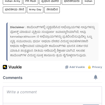
Indian Army
PM Modi
ಪ್ರಧಾನಿ ಮೋದಿ
ಭಾರತೀಯರು
Indian
ಭಾರತೀಯ ಸೇನೆ
Army Day
ಸೇನಾದಿನ
Disclaimer
: ಕಾಮೆಂಟ್‌ಗಳಲ್ಲಿ ವ್ಯಕ್ತಪಡಿಸಿದ ಅಭಿಪ್ರಾಯಗಳು ಅವುಗಳನ್ನು
ಪೋಸ್ಟ್ ಮಾಡುವ ವ್ಯಕ್ತಿಯ ಸಂಪೂರ್ಣ ಜವಾಬ್ದಾರಿಯಾಗಿದೆ; ಅವು
kannadaprabha.com
ನ ಅಭಿಪ್ರಾಯಗಳನ್ನು ಪ್ರತಿಬಿಂಬಿಸುವುದಿಲ್ಲ. ಒಬ್ಬ
ವ್ಯಕ್ತಿ, ಸಮುದಾಯ, ಧರ್ಮ ಅಥವಾ ದೇಶದ ವಿರುದ್ಧ ಅವಹೇಳನಕಾರಿ
ಅಥವಾ ಅಶ್ಲೀಲವಾದ ಯಾವುದೇ ಕಾಮೆಂಟ್‌ಗಳು ಭಾರತ ಸರ್ಕಾರದ
ಮಾಹಿತಿ ತಂತ್ರಜ್ಞಾನ ನೀತಿಯ ಅಡಿಯಲ್ಲಿ ಶಿಕ್ಷಾರ್ಹವಾಗಿವೆ. ಅಂತಹ
ಕಾಮೆಂಟ್‌ಗಳ ವಿರುದ್ಧ ಸೂಕ್ತ ಕಾನೂನು ಕ್ರಮ ಕೈಗೊಳ್ಳಲಾಗುವುದು.