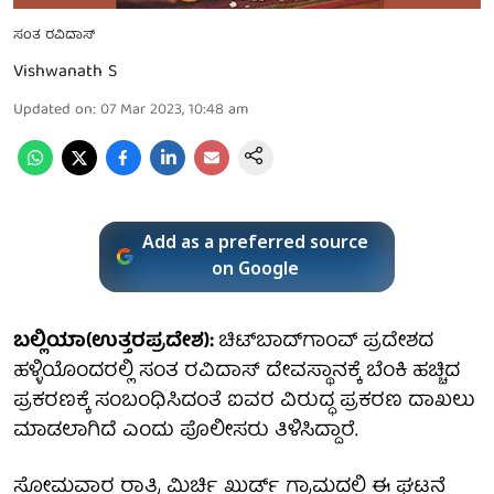
ಸಂತ ರವಿದಾಸ್
Vishwanath S
Updated on
:
07 Mar 2023, 10:48 am
Add as a preferred source
on Google
ಬಲ್ಲಿಯಾ(ಉತ್ತರಪ್ರದೇಶ):
ಚಿಟ್‌ಬಾದ್‌ಗಾಂವ್ ಪ್ರದೇಶದ
ಹಳ್ಳಿಯೊಂದರಲ್ಲಿ ಸಂತ ರವಿದಾಸ್ ದೇವಸ್ಥಾನಕ್ಕೆ ಬೆಂಕಿ ಹಚ್ಚಿದ
ಪ್ರಕರಣಕ್ಕೆ ಸಂಬಂಧಿಸಿದಂತೆ ಐವರ ವಿರುದ್ಧ ಪ್ರಕರಣ ದಾಖಲು
ಮಾಡಲಾಗಿದೆ ಎಂದು ಪೊಲೀಸರು ತಿಳಿಸಿದ್ದಾರೆ.
ಸೋಮವಾರ ರಾತ್ರಿ ಮಿರ್ಚಿ ಖುರ್ಡ್ ಗ್ರಾಮದಲ್ಲಿ ಈ ಘಟನೆ