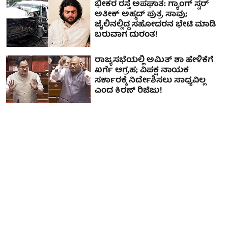
ಭೀಕರ ರಸ್ತೆ ಅಪಘಾತ: ಗ್ಯಾಂಗ್ ಸ್ಟರ್
ಅತೀಕ್ ಅಹ್ಮದ್ ಪುತ್ರ ಸಾವು;
ಜೈಲಿನಲ್ಲಿದ್ದ ಸಹೋದರನ ಭೇಟಿ ಮಾಡಿ
ಬರುವಾಗ ದುರಂತ!
ರಾಜ್ಯಸಭೆಯಲ್ಲಿ ಅಮಿತ್ ಶಾ ಹೇಳಿಕೆಗೆ
ಖರ್ಗೆ ಆಗ್ರಹ; ವಿಪಕ್ಷ ನಾಯಕ
ಸರ್ಕಾರಕ್ಕೆ ನಿರ್ದೇಶಿಸಲು ಸಾಧ್ಯವಿಲ್ಲ
ಎಂದ ಕಿರಣ್ ರಿಜಿಜು!