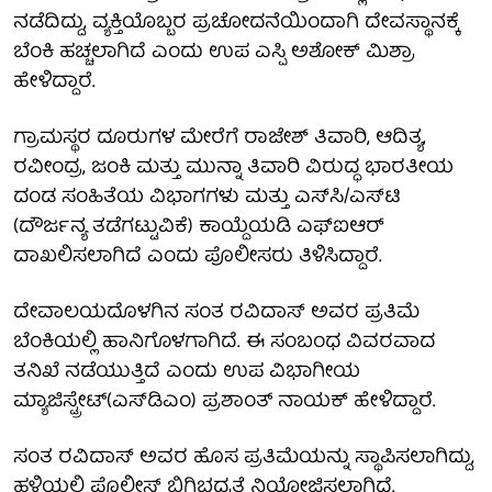
ನಡೆದಿದ್ದು, ವ್ಯಕ್ತಿಯೊಬ್ಬರ ಪ್ರಚೋದನೆಯಿಂದಾಗಿ ದೇವಸ್ಥಾನಕ್ಕೆ
ಬೆಂಕಿ ಹಚ್ಚಲಾಗಿದೆ ಎಂದು ಉಪ ಎಸ್ಪಿ ಅಶೋಕ್ ಮಿಶ್ರಾ
ಹೇಳಿದ್ದಾರೆ.
ಗ್ರಾಮಸ್ಥರ ದೂರುಗಳ ಮೇರೆಗೆ ರಾಜೇಶ್ ತಿವಾರಿ, ಆದಿತ್ಯ,
ರವೀಂದ್ರ, ಜಂಕಿ ಮತ್ತು ಮುನ್ನಾ ತಿವಾರಿ ವಿರುದ್ಧ ಭಾರತೀಯ
ದಂಡ ಸಂಹಿತೆಯ ವಿಭಾಗಗಳು ಮತ್ತು ಎಸ್‌ಸಿ/ಎಸ್‌ಟಿ
(ದೌರ್ಜನ್ಯ ತಡೆಗಟ್ಟುವಿಕೆ) ಕಾಯ್ದೆಯಡಿ ಎಫ್‌ಐಆರ್
ದಾಖಲಿಸಲಾಗಿದೆ ಎಂದು ಪೊಲೀಸರು ತಿಳಿಸಿದ್ದಾರೆ.
ದೇವಾಲಯದೊಳಗಿನ ಸಂತ ರವಿದಾಸ್ ಅವರ ಪ್ರತಿಮೆ
ಬೆಂಕಿಯಲ್ಲಿ ಹಾನಿಗೊಳಗಾಗಿದೆ. ಈ ಸಂಬಂಧ ವಿವರವಾದ
ತನಿಖೆ ನಡೆಯುತ್ತಿದೆ ಎಂದು ಉಪ ವಿಭಾಗೀಯ
ಮ್ಯಾಜಿಸ್ಟ್ರೇಟ್(ಎಸ್‌ಡಿಎಂ) ಪ್ರಶಾಂತ್ ನಾಯಕ್ ಹೇಳಿದ್ದಾರೆ.
ಸಂತ ರವಿದಾಸ್ ಅವರ ಹೊಸ ಪ್ರತಿಮೆಯನ್ನು ಸ್ಥಾಪಿಸಲಾಗಿದ್ದು,
ಹಳ್ಳಿಯಲ್ಲಿ ಪೊಲೀಸ್ ಬಿಗಿಭದ್ರತೆ ನಿಯೋಜಿಸಲಾಗಿದೆ.