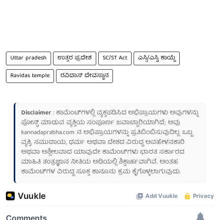
Uttar pradesh
ಉತ್ತರ ಪ್ರದೇಶ
SC/ST Act
ಎಸ್ಸಿ/ಎಸ್ಟಿ ಕಾಯ್ದೆ
Ravidas temple
ರವಿದಾಸ್ ದೇವಸ್ಥಾನ
Disclaimer
: ಕಾಮೆಂಟ್‌ಗಳಲ್ಲಿ ವ್ಯಕ್ತಪಡಿಸಿದ ಅಭಿಪ್ರಾಯಗಳು ಅವುಗಳನ್ನು
ಪೋಸ್ಟ್ ಮಾಡುವ ವ್ಯಕ್ತಿಯ ಸಂಪೂರ್ಣ ಜವಾಬ್ದಾರಿಯಾಗಿದೆ; ಅವು
kannadaprabha.com
ನ ಅಭಿಪ್ರಾಯಗಳನ್ನು ಪ್ರತಿಬಿಂಬಿಸುವುದಿಲ್ಲ. ಒಬ್ಬ
ವ್ಯಕ್ತಿ, ಸಮುದಾಯ, ಧರ್ಮ ಅಥವಾ ದೇಶದ ವಿರುದ್ಧ ಅವಹೇಳನಕಾರಿ
ಅಥವಾ ಅಶ್ಲೀಲವಾದ ಯಾವುದೇ ಕಾಮೆಂಟ್‌ಗಳು ಭಾರತ ಸರ್ಕಾರದ
ಮಾಹಿತಿ ತಂತ್ರಜ್ಞಾನ ನೀತಿಯ ಅಡಿಯಲ್ಲಿ ಶಿಕ್ಷಾರ್ಹವಾಗಿವೆ. ಅಂತಹ
ಕಾಮೆಂಟ್‌ಗಳ ವಿರುದ್ಧ ಸೂಕ್ತ ಕಾನೂನು ಕ್ರಮ ಕೈಗೊಳ್ಳಲಾಗುವುದು.