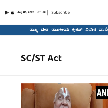
Subscribe
Aug 06, 2026
6:11 AM
ರಾಜ್ಯ
ದೇಶ
ರಾಜಕೀಯ
ಕ್ರಿಕೆಟ್
ವಿದೇಶ
ವಾಣಿಜ
SC/ST Act