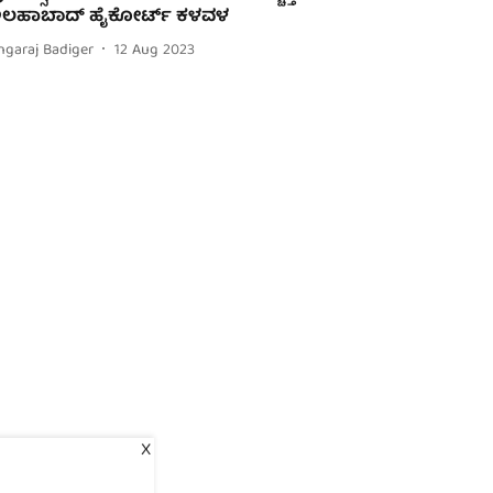
ಲಹಾಬಾದ್ ಹೈಕೋರ್ಟ್ ಕಳವಳ
ngaraj Badiger
12 Aug 2023
X