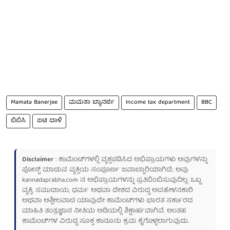
Mamata Banerjee
ಮಮತಾ ಬ್ಯಾನರ್ಜಿ
Income tax department
BBC
ಬಿಬಿಸಿ
ಐಟಿ ದಾಳಿ
Disclaimer
: ಕಾಮೆಂಟ್‌ಗಳಲ್ಲಿ ವ್ಯಕ್ತಪಡಿಸಿದ ಅಭಿಪ್ರಾಯಗಳು ಅವುಗಳನ್ನು
ಪೋಸ್ಟ್ ಮಾಡುವ ವ್ಯಕ್ತಿಯ ಸಂಪೂರ್ಣ ಜವಾಬ್ದಾರಿಯಾಗಿದೆ; ಅವು
kannadaprabha.com
ನ ಅಭಿಪ್ರಾಯಗಳನ್ನು ಪ್ರತಿಬಿಂಬಿಸುವುದಿಲ್ಲ. ಒಬ್ಬ
ವ್ಯಕ್ತಿ, ಸಮುದಾಯ, ಧರ್ಮ ಅಥವಾ ದೇಶದ ವಿರುದ್ಧ ಅವಹೇಳನಕಾರಿ
ಅಥವಾ ಅಶ್ಲೀಲವಾದ ಯಾವುದೇ ಕಾಮೆಂಟ್‌ಗಳು ಭಾರತ ಸರ್ಕಾರದ
ಮಾಹಿತಿ ತಂತ್ರಜ್ಞಾನ ನೀತಿಯ ಅಡಿಯಲ್ಲಿ ಶಿಕ್ಷಾರ್ಹವಾಗಿವೆ. ಅಂತಹ
ಕಾಮೆಂಟ್‌ಗಳ ವಿರುದ್ಧ ಸೂಕ್ತ ಕಾನೂನು ಕ್ರಮ ಕೈಗೊಳ್ಳಲಾಗುವುದು.