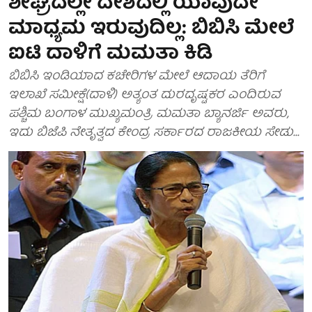
ಶೀಘ್ರದಲ್ಲೇ ದೇಶದಲ್ಲಿ ಯಾವುದೇ
ಮಾಧ್ಯಮ ಇರುವುದಿಲ್ಲ: ಬಿಬಿಸಿ ಮೇಲೆ
ಐಟಿ ದಾಳಿಗೆ ಮಮತಾ ಕಿಡಿ
ಬಿಬಿಸಿ ಇಂಡಿಯಾದ ಕಚೇರಿಗಳ ಮೇಲೆ ಆದಾಯ ತೆರಿಗೆ
ಇಲಾಖೆ ಸಮೀಕ್ಷೆ(ದಾಳಿ) ಅತ್ಯಂತ ದುರದೃಷ್ಟಕರ ಎಂದಿರುವ
ಪಶ್ಚಿಮ ಬಂಗಾಳ ಮುಖ್ಯಮಂತ್ರಿ ಮಮತಾ ಬ್ಯಾನರ್ಜಿ ಅವರು,
ಇದು ಬಿಜೆಪಿ ನೇತೃತ್ವದ ಕೇಂದ್ರ ಸರ್ಕಾರದ ರಾಜಕೀಯ ಸೇಡು...