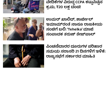
ವೇದಿಕೆಗಳ ವಿರುದ್ಧ CCPA ಕಟ್ಟುನಿಟ್ಟಿನ
ಕ್ರಮ, ₹20 ಲಕ್ಷ ದಂಡ!
ಉಮರ್ ಖಾಲಿದ್, ಶಾರ್ಜೀಲ್
ಇಮಾಮ್‌ರಂತೆ ನಾನೂ ರಾಜಕೀಯ
ಸಂಚಿಗೆ ಬಲಿ: ‘Tehelka’ ಮಾಜಿ
ಸಂಪಾದಕ ತರುಣ್ ತೇಜ್‌ಪಾಲ್‌
ಪಿಂಚಣಿದಾರರ ದೂರುಗಳ ಪರಿಹಾರ
ಸಮಯ ಸರಾಸರಿ 21 ದಿನಗಳಿಗೆ ಇಳಿಕೆ:
ರಾಜ್ಯಸಭೆಗೆ ಸರ್ಕಾರದ ಮಾಹಿತಿ