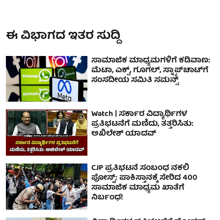
ಈ ವಿಭಾಗದ ಇತರ ಸುದ್ದಿ
ಸಾಮಾಜಿಕ ಮಾಧ್ಯಮಗಳಿಗೆ ಕಡಿವಾಣ:
ಮೆಟಾ, ಎಕ್ಸ್, ಗೂಗಲ್, ಸ್ನ್ಯಾಪ್‌ಚಾಟ್‌ಗೆ
ಸಂಸದೀಯ ಸಮಿತಿ ಸಮನ್ಸ್
Watch | ಸರ್ಕಾರ ವಿದ್ಯಾರ್ಥಿಗಳ
ಪ್ರತಿಭಟನೆಗೆ ಮಣಿದು, ತತ್ತರಿಸಿತು:
ಅಖಿಲೇಶ್ ಯಾದವ್
CJP ಪ್ರತಿಭಟನೆ ಸಂಬಂಧ ನಕಲಿ
ಪೋಸ್ಟ್‌: ಪಾಕಿಸ್ತಾನಕ್ಕೆ ಸೇರಿದ 400
ಸಾಮಾಜಿಕ ಮಾಧ್ಯಮ ಖಾತೆಗೆ
ನಿರ್ಬಂಧ!