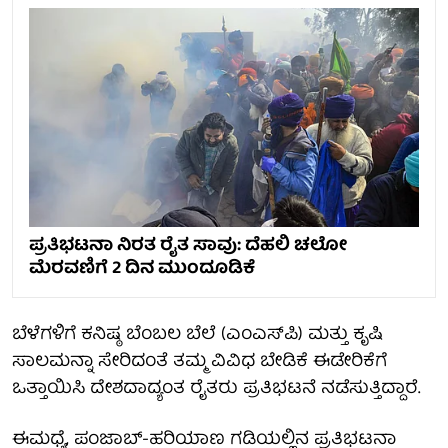
ಪ್ರತಿಭಟನಾ ನಿರತ ರೈತ ಸಾವು: ದೆಹಲಿ ಚಲೋ
ಮೆರವಣಿಗೆ 2 ದಿನ ಮುಂದೂಡಿಕೆ
ಬೆಳೆಗಳಿಗೆ ಕನಿಷ್ಠ ಬೆಂಬಲ ಬೆಲೆ (ಎಂಎಸ್‌ಪಿ) ಮತ್ತು ಕೃಷಿ
ಸಾಲಮನ್ನಾ ಸೇರಿದಂತೆ ತಮ್ಮ ವಿವಿಧ ಬೇಡಿಕೆ ಈಡೇರಿಕೆಗೆ
ಒತ್ತಾಯಿಸಿ ದೇಶದಾದ್ಯಂತ ರೈತರು ಪ್ರತಿಭಟನೆ ನಡೆಸುತ್ತಿದ್ದಾರೆ.
ಈಮಧ್ಯೆ, ಪಂಜಾಬ್-ಹರಿಯಾಣ ಗಡಿಯಲ್ಲಿನ ಪ್ರತಿಭಟನಾ