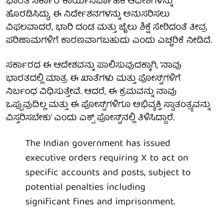
ಭಾರತ ಸರ್ಕಾರ ಕಾರ್ಯನಿರ್ವಾಹಕ ಆದೇಶಗಳನ್ನು
ಹೊರಡಿಸಿದ್ದು, ಈ ನಿರ್ದೇಶನಗಳನ್ನು ಅನುಸರಿಸಲು
ವಿಫಲವಾದರೆ, ಭಾರಿ ದಂಡ ಮತ್ತು ಜೈಲು ಶಿಕ್ಷೆ ಸೇರಿದಂತೆ ತೀವ್ರ
ಪರಿಣಾಮಗಳಿಗೆ ಕಾರಣವಾಗಬಹುದು ಎಂದು ಎಚ್ಚರಿಕೆ ನೀಡಿದೆ.
ಸರ್ಕಾರದ ಈ ಆದೇಶವನ್ನು ಪಾಲಿಸುವುದಕ್ಕಾಗಿ, 'ನಾವು
ಭಾರತದಲ್ಲಿ ಮಾತ್ರ ಈ ಖಾತೆಗಳು ಮತ್ತು ಪೋಸ್ಟ್‌ಗಳಿಗೆ
ನಿರ್ಬಂಧ ವಿಧಿಸುತ್ತೇವೆ. ಆದರೆ, ಈ ಕ್ರಮವನ್ನು ನಾವು
ಒಪ್ಪುವುದಿಲ್ಲ ಮತ್ತು ಈ ಪೋಸ್ಟ್‌ಗಳಿಗೂ ಅಭಿವ್ಯಕ್ತಿ ಸ್ವಾತಂತ್ರ್ಯವನ್ನು
ವಿಸ್ತರಿಸಬೇಕು' ಎಂದು ಎಕ್ಸ್ ಪೋಸ್ಟ್‌ನಲ್ಲಿ ತಿಳಿಸಿದ್ದಾರೆ.
The Indian government has issued
executive orders requiring X to act on
specific accounts and posts, subject to
potential penalties including
significant fines and imprisonment.