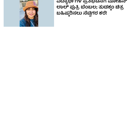
ವಿದ್ಯಾರ್ಥಿಗಳ ಪ್ರತಿಭಟನೆಗೆ ಮೋಹನ್
ಲಾಲ್ ಪುತ್ರಿ ಬೆಂಬಲ; ತುಡಕ್ಕಂ ಚಿತ್ರ
ಬಹಿಷ್ಕರಿಸಲು ನೆಟ್ಟಿಗರ ಕರೆ!