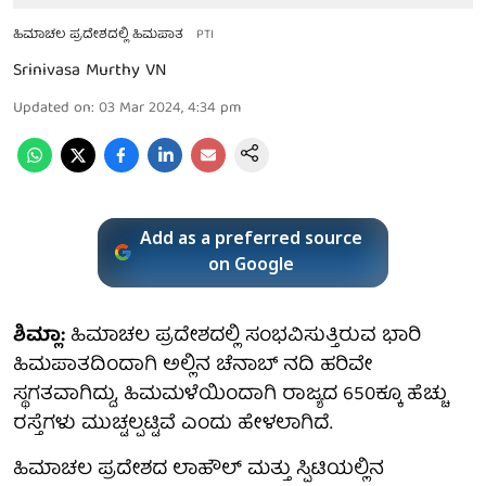
ಹಿಮಾಚಲ ಪ್ರದೇಶದಲ್ಲಿ ಹಿಮಪಾತ
PTI
Srinivasa Murthy VN
Updated on
:
03 Mar 2024, 4:34 pm
Add as a preferred source
on Google
ಶಿಮ್ಲಾ:
ಹಿಮಾಚಲ ಪ್ರದೇಶದಲ್ಲಿ ಸಂಭವಿಸುತ್ತಿರುವ ಭಾರಿ
ಹಿಮಪಾತದಿಂದಾಗಿ ಅಲ್ಲಿನ ಚೆನಾಬ್‌ ನದಿ ಹರಿವೇ
ಸ್ಥಗತವಾಗಿದ್ದು, ಹಿಮಮಳೆಯಿಂದಾಗಿ ರಾಜ್ಯದ 650ಕ್ಕೂ ಹೆಚ್ಚು
ರಸ್ತೆಗಳು ಮುಚ್ಟಲ್ಪಟ್ಟಿವೆ ಎಂದು ಹೇಳಲಾಗಿದೆ.
ಹಿಮಾಚಲ ಪ್ರದೇಶದ ಲಾಹೌಲ್ ಮತ್ತು ಸ್ಪಿಟಿಯಲ್ಲಿನ