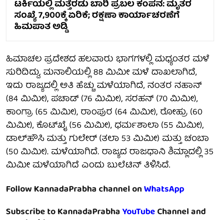
ಟರ್ಕಿಯಲ್ಲಿ ಮತ್ತೆರಡು ಬಾರಿ ಪ್ರಬಲ ಕಂಪನ: ಮೃತರ
ಸಂಖ್ಯೆ 7,900ಕ್ಕೆ ಏರಿಕೆ; ರಕ್ಷಣಾ ಕಾರ್ಯಾಚರಣೆಗೆ
ಹಿಮಪಾತ ಅಡ್ಡಿ
ಹಿಮಾಚಲ ಪ್ರದೇಶದ ಹಲವಾರು ಭಾಗಗಳಲ್ಲಿ ಮಧ್ಯಂತರ ಮಳೆ
ಸುರಿದಿದ್ದು, ಮನಾಲಿಯಲ್ಲಿ 88 ಮಿಮೀ ಮಳೆ ದಾಖಲಾಗಿದೆ,
ಇದು ರಾಜ್ಯದಲ್ಲಿ ಅತಿ ಹೆಚ್ಚು ಮಳೆಯಾಗಿದೆ, ನಂತರ ನಹಾನ್
(84 ಮಿಮೀ), ಪಚಾಡ್ (76 ಮಿಮೀ), ಸರಹನ್ (70 ಮಿಮೀ),
ಕಾಂಗ್ರಾ (65 ಮಿಮೀ), ರಾಂಪುರ (64 ಮಿಮೀ), ರೋಹ್ರು (60
ಮಿಮೀ), ಕೊಟ್‌ಖೈ (56 ಮಿಮೀ), ಧರ್ಮಶಾಲಾ (55 ಮಿಮೀ),
ಡಾಲ್‌ಹೌಸಿ ಮತ್ತು ಗುಲೇರ್ (ತಲಾ 53 ಮಿಮೀ) ಮತ್ತು ಚಂಬಾ
(50 ಮಿಮೀ). ಮಳೆಯಾಗಿದೆ. ರಾಜ್ಯದ ರಾಜಧಾನಿ ಶಿಮ್ಲಾದಲ್ಲಿ 35
ಮಿಮೀ ಮಳೆಯಾಗಿದೆ ಎಂದು ಬುಲೆಟಿನ್ ತಿಳಿಸಿದೆ.
Follow KannadaPrabha channel on
WhatsApp
Subscribe to KannadaPrabha
YouTube
Channel and