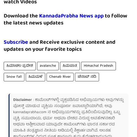
watch Videos
Download the
KannadaPrabha News app
to follow
the latest news updates
Subscribe
and Receive exclusive content and
updates on your favorite topics
ಹಿಮಾಚಲ ಪ್ರದೇಶ
avalanche
ಹಿಮಪಾತ
Himachal Pradesh
Snow fall
ಹಿಮಮಳೆ
Chenab River
ಚೆನಾಬ್ ನದಿ
Disclaimer
: ಕಾಮೆಂಟ್‌ಗಳಲ್ಲಿ ವ್ಯಕ್ತಪಡಿಸಿದ ಅಭಿಪ್ರಾಯಗಳು ಅವುಗಳನ್ನು
ಪೋಸ್ಟ್ ಮಾಡುವ ವ್ಯಕ್ತಿಯ ಸಂಪೂರ್ಣ ಜವಾಬ್ದಾರಿಯಾಗಿದೆ; ಅವು
kannadaprabha.com
ನ ಅಭಿಪ್ರಾಯಗಳನ್ನು ಪ್ರತಿಬಿಂಬಿಸುವುದಿಲ್ಲ. ಒಬ್ಬ
ವ್ಯಕ್ತಿ, ಸಮುದಾಯ, ಧರ್ಮ ಅಥವಾ ದೇಶದ ವಿರುದ್ಧ ಅವಹೇಳನಕಾರಿ
ಅಥವಾ ಅಶ್ಲೀಲವಾದ ಯಾವುದೇ ಕಾಮೆಂಟ್‌ಗಳು ಭಾರತ ಸರ್ಕಾರದ
ಮಾಹಿತಿ ತಂತ್ರಜ್ಞಾನ ನೀತಿಯ ಅಡಿಯಲ್ಲಿ ಶಿಕ್ಷಾರ್ಹವಾಗಿವೆ. ಅಂತಹ
ಕಾಮೆಂಟ್‌ಗಳ ವಿರುದ್ಧ ಸೂಕ್ತ ಕಾನೂನು ಕ್ರಮ ಕೈಗೊಳ್ಳಲಾಗುವುದು.