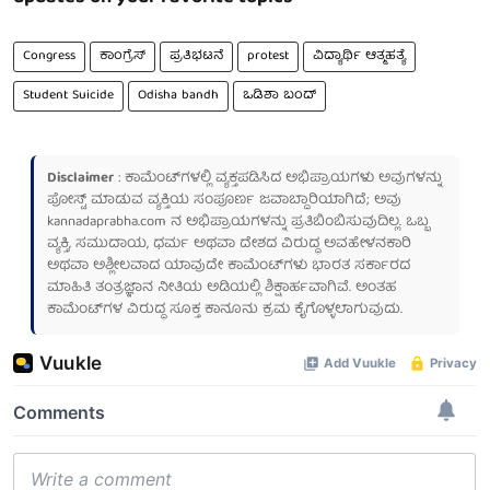
Congress
ಕಾಂಗ್ರೆಸ್
ಪ್ರತಿಭಟನೆ
protest
ವಿದ್ಯಾರ್ಥಿ ಆತ್ಮಹತ್ಯೆ
Student Suicide
Odisha bandh
ಒಡಿಶಾ ಬಂದ್
Disclaimer
: ಕಾಮೆಂಟ್‌ಗಳಲ್ಲಿ ವ್ಯಕ್ತಪಡಿಸಿದ ಅಭಿಪ್ರಾಯಗಳು ಅವುಗಳನ್ನು
ಪೋಸ್ಟ್ ಮಾಡುವ ವ್ಯಕ್ತಿಯ ಸಂಪೂರ್ಣ ಜವಾಬ್ದಾರಿಯಾಗಿದೆ; ಅವು
kannadaprabha.com
ನ ಅಭಿಪ್ರಾಯಗಳನ್ನು ಪ್ರತಿಬಿಂಬಿಸುವುದಿಲ್ಲ. ಒಬ್ಬ
ವ್ಯಕ್ತಿ, ಸಮುದಾಯ, ಧರ್ಮ ಅಥವಾ ದೇಶದ ವಿರುದ್ಧ ಅವಹೇಳನಕಾರಿ
ಅಥವಾ ಅಶ್ಲೀಲವಾದ ಯಾವುದೇ ಕಾಮೆಂಟ್‌ಗಳು ಭಾರತ ಸರ್ಕಾರದ
ಮಾಹಿತಿ ತಂತ್ರಜ್ಞಾನ ನೀತಿಯ ಅಡಿಯಲ್ಲಿ ಶಿಕ್ಷಾರ್ಹವಾಗಿವೆ. ಅಂತಹ
ಕಾಮೆಂಟ್‌ಗಳ ವಿರುದ್ಧ ಸೂಕ್ತ ಕಾನೂನು ಕ್ರಮ ಕೈಗೊಳ್ಳಲಾಗುವುದು.