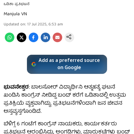
ಒಡಿಶಾ ಪ್ರತಿಭಟನೆ
Manjula VN
Updated on
:
17 Jul 2025, 6:53 am
Add as a preferred source
on Google
ಭುವನೇಶ್ವರ
: ಬಾಲಸೋರ್ ವಿದ್ಯಾರ್ಥಿನಿ ಆತ್ಮಹತ್ಯೆ ಘಟನೆ
ಖಂಡಿಸಿ ಕಾಂಗ್ರೆಸ್ ನೀಡಿದ್ದ ಬಂದ್ ಕರೆಗೆ ಒಡಿಶಾದಲ್ಲಿ ಉತ್ತಮ
ಪ್ರತಿಕ್ರಿಯೆ ವ್ಯಕ್ತವಾಗಿದ್ದು, ಪ್ರತಿಭಟನೆಗಳಿಂದಾಗಿ ಜನ ಜೀವನ
ಅಸ್ತವ್ಯಸ್ತಗೊಂಡಿದೆ.
ಬೆಳಿಗ್ಗೆ 6 ಗಂಟೆಗೆ ಕಾಂಗ್ರೆಸ್ ನಾಯಕರು, ಕಾರ್ಯಕರ್ತರು
ಪ್ರತಿಭಟನೆ ಆರಂಭಿಸಿದ್ದು, ಅಂಗಡಿಗಳು, ಮಾರುಕಟ್ಟೆಗಳು ಬಂದ್