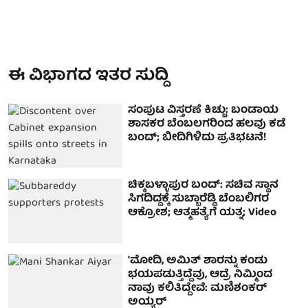
ಈ ವಿಭಾಗದ ಇತರ ಸುದ್ದಿ
ಸಂಪುಟ ವಿಸ್ತರಣೆ ಕಿಚ್ಚು: ಬಂಡಾಯ
ಶಾಸಕರ ಬೆಂಬಲಗರಿಂದ ಹಲವು ಕಡೆ
ಬಂದ್; ಬೀದಿಗಿಳಿದು ಪ್ರತಿಭಟನೆ!
ಚಿಕ್ಕಬಳ್ಳಾಪುರ ಬಂದ್: ಸಚಿವ ಸ್ಥಾನ
ಸಿಗದಿದ್ದಕ್ಕೆ ಸುಬ್ಬಾರೆಡ್ಡಿ ಬೆಂಬಲಿಗರ
ಆಕ್ರೋಶ; ಆತ್ಮಹತ್ಯೆಗೆ ಯತ್ನ; Video
'ಮೋದಿ, ಅಮಿತ್ ಶಾರನ್ನು ಕಂಡು
ಭಯಪಡುತ್ತಿದ್ದೆವು, ಆದ್ರೆ ನಿಮ್ಮಿಂದ
ನಾವು ಕಲಿತಿದ್ದೇವೆ: ಮಣಿಶಂಕರ್
ಅಯ್ಯರ್