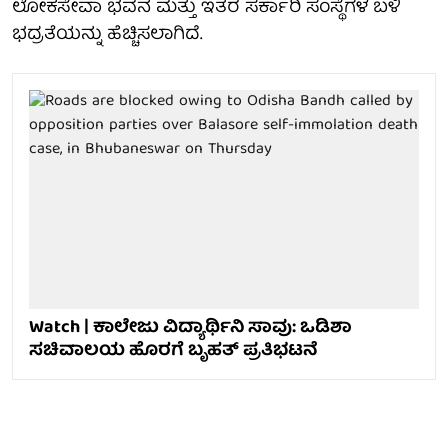
ಲೋಕಸೇವಾ ಭವನ ಮತ್ತು ಇತರ ಸರ್ಕಾರಿ ಸಂಸ್ಥೆಗಳ ಬಳಿ
ಭದ್ರತೆಯನ್ನು ಹೆಚ್ಚಿಸಲಾಗಿದೆ.
Watch | ಕಾಲೇಜು ವಿದ್ಯಾರ್ಥಿನಿ ಸಾವು: ಒಡಿಶಾ
ಸಚಿವಾಲಯ ಹೊರಗೆ ಬೃಹತ್ ಪ್ರತಿಭಟನೆ